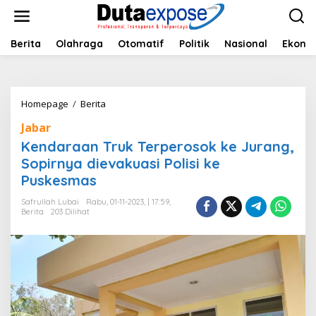
L
e
w
a
Berita
Olahraga
Otomatif
Politik
Nasional
Ekono
t
i
k
e
Homepage
/
Berita
K
k
e
o
Jabar
n
n
d
Kendaraan Truk Terperosok ke Jurang,
t
a
e
Sopirnya dievakuasi Polisi ke
r
n
Puskesmas
a
a
Safrullah Lubai
Rabu, 01-11-2023, | 17:59,
n
Berita
203 Dilihat
T
r
u
k
T
e
r
p