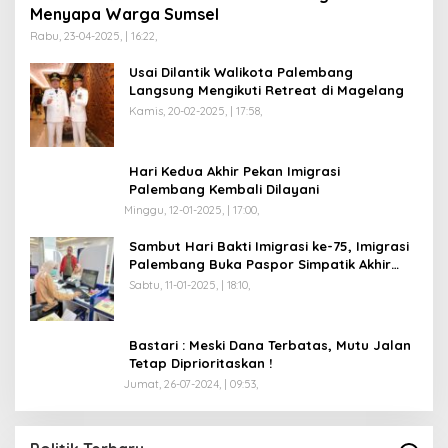
Menyapa Warga Sumsel
Rabu, 23-04-2025, | 16:22,
Usai Dilantik Walikota Palembang
Langsung Mengikuti Retreat di Magelang
Kamis, 20-02-2025, | 17:58,
Hari Kedua Akhir Pekan Imigrasi
Palembang Kembali Dilayani
Minggu, 12-01-2025, | 17:00,
Sambut Hari Bakti Imigrasi ke-75, Imigrasi
Palembang Buka Paspor Simpatik Akhir
Pekan
Sabtu, 11-01-2025, | 18:10,
Bastari : Meski Dana Terbatas, Mutu Jalan
Tetap Diprioritaskan !
Jumat, 26-07-2024, | 09:53,