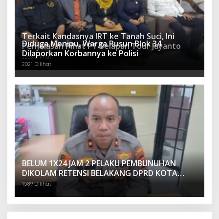
Terkait Kandasnya IRT ke Tanah Suci, Ini
Diduga Menipu, Warga Rusun Blok 34
Penjelasan Pihat PT Selapan Tour Jayanto
Dilaporkan Korbannya ke Polisi
2233 Dilihat
2021 Dilihat
BELUM 1X24 JAM 2 PELAKU PEMBUNUHAN
DIKOLAM RETENSI BELAKANG DPRD KOTA
PALEMBANG TELAH DIRINGKUS ANGGOTA
1589 Dilihat
POLSEK SU 1 PALEMBANG.