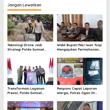
Jangan Lewatkan
Teknologi Drone Jadi
Wakil Bupati PALI Iwan Tuaji
Strategi Polda Sumsel
Mengajukan Permohonan
Deteksi Dini Karhutla di
Praperadilan !
Wilayah Rawan Ogan Ilir
Transformasi Layanan
Respons Cepat Laporan
Presisi, Polda Sumsel
Warga, Polres Ogan Ilir
Bangun Gedung BPKB
Ungkap Peredaran Sabu di
Standar Baru Bebas Pungli
Pemulutan Selatan