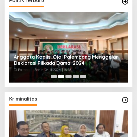
Politik Terbaru
Anggota Koalisi Ojol Palembang Menggelar
T
Deklarasi Pilkada Damai 2024
C
Di Politik
|
Senin, 04-11-2024, | 18:58,
Di 
Kriminalitas