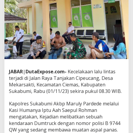
e
r
o
s
o
k
k
e
J
u
r
a
n
JABAR
|
DutaExpose.com-
Kecelakaan lalu lintas
g
,
terjadi di Jalan Raya Tanjakan Cipeucang, Desa
S
Mekarsakti, Kecamatan Ciemas, Kabupaten
o
Sukabumi, Rabu (01/11/23) sekira pukul 08.30 WIB.
p
i
Kapolres Sukabumi Akbp Maruly Pardede melalui
r
n
Kasi Humanya Iptu Aah Saepul Rohman
y
mengatakan, Kejadian melibatkan sebuah
a
kendaraan Dumtruck dengan nomor polisi B 9744
d
QW yang sedang membawa muatan aspal panas.
i