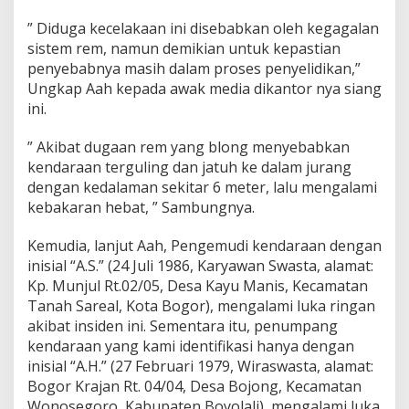
e
v
” Diduga kecelakaan ini disebabkan oleh kegagalan
a
sistem rem, namun demikian untuk kepastian
k
penyebabnya masih dalam proses penyelidikan,”
u
Ungkap Aah kepada awak media dikantor nya siang
a
s
ini.
i
P
” Akibat dugaan rem yang blong menyebabkan
o
kendaraan terguling dan jatuh ke dalam jurang
l
dengan kedalaman sekitar 6 meter, lalu mengalami
i
s
kebakaran hebat, ” Sambungnya.
i
k
Kemudia, lanjut Aah, Pengemudi kendaraan dengan
e
inisial “A.S.” (24 Juli 1986, Karyawan Swasta, alamat:
P
Kp. Munjul Rt.02/05, Desa Kayu Manis, Kecamatan
u
s
Tanah Sareal, Kota Bogor), mengalami luka ringan
k
akibat insiden ini. Sementara itu, penumpang
e
kendaraan yang kami identifikasi hanya dengan
s
inisial “A.H.” (27 Februari 1979, Wiraswasta, alamat:
m
Bogor Krajan Rt. 04/04, Desa Bojong, Kecamatan
a
s
Wonosegoro, Kabupaten Boyolali), mengalami luka