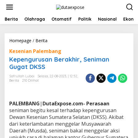
L
e
w
a
Berita
Olahraga
Otomatif
Politik
Nasional
Ekono
t
i
k
Homepage
/
Berita
K
e
e
k
Kesenian Palembang
p
o
e
n
Kepengurusan Berakhir, Seniman
n
t
Gugat DKSS
g
e
u
n
Safrullah Lubai
Selasa, 22-08-2023, | 12:52,
r
Berita
210 Dilihat
u
s
a
n
PALEMBANG
|
DutaExpose.com- Perasaan
B
seniman begitu kesal terhadap kepengurusan
e
Dewan Kesenian Sumatera Selatan (DKSS). Akibat
r
dari keterlambatan menggelar Musyawarah
a
k
Daerah (Musda), seniman bakal menggelar aksi
h
unjukh rasa di halaman kantor Gubernur Sumatera