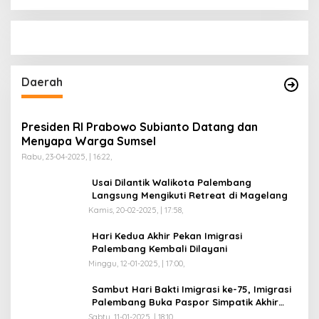
Daerah
Presiden RI Prabowo Subianto Datang dan
Menyapa Warga Sumsel
Rabu, 23-04-2025, | 16:22,
Usai Dilantik Walikota Palembang
Langsung Mengikuti Retreat di Magelang
Kamis, 20-02-2025, | 17:58,
Hari Kedua Akhir Pekan Imigrasi
Palembang Kembali Dilayani
Minggu, 12-01-2025, | 17:00,
Sambut Hari Bakti Imigrasi ke-75, Imigrasi
Palembang Buka Paspor Simpatik Akhir
Pekan
Sabtu, 11-01-2025, | 18:10,