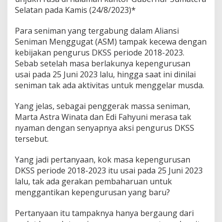
i
Selatan pada Kamis (24/8/2023)*
r
,
Para seniman yang tergabung dalam Aliansi
S
e
Seniman Menggugat (ASM) tampak kecewa dengan
n
kebijakan pengurus DKSS periode 2018-2023.
i
Sebab setelah masa berlakunya kepengurusan
m
usai pada 25 Juni 2023 lalu, hingga saat ini dinilai
a
n
seniman tak ada aktivitas untuk menggelar musda.
G
u
Yang jelas, sebagai penggerak massa seniman,
g
Marta Astra Winata dan Edi Fahyuni merasa tak
a
nyaman dengan senyapnya aksi pengurus DKSS
t
D
tersebut.
K
S
Yang jadi pertanyaan, kok masa kepengurusan
S
DKSS periode 2018-2023 itu usai pada 25 Juni 2023
lalu, tak ada gerakan pembaharuan untuk
menggantikan kepengurusan yang baru?
Pertanyaan itu tampaknya hanya bergaung dari