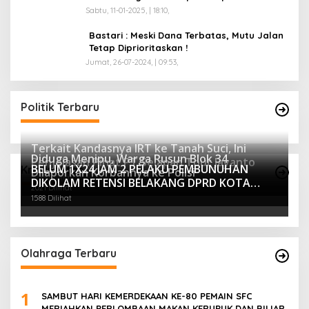
Pekan
Sabtu, 11-01-2025, | 18:10,
Bastari : Meski Dana Terbatas, Mutu Jalan
Tetap Diprioritaskan !
Jumat, 26-07-2024, | 09:53,
Politik Terbaru
Terkait Kandasnya IRT ke Tanah Suci, Ini
Diduga Menipu, Warga Rusun Blok 34
Penjelasan Pihat PT Selapan Tour Jayanto
BELUM 1X24 JAM 2 PELAKU PEMBUNUHAN
Kriminalitas
Dilaporkan Korbannya ke Polisi
2233 Dilihat
DIKOLAM RETENSI BELAKANG DPRD KOTA
2021 Dilihat
PALEMBANG TELAH DIRINGKUS ANGGOTA
1588 Dilihat
POLSEK SU 1 PALEMBANG.
Olahraga Terbaru
1
SAMBUT HARI KEMERDEKAAN KE-80 PEMAIN SFC
MERIAHKAN PERLOMBAAN MAKAN KERUPUK DAN BILIAR