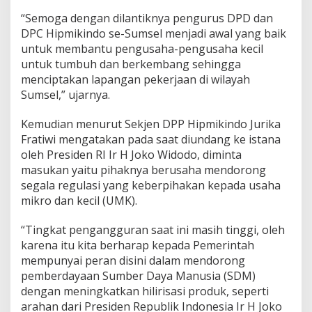
i
“Semoga dengan dilantiknya pengurus DPD dan
l
a
DPC Hipmikindo se-Sumsel menjadi awal yang baik
n
untuk membantu pengusaha-pengusaha kecil
t
untuk tumbuh dan berkembang sehingga
i
menciptakan lapangan pekerjaan di wilayah
k
Sumsel,” ujarnya.
Kemudian menurut Sekjen DPP Hipmikindo Jurika
Fratiwi mengatakan pada saat diundang ke istana
oleh Presiden RI Ir H Joko Widodo, diminta
masukan yaitu pihaknya berusaha mendorong
segala regulasi yang keberpihakan kepada usaha
mikro dan kecil (UMK).
“Tingkat pengangguran saat ini masih tinggi, oleh
karena itu kita berharap kepada Pemerintah
mempunyai peran disini dalam mendorong
pemberdayaan Sumber Daya Manusia (SDM)
dengan meningkatkan hilirisasi produk, seperti
arahan dari Presiden Republik Indonesia Ir H Joko