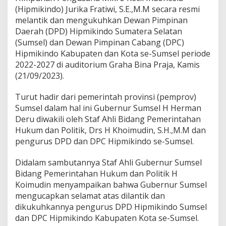
D
(Hipmikindo) Jurika Fratiwi, S.E.,M.M secara resmi
P
melantik dan mengukuhkan Dewan Pimpinan
C
Daerah (DPD) Hipmikindo Sumatera Selatan
H
i
(Sumsel) dan Dewan Pimpinan Cabang (DPC)
p
Hipmikindo Kabupaten dan Kota se-Sumsel periode
m
2022-2027 di auditorium Graha Bina Praja, Kamis
i
(21/09/2023).
k
i
n
Turut hadir dari pemerintah provinsi (pemprov)
d
Sumsel dalam hal ini Gubernur Sumsel H Herman
o
Deru diwakili oleh Staf Ahli Bidang Pemerintahan
S
Hukum dan Politik, Drs H Khoimudin, S.H.,M.M dan
u
m
pengurus DPD dan DPC Hipmikindo se-Sumsel.
s
e
Didalam sambutannya Staf Ahli Gubernur Sumsel
l
Bidang Pemerintahan Hukum dan Politik H
R
Koimudin menyampaikan bahwa Gubernur Sumsel
e
s
mengucapkan selamat atas dilantik dan
m
dikukuhkannya pengurus DPD Hipmikindo Sumsel
i
dan DPC Hipmikindo Kabupaten Kota se-Sumsel.
D