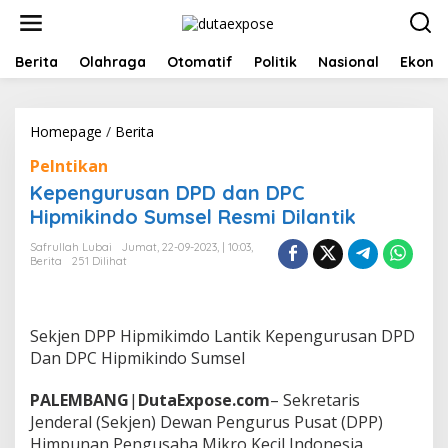
L
e
w
a
Berita
Olahraga
Otomatif
Politik
Nasional
Ekono
t
i
k
Homepage
/
Berita
K
e
e
k
Pelntikan
p
o
e
n
Kepengurusan DPD dan DPC
n
t
Hipmikindo Sumsel Resmi Dilantik
g
e
u
n
Safrullah Lubai
Jumat, 22-09-2023, | 10:03,
r
Berita
251 Dilihat
u
s
a
n
Sekjen DPP Hipmikimdo Lantik Kepengurusan DPD
D
Dan DPC Hipmikindo Sumsel
P
D
PALEMBANG
|
DutaExpose.com
– Sekretaris
d
a
Jenderal (Sekjen) Dewan Pengurus Pusat (DPP)
n
Himpunan Pengusaha Mikro Kecil Indonesia