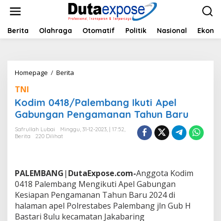
L
e
w
a
Berita
Olahraga
Otomatif
Politik
Nasional
Ekono
t
i
k
e
Homepage
/
Berita
K
k
o
o
TNI
d
n
i
Kodim 0418/Palembang Ikuti Apel
t
m
e
Gabungan Pengamanan Tahun Baru
0
n
4
Safrullah Lubai
Minggu, 31-12-2023, | 17:52,
1
Berita
220 Dilihat
8
/
P
a
PALEMBANG
|
DutaExpose.com-
Anggota Kodim
l
0418 Palembang Mengikuti Apel Gabungan
e
Kesiapan Pengamanan Tahun Baru 2024 di
m
halaman apel Polrestabes Palembang jln Gub H
b
a
Bastari 8ulu kecamatan Jakabaring