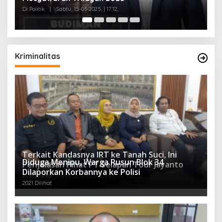
Di Politik
|
Senin, 04-11-2024, | 18:58,
Di 
Kriminalitas
Terkait Kandasnya IRT ke Tanah Suci, Ini
Diduga Menipu, Warga Rusun Blok 34
Penjelasan Pihat PT Selapan Tour Jayanto
Dilaporkan Korbannya ke Polisi
2233 Dilihat
2021 Dilihat