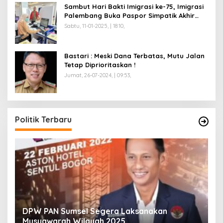
Sambut Hari Bakti Imigrasi ke-75, Imigrasi
Palembang Buka Paspor Simpatik Akhir
Pekan
Sabtu, 11-01-2025, | 18:10,
Bastari : Meski Dana Terbatas, Mutu Jalan
Tetap Diprioritaskan !
Jumat, 26-07-2024, | 09:53,
Politik Terbaru
Anggota Koalisi Ojol Palembang Menggelar
T
Deklarasi Pilkada Damai 2024
C