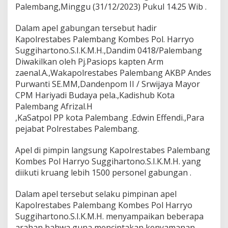
n
Palembang,Minggu (31/12/2023) Pukul 14.25 Wib .
g
I
Dalam apel gabungan tersebut hadir
k
Kapolrestabes Palembang Kombes Pol. Harryo
u
t
Suggihartono.S.I.K.M.H.,Dandim 0418/Palembang
i
Diwakilkan oleh Pj.Pasiops kapten Arm
A
zaenal.A.,Wakapolrestabes Palembang AKBP Andes
p
Purwanti SE.MM,Dandenpom II / Srwijaya Mayor
e
CPM Hariyadi Budaya pela.,Kadishub Kota
l
G
Palembang Afrizal.H
a
,KaSatpol PP kota Palembang .Edwin Effendi.,Para
b
pejabat Polrestabes Palembang.
u
n
Apel di pimpin langsung Kapolrestabes Palembang
g
a
Kombes Pol Harryo Suggihartono.S.I.K.M.H. yang
n
diikuti kruang lebih 1500 personel gabungan .
P
e
Dalam apel tersebut selaku pimpinan apel
n
Kapolrestabes Palembang Kombes Pol Harryo
g
a
Suggihartono.S.I.K.M.H. menyampaikan beberapa
m
arahan bahwa guna menciptakan kenyamanan