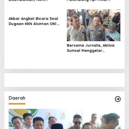
Palembang Jawab
Belum Jelas, LSM GRANSI
Tuntutan LSM GRANSI
Datangi Kejari Tuntut
Pemeriksaan Menyeluruh
Akbar Angkat Bicara Soal
Dugaan KKN Alsintan OKI:
“Saya Minta Uang
Dikembalikan kepada
Pemiliknya”
Bersama Jurnalis, Aktivis
Sumsel Menggelar
Silaturahmi Dengan
Kapolrestabes Palembang
Daerah