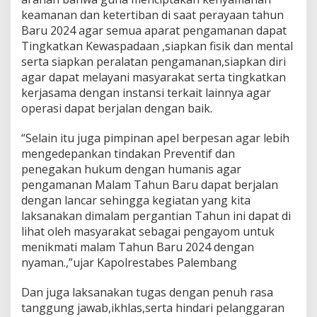
a
keamanan dan ketertiban di saat perayaan tahun
n
Baru 2024 agar semua aparat pengamanan dapat
a
n
Tingkatkan Kewaspadaan ,siapkan fisik dan mental
T
serta siapkan peralatan pengamanan,siapkan diri
a
agar dapat melayani masyarakat serta tingkatkan
h
kerjasama dengan instansi terkait lainnya agar
u
operasi dapat berjalan dengan baik.
n
B
a
“Selain itu juga pimpinan apel berpesan agar lebih
r
mengedepankan tindakan Preventif dan
u
penegakan hukum dengan humanis agar
pengamanan Malam Tahun Baru dapat berjalan
dengan lancar sehingga kegiatan yang kita
laksanakan dimalam pergantian Tahun ini dapat di
lihat oleh masyarakat sebagai pengayom untuk
menikmati malam Tahun Baru 2024 dengan
nyaman.,”ujar Kapolrestabes Palembang
Dan juga laksanakan tugas dengan penuh rasa
tanggung jawab,ikhlas,serta hindari pelanggaran