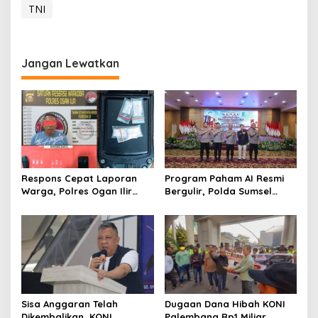
TNI
Jangan Lewatkan
Respons Cepat Laporan
Program Paham AI Resmi
Warga, Polres Ogan Ilir
Bergulir, Polda Sumsel
Ungkap Peredaran Sabu di
Bangun Edukator Digital
Pemulutan Selatan
Hingga Polres
Sisa Anggaran Telah
Dugaan Dana Hibah KONI
Dikembalikan, KONI
Palembang Rp1 Miliar