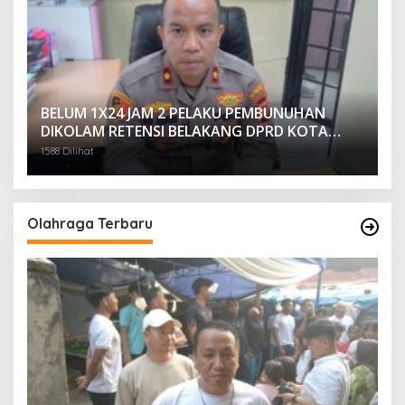
BELUM 1X24 JAM 2 PELAKU PEMBUNUHAN
DIKOLAM RETENSI BELAKANG DPRD KOTA
PALEMBANG TELAH DIRINGKUS ANGGOTA
1588 Dilihat
POLSEK SU 1 PALEMBANG.
Olahraga Terbaru