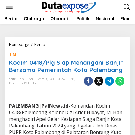
L
e
w
a
Berita
Olahraga
Otomatif
Politik
Nasional
Ekono
t
i
k
e
Homepage
/
Berita
K
k
o
o
TNI
d
n
i
Kodim 0418/Plg Siap Menangani Banjir
t
m
e
Bersama Pemerintah Kota Palembang
0
n
4
Safrullah Lubai
Kamis, 04-01-2024, | 19:13,
1
Berita
242 Dilihat
8
/
P
l
PALEMBANG
|
PalNews.id-
Komandan Kodim
g
0418/Palembang Kolonel Czi Arief Hidayat, M. Han
S
menghadiri Apel Gelar Kesiapan Siaga Banjir Kota
i
Palembang Tahun 2024 yang digelar oleh Dinas
a
p
PUPR Kota Palembang di Pelataran Benteng Kuto