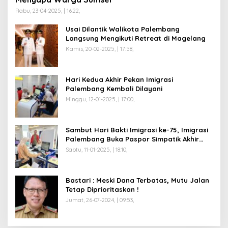
Rabu, 23-04-2025, | 16:22,
Usai Dilantik Walikota Palembang
Langsung Mengikuti Retreat di Magelang
Kamis, 20-02-2025, | 17:58,
Hari Kedua Akhir Pekan Imigrasi
Palembang Kembali Dilayani
Minggu, 12-01-2025, | 17:00,
Sambut Hari Bakti Imigrasi ke-75, Imigrasi
Palembang Buka Paspor Simpatik Akhir
Pekan
Sabtu, 11-01-2025, | 18:10,
Bastari : Meski Dana Terbatas, Mutu Jalan
Tetap Diprioritaskan !
Jumat, 26-07-2024, | 09:53,