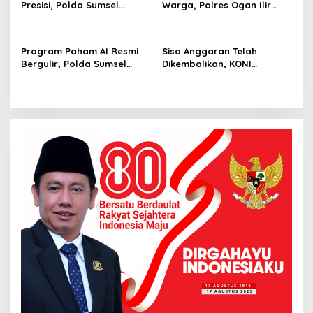
Presisi, Polda Sumsel
Warga, Polres Ogan Ilir
Bangun Gedung BPKB
Ungkap Peredaran Sabu di
Standar Baru Bebas Pungli
Pemulutan Selatan
Program Paham AI Resmi
Sisa Anggaran Telah
Bergulir, Polda Sumsel
Dikembalikan, KONI
Bangun Edukator Digital
Palembang Jawab
Hingga Polres
Tuntutan LSM GRANSI