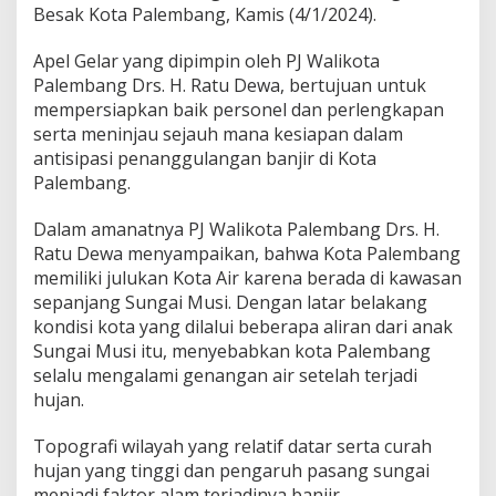
M
Besak Kota Palembang, Kamis (4/1/2024).
e
n
Apel Gelar yang dipimpin oleh PJ Walikota
a
Palembang Drs. H. Ratu Dewa, bertujuan untuk
n
g
mempersiapkan baik personel dan perlengkapan
a
serta meninjau sejauh mana kesiapan dalam
n
antisipasi penanggulangan banjir di Kota
i
Palembang.
B
a
n
Dalam amanatnya PJ Walikota Palembang Drs. H.
j
Ratu Dewa menyampaikan, bahwa Kota Palembang
i
memiliki julukan Kota Air karena berada di kawasan
r
sepanjang Sungai Musi. Dengan latar belakang
B
kondisi kota yang dilalui beberapa aliran dari anak
e
r
Sungai Musi itu, menyebabkan kota Palembang
s
selalu mengalami genangan air setelah terjadi
a
hujan.
m
a
Topografi wilayah yang relatif datar serta curah
P
e
hujan yang tinggi dan pengaruh pasang sungai
m
menjadi faktor alam terjadinya banjir.