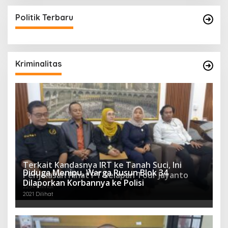
Politik Terbaru
Kriminalitas
Terkait Kandasnya IRT ke Tanah Suci, Ini
Diduga Menipu, Warga Rusun Blok 34
Penjelasan Pihat PT Selapan Tour Jayanto
Dilaporkan Korbannya ke Polisi
2234 Dilihat
2021 Dilihat