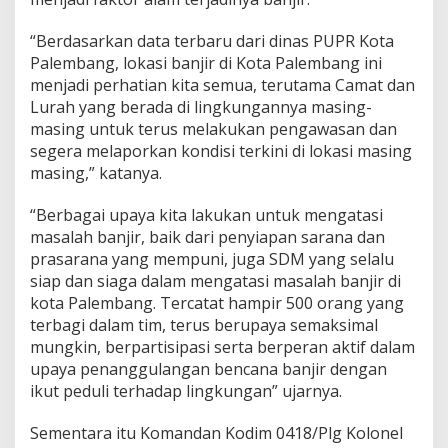
e
r
“Berdasarkan data terbaru dari dinas PUPR Kota
i
Palembang, lokasi banjir di Kota Palembang ini
n
t
menjadi perhatian kita semua, terutama Camat dan
a
Lurah yang berada di lingkungannya masing-
h
masing untuk terus melakukan pengawasan dan
K
segera melaporkan kondisi terkini di lokasi masing
o
t
masing,” katanya.
a
P
“Berbagai upaya kita lakukan untuk mengatasi
a
masalah banjir, baik dari penyiapan sarana dan
l
prasarana yang mempuni, juga SDM yang selalu
e
m
siap dan siaga dalam mengatasi masalah banjir di
b
kota Palembang. Tercatat hampir 500 orang yang
a
terbagi dalam tim, terus berupaya semaksimal
n
mungkin, berpartisipasi serta berperan aktif dalam
g
upaya penanggulangan bencana banjir dengan
ikut peduli terhadap lingkungan” ujarnya.
Sementara itu Komandan Kodim 0418/Plg Kolonel