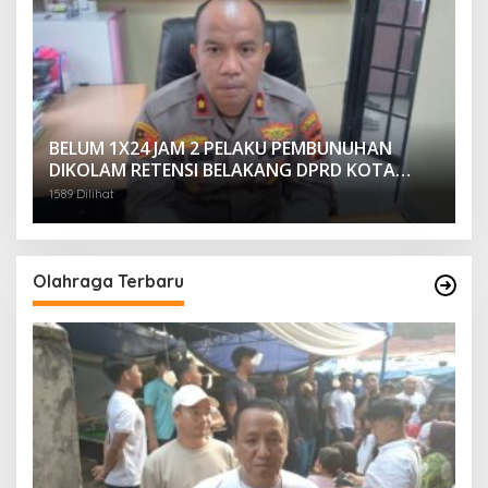
BELUM 1X24 JAM 2 PELAKU PEMBUNUHAN
DIKOLAM RETENSI BELAKANG DPRD KOTA
PALEMBANG TELAH DIRINGKUS ANGGOTA
1589 Dilihat
POLSEK SU 1 PALEMBANG.
Olahraga Terbaru