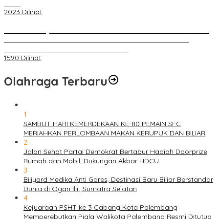
Polisi
2023 Dilihat
BELUM 1X24 JAM 2 PELAKU PEMBUNUHAN DIKOLAM RETENSI
BELAKANG DPRD KOTA PALEMBANG TELAH DIRINGKUS
ANGGOTA POLSEK SU 1 PALEMBANG.
1590 Dilihat
Olahraga Terbaru
1
SAMBUT HARI KEMERDEKAAN KE-80 PEMAIN SFC
MERIAHKAN PERLOMBAAN MAKAN KERUPUK DAN BILIAR
2
Jalan Sehat Partai Demokrat Bertabur Hadiah Doorprize
Rumah dan Mobil, Dukungan Akbar HDCU
3
Biliyard Medika Anti Gores, Destinasi Baru Biliar Berstandar
Dunia di Ogan Ilir, Sumatra Selatan
4
Kejuaraan PSHT ke 3 Cabang Kota Palembang
Memperebutkan Piala Walikota Palembang Resmi Ditutup