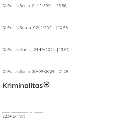
Damai 2024
Di Politik
|
Senin, 04-11-2024, | 18:58,
Tim Relawan SBB Prabumulih Dikukuhkan Calon Gubernur
Sumsel H. Mawardi Yahya
Di Politik
|
Sabtu, 02-11-2024, | 10:58,
Calon Bupati Dua Periode Joncik Muhammad: Kemenangan
Besar Matahati di Empat Lawang Capai 70 Persen
Di Politik
|
Kamis, 24-10-2024, | 13:07,
Fokus Infrastruktur dan Pelayanan Publik, Feby Anggi Siap
Berjuang di DPRD Palembang
Di Politik
|
Senin, 30-09-2024, | 21:29,
Kriminalitas
Terkait Kandasnya IRT ke Tanah Suci, Ini Penjelasan Pihat PT
Selapan Tour Jayanto
2234 Dilihat
Diduga Menipu, Warga Rusun Blok 34 Dilaporkan Korbannya ke