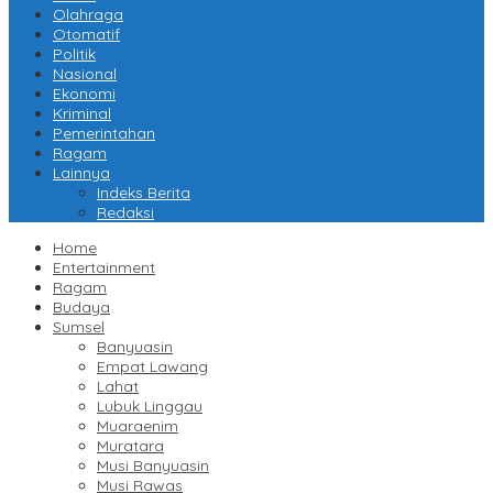
Olahraga
Otomatif
Politik
Nasional
Ekonomi
Kriminal
Pemerintahan
Ragam
Lainnya
Indeks Berita
Redaksi
Home
Entertainment
Ragam
Budaya
Sumsel
Banyuasin
Empat Lawang
Lahat
Lubuk Linggau
Muaraenim
Muratara
Musi Banyuasin
Musi Rawas