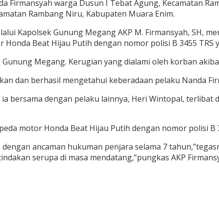
da Firmansyah warga Dusun I Tebat Agung, Kecamatan Ra
ecamatan Rambang Niru, Kabupaten Muara Enim.
melalui Kapolsek Gunung Megang AKP M. Firmansyah, SH, me
 Honda Beat Hijau Putih dengan nomor polisi B 3455 TRS ya
unung Megang. Kerugian yang dialami oleh korban akibat pe
kan dan berhasil mengetahui keberadaan pelaku Nanda Fi
ia bersama dengan pelaku lainnya, Heri Wintopal, terlibat 
epeda motor Honda Beat Hijau Putih dengan nomor polisi B 
, dengan ancaman hukuman penjara selama 7 tahun,”tegasny
tindakan serupa di masa mendatang,”pungkas AKP Firmansy