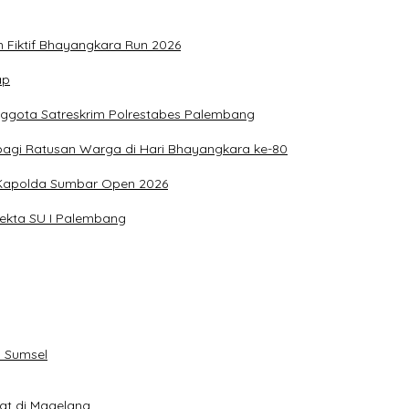
n Fiktif Bhayangkara Run 2026
ap
nggota Satreskrim Polrestabes Palembang
bagi Ratusan Warga di Hari Bhayangkara ke-80
g Kapolda Sumbar Open 2026
sekta SU I Palembang
 Sumsel
eat di Magelang