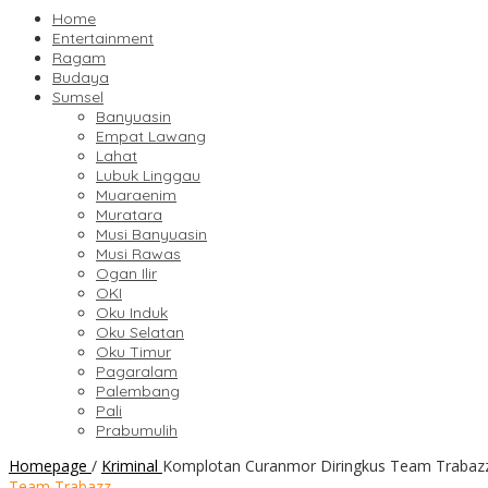
Home
Entertainment
Ragam
Budaya
Sumsel
Banyuasin
Empat Lawang
Lahat
Lubuk Linggau
Muaraenim
Muratara
Musi Banyuasin
Musi Rawas
Ogan Ilir
OKI
Oku Induk
Oku Selatan
Oku Timur
Pagaralam
Palembang
Pali
Prabumulih
Homepage
/
Kriminal
Komplotan Curanmor Diringkus Team Trabaz
Team Trabazz