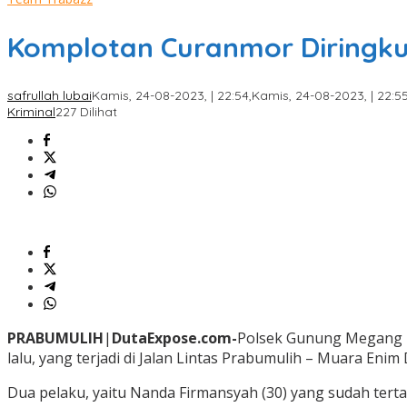
Komplotan Curanmor Diringku
safrullah lubai
Kamis, 24-08-2023, | 22:54,
Kamis, 24-08-2023, | 22:55
Kriminal
227 Dilihat
PRABUMULIH
|
DutaExpose.com-
Polsek Gunung Megang Po
lalu, yang terjadi di Jalan Lintas Prabumulih – Muara En
Dua pelaku, yaitu Nanda Firmansyah (30) yang sudah tertan