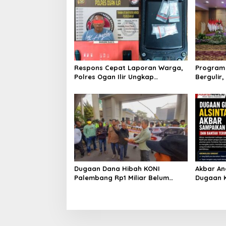
i
a
n
L
i
n
g
k
Respons Cepat Laporan Warga,
Program 
u
Polres Ogan Ilir Ungkap
Bergulir
n
Peredaran Sabu di Pemulutan
Edukator
g
Selatan
a
n
d
a
n
K
e
s
Dugaan Dana Hibah KONI
Akbar An
e
Palembang Rp1 Miliar Belum
Dugaan K
i
Jelas, LSM GRANSI Datangi Kejari
Minta Ua
m
Tuntut Pemeriksaan Menyeluruh
Pemilikn
b
a
n