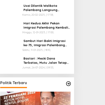
Usai Dilantik Walikota
Palembang Langsung
Mengikuti Retreat di
Kamis, 20-02-2025, | 17:58,
Magelang
Hari Kedua Akhir Pekan
Imigrasi Palembang Kembali
Dilayani
Minggu, 12-01-2025, | 17:00,
Sambut Hari Bakti Imigrasi
ke-75, Imigrasi Palembang
Buka Paspor Simpatik Akhir
Sabtu, 11-01-2025, | 18:10,
Pekan
Bastari : Meski Dana
Terbatas, Mutu Jalan Tetap
Diprioritaskan !
Jumat, 26-07-2024, | 09:53,
Politik Terbaru