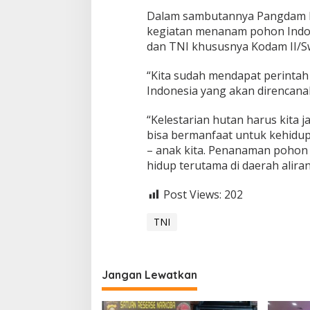
P
Dalam sambutannya Pangdam II
o
h
kegiatan menanam pohon Indon
o
dan TNI khususnya Kodam II/Sw
n
U
“Kita sudah mendapat perintah
n
Indonesia yang akan direncana
t
u
k
“Kelestarian hutan harus kita 
M
bisa bermanfaat untuk kehidu
e
– anak kita. Penanaman pohon h
n
hidup terutama di daerah aliran
j
a
g
Post Views:
202
a
K
TNI
e
l
e
s
Jangan Lewatkan
t
a
r