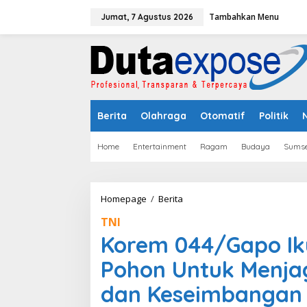
L
Tambahkan Menu
e
Jumat, 7 Agustus 2026
w
a
t
i
k
e
k
Berita
Olahraga
Otomatif
Politik
o
n
t
Home
Entertainment
Ragam
Budaya
Sumse
e
n
Homepage
/
Berita
K
o
TNI
r
e
Korem 044/Gapo Ik
m
0
Pohon Untuk Menja
4
4
dan Keseimbangan 
/