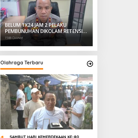
BELUM 1X24 JAM 2 PELAKU
PEMBUNUHAN DIKOLAM RETENSI
BELAKANG DPRD KOTA
1588 Dilihat
PALEMBANG TELAH DIRINGKUS
ANGGOTA POLSEK SU 1
PALEMBANG.
Olahraga Terbaru
SAMBUT HARI KEMERDEKAAN KE-80