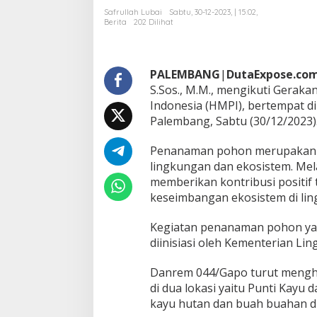
G
Safrullah Lubai
Sabtu, 30-12-2023, | 15:02,
a
Berita
202 Dilihat
p
o
I
k
PALEMBANG
|
DutaExpose.co
u
S.Sos., M.M., mengikuti Gera
t
Indonesia (HMPI), bertempat di 
i
G
Palembang, Sabtu (30/12/2023)
e
r
Penanaman pohon merupakan k
a
lingkungan dan ekosistem. Mel
k
memberikan kontribusi positi
a
n
keseimbangan ekosistem di lin
P
e
Kegiatan penanaman pohon yang
n
diinisiasi oleh Kementerian L
a
n
a
Danrem 044/Gapo turut mengh
m
di dua lokasi yaitu Punti Kayu 
a
kayu hutan dan buah buahan d
n