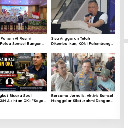
DPW PAN Sumsel Segera
Laksanakan Musyawarah Wilayah
2025
Di Politik
|
Sabtu, 15-03-2025, | 17:12,
Paham AI Resmi
Sisa Anggaran Telah
, Polda Sumsel Bangun
Dikembalikan, KONI Palembang
 Digital Hingga Polres
Jawab Tuntutan LSM GRANSI
gkat Bicara Soal
Bersama Jurnalis, Aktivis Sumsel
KN Alsintan OKI: “Saya
Menggelar Silaturahmi Dengan
ng Dikembalikan kepada
Kapolrestabes Palembang
ya”