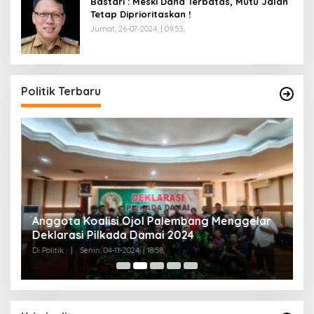
Bastari : Meski Dana Terbatas, Mutu Jalan
Tetap Diprioritaskan !
Jumat, 26-07-2024, | 09:53,
Politik Terbaru
Anggota Koalisi Ojol Palembang Menggelar
T
Deklarasi Pilkada Damai 2024
C
Di Politik
|
Senin, 04-11-2024, | 18:58,
Di 