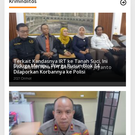
Kriminalitas
Terkait Kandasnya IRT ke Tanah Suci, Ini
Diduga Menipu, Warga Rusun Blok 34
Penjelasan Pihat PT Selapan Tour Jayanto
Dilaporkan Korbannya ke Polisi
2234 Dilihat
2021 Dilihat