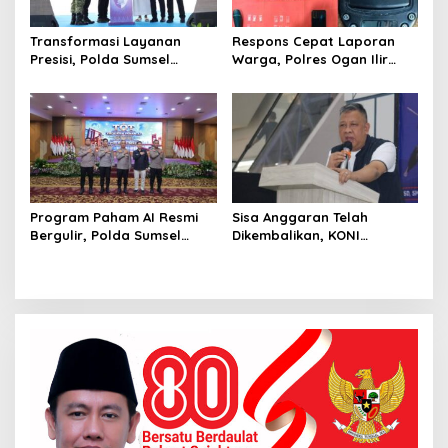
Transformasi Layanan
Respons Cepat Laporan
Presisi, Polda Sumsel
Warga, Polres Ogan Ilir
Bangun Gedung BPKB
Ungkap Peredaran Sabu di
Standar Baru Bebas Pungli
Pemulutan Selatan
Program Paham AI Resmi
Sisa Anggaran Telah
Bergulir, Polda Sumsel
Dikembalikan, KONI
Bangun Edukator Digital
Palembang Jawab
Hingga Polres
Tuntutan LSM GRANSI