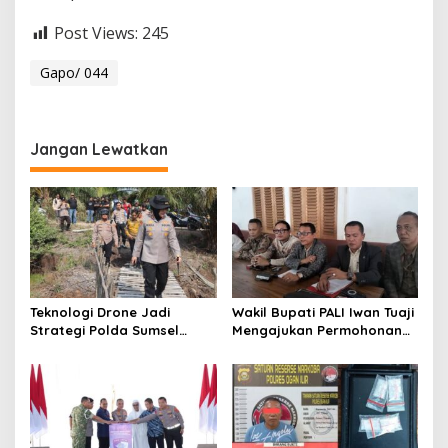
Post Views:
245
Gapo/ 044
Jangan Lewatkan
Teknologi Drone Jadi
Wakil Bupati PALI Iwan Tuaji
Strategi Polda Sumsel
Mengajukan Permohonan
Deteksi Dini Karhutla di
Praperadilan !
Wilayah Rawan Ogan Ilir