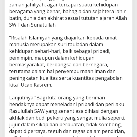
A
zaman jahiliyah, agar tercapai suatu kehidupan
1
beragama yang benar, bahagia dan sejahtera lahir
4
batin, dunia dan akhirat sesuai tututan ajaran Allah
4
5
SWT dan Sunatullah.
H
“Risalah Islamiyah yang diajarkan kepada umat
manusia merupakan suri tauladan dalam
kehidupan sehari-hari, baik sebagai pribadi,
pemimpin, maupun dalam kehidupan
bermasyarakat, berbangsa dan bernegara,
terutama dalam hal penyempurnaan iman dan
peningkatan kualitas serta kuantitas pengabdian
kita” Ucap Kasrem.
Lanjutmya “Bagi kita orang yang beriman
hendaknya dapat meneladani pribadi dan perilaku
Rasulullah SAW yang senantiasa dihiasi dengan
akhlak dan budi pekerti yang sangat mulia seperti,
jujur dalam sikap dan perbuatan, tidak sombong,
dapat dipercaya, teguh dan tegas dalam pendirian,