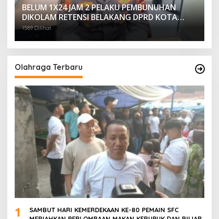
BELUM 1X24 JAM 2 PELAKU PEMBUNUHAN
DIKOLAM RETENSI BELAKANG DPRD KOTA
PALEMBANG TELAH DIRINGKUS ANGGOTA
1589 Dilihat
POLSEK SU 1 PALEMBANG.
Olahraga Terbaru
1
SAMBUT HARI KEMERDEKAAN KE-80 PEMAIN SFC
MERIAHKAN PERLOMBAAN MAKAN KERUPUK DAN BILIAR