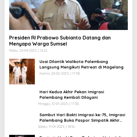
Presiden RI Prabowo Subianto Datang dan
Menyapa Warga Sumsel
Rabu, 23-04-2025, | 16:22,
Usai Dilantik Walikota Palembang
Langsung Mengikuti Retreat di Magelang
Kamis, 20-02-2025, | 17:58,
Hari Kedua Akhir Pekan Imigrasi
Palembang Kembali Dilayani
Minggu, 12-01-2025, | 17:00,
Sambut Hari Bakti Imigrasi ke-75, Imigrasi
Palembang Buka Paspor Simpatik Akhir
Pekan
Sabtu, 11-01-2025, | 18:10,