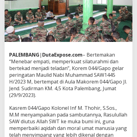
n
g
a
t
i
M
a
u
l
i
PALEMBANG
|
DutaExpose.com
– Bertemakan
d
“Menebar empati, memperkuat silaturahmi dan
N
a
bertekad menjadi teladan”, Korem 044/Gapo gelar
b
peringatan Maulid Nabi Muhammad SAW1445
i
H/2023 M, bertempat di Aula Makorem 044/Gapo Jl.
M
Jend. Sudirman KM. 4,5 Kota Palembang, Jumat
u
(29/9/2023).
h
a
m
Kasrem 044/Gapo Kolonel Inf M. Thohir, S.Sos.,
m
M.M menyampaikan pada sambutannya, Rasulullah
a
SAW diutus Allah SWT ke muka bumi ini, guna
d
memperbaiki aqidah dan moral umat manusia yang
S
W
telah menyimpang yang lebih dikenal dengan