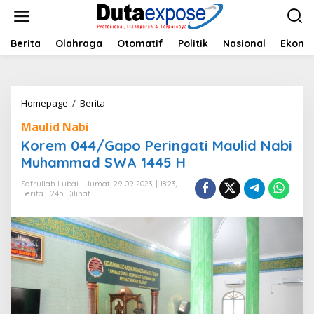
L
e
w
a
Berita
Olahraga
Otomatif
Politik
Nasional
Ekono
t
i
k
e
Homepage
/
Berita
K
k
o
o
Maulid Nabi
r
n
e
Korem 044/Gapo Peringati Maulid Nabi
t
m
e
Muhammad SWA 1445 H
0
n
4
Safrullah Lubai
Jumat, 29-09-2023, | 18:23,
4
Berita
245 Dilihat
/
G
a
p
o
P
e
r
i