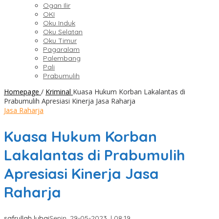
Ogan Ilir
OKI
Oku Induk
Oku Selatan
Oku Timur
Pagaralam
Palembang
Pali
Prabumulih
Homepage
/
Kriminal
Kuasa Hukum Korban Lakalantas di
Prabumulih Apresiasi Kinerja Jasa Raharja
Jasa Raharja
Kuasa Hukum Korban
Lakalantas di Prabumulih
Apresiasi Kinerja Jasa
Raharja
safrullah lubai
Senin, 29-05-2023, | 08:19,