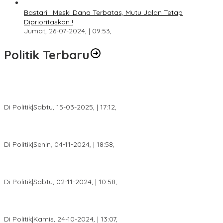
Bastari : Meski Dana Terbatas, Mutu Jalan Tetap
Diprioritaskan !
Jumat, 26-07-2024, | 09:53,
Politik Terbaru
DPW PAN Sumsel Segera Laksanakan Musyawarah Wilayah
2025
Di Politik
|
Sabtu, 15-03-2025, | 17:12,
Anggota Koalisi Ojol Palembang Menggelar Deklarasi Pilkada
Damai 2024
Di Politik
|
Senin, 04-11-2024, | 18:58,
Tim Relawan SBB Prabumulih Dikukuhkan Calon Gubernur
Sumsel H. Mawardi Yahya
Di Politik
|
Sabtu, 02-11-2024, | 10:58,
Calon Bupati Dua Periode Joncik Muhammad: Kemenangan
Besar Matahati di Empat Lawang Capai 70 Persen
Di Politik
|
Kamis, 24-10-2024, | 13:07,