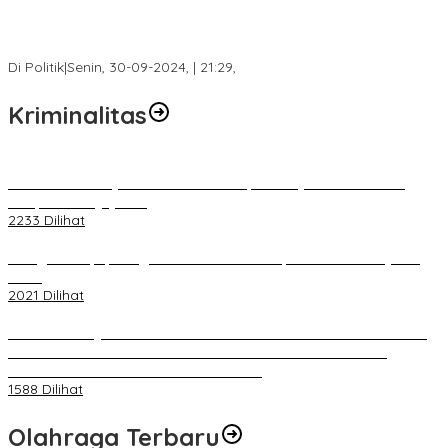
Fokus Infrastruktur dan Pelayanan Publik, Feby Anggi Siap
Berjuang di DPRD Palembang
Di Politik
|
Senin, 30-09-2024, | 21:29,
Kriminalitas
Terkait Kandasnya IRT ke Tanah Suci, Ini Penjelasan Pihat PT
Selapan Tour Jayanto
2233 Dilihat
Diduga Menipu, Warga Rusun Blok 34 Dilaporkan Korbannya ke
Polisi
2021 Dilihat
BELUM 1X24 JAM 2 PELAKU PEMBUNUHAN DIKOLAM RETENSI
BELAKANG DPRD KOTA PALEMBANG TELAH DIRINGKUS
ANGGOTA POLSEK SU 1 PALEMBANG.
1588 Dilihat
Olahraga Terbaru