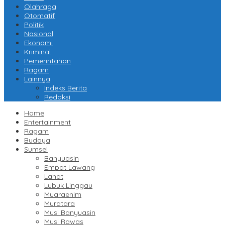
Olahraga
Otomatif
Politik
Nasional
Ekonomi
Kriminal
Pemerintahan
Ragam
Lainnya
Indeks Berita
Redaksi
Home
Entertainment
Ragam
Budaya
Sumsel
Banyuasin
Empat Lawang
Lahat
Lubuk Linggau
Muaraenim
Muratara
Musi Banyuasin
Musi Rawas