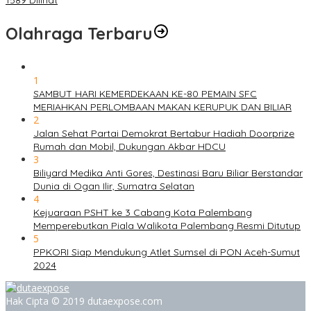
1589 Dilihat
Olahraga Terbaru
1
SAMBUT HARI KEMERDEKAAN KE-80 PEMAIN SFC
MERIAHKAN PERLOMBAAN MAKAN KERUPUK DAN BILIAR
2
Jalan Sehat Partai Demokrat Bertabur Hadiah Doorprize
Rumah dan Mobil, Dukungan Akbar HDCU
3
Biliyard Medika Anti Gores, Destinasi Baru Biliar Berstandar
Dunia di Ogan Ilir, Sumatra Selatan
4
Kejuaraan PSHT ke 3 Cabang Kota Palembang
Memperebutkan Piala Walikota Palembang Resmi Ditutup
5
PPKORI Siap Mendukung Atlet Sumsel di PON Aceh-Sumut
2024
Hak Cipta © 2019 dutaexpose.com