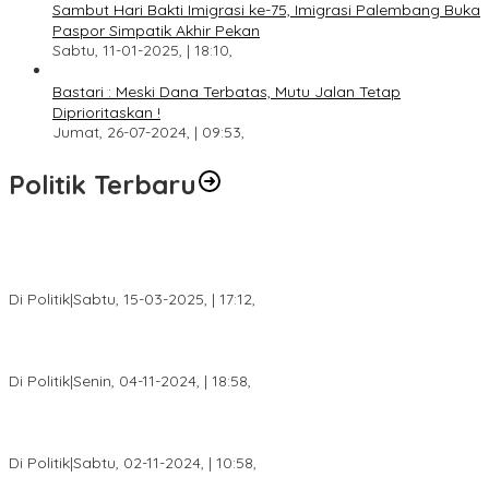
Sambut Hari Bakti Imigrasi ke-75, Imigrasi Palembang Buka
Paspor Simpatik Akhir Pekan
Sabtu, 11-01-2025, | 18:10,
Bastari : Meski Dana Terbatas, Mutu Jalan Tetap
Diprioritaskan !
Jumat, 26-07-2024, | 09:53,
Politik Terbaru
DPW PAN Sumsel Segera Laksanakan Musyawarah Wilayah
2025
Di Politik
|
Sabtu, 15-03-2025, | 17:12,
Anggota Koalisi Ojol Palembang Menggelar Deklarasi Pilkada
Damai 2024
Di Politik
|
Senin, 04-11-2024, | 18:58,
Tim Relawan SBB Prabumulih Dikukuhkan Calon Gubernur
Sumsel H. Mawardi Yahya
Di Politik
|
Sabtu, 02-11-2024, | 10:58,