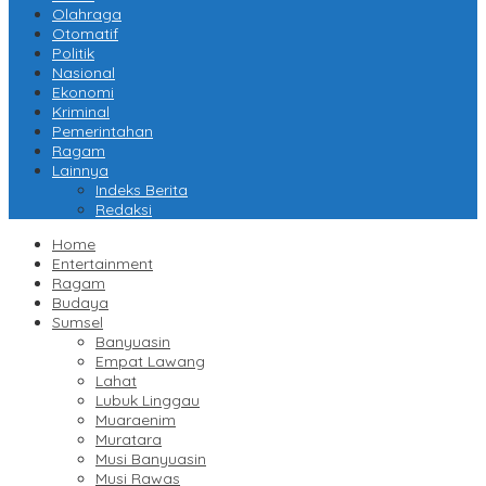
Olahraga
Otomatif
Politik
Nasional
Ekonomi
Kriminal
Pemerintahan
Ragam
Lainnya
Indeks Berita
Redaksi
Home
Entertainment
Ragam
Budaya
Sumsel
Banyuasin
Empat Lawang
Lahat
Lubuk Linggau
Muaraenim
Muratara
Musi Banyuasin
Musi Rawas