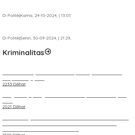
Calon Bupati Dua Periode Joncik Muhammad: Kemenangan
Besar Matahati di Empat Lawang Capai 70 Persen
Di Politik
|
Kamis, 24-10-2024, | 13:07,
Fokus Infrastruktur dan Pelayanan Publik, Feby Anggi Siap
Berjuang di DPRD Palembang
Di Politik
|
Senin, 30-09-2024, | 21:29,
Kriminalitas
Terkait Kandasnya IRT ke Tanah Suci, Ini Penjelasan Pihat PT
Selapan Tour Jayanto
2233 Dilihat
Diduga Menipu, Warga Rusun Blok 34 Dilaporkan Korbannya ke
Polisi
2021 Dilihat
BELUM 1X24 JAM 2 PELAKU PEMBUNUHAN DIKOLAM RETENSI
BELAKANG DPRD KOTA PALEMBANG TELAH DIRINGKUS
ANGGOTA POLSEK SU 1 PALEMBANG.