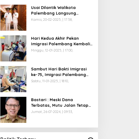
Usai Dilantik Walikota
Palembang Langsung
Mengikuti Retreat di
Kamis, 20-02-2025, | 17:58,
Magelang
Hari Kedua Akhir Pekan
Imigrasi Palembang Kembali
Dilayani
Minggu, 12-01-2025, | 17:00,
Sambut Hari Bakti Imigrasi
ke-75, Imigrasi Palembang
Buka Paspor Simpatik Akhir
Sabtu, 11-01-2025, | 18:10,
Pekan
Bastari : Meski Dana
Terbatas, Mutu Jalan Tetap
Diprioritaskan !
Jumat, 26-07-2024, | 09:53,