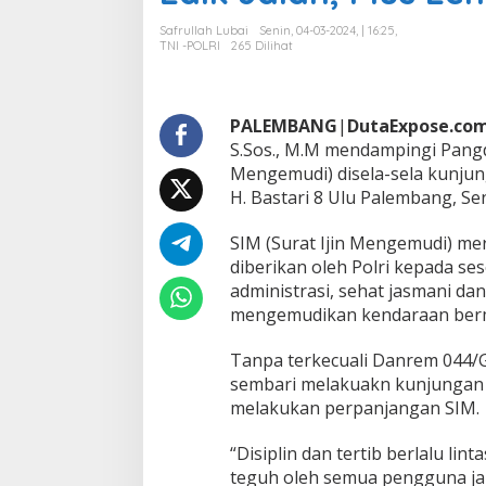
r
p
Safrullah Lubai
Senin, 04-03-2024, | 16:25,
a
TNI -POLRI
265 Dilihat
n
j
a
n
PALEMBANG
|
DutaExpose.co
g
S.Sos., M.M mendampingi Pangd
a
Mengemudi) disela-sela kunjun
n
H. Bastari 8 Ulu Palembang, Sen
S
I
M
SIM (Surat Ijin Mengemudi) mer
,
diberikan oleh Polri kepada s
D
administrasi, sehat jasmani da
a
mengemudikan kendaraan ber
n
r
e
Tanpa terkecuali Danrem 044/Ga
m
sembari melakuakn kunjungan 
:
melakukan perpanjangan SIM.
P
a
“Disiplin dan tertib berlalu li
t
u
teguh oleh semua pengguna jala