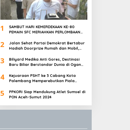
1
SAMBUT HARI KEMERDEKAAN KE-80
PEMAIN SFC MERIAHKAN PERLOMBAAN
MAKAN KERUPUK DAN BILIAR
2
Jalan Sehat Partai Demokrat Bertabur
Hadiah Doorprize Rumah dan Mobil,
Dukungan Akbar HDCU
3
Biliyard Medika Anti Gores, Destinasi
Baru Biliar Berstandar Dunia di Ogan
Ilir, Sumatra Selatan
4
Kejuaraan PSHT ke 3 Cabang Kota
Palembang Memperebutkan Piala
Walikota Palembang Resmi Ditutup
5
PPKORI Siap Mendukung Atlet Sumsel di
PON Aceh-Sumut 2024