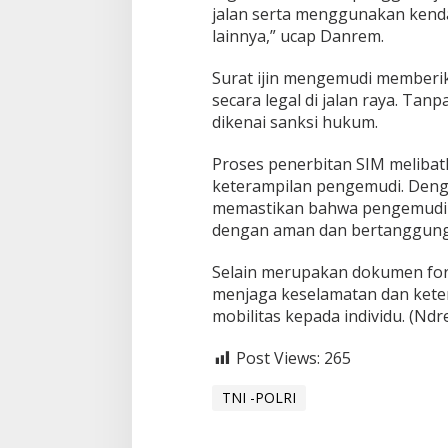
h
jalan serta menggunakan kendar
i
lainnya,” ucap Danrem.
A
t
Surat ijin mengemudi memberi
u
r
secara legal di jalan raya. Tan
a
dikenai sanksi hukum.
n
L
Proses penerbitan SIM melibat
a
keterampilan pengemudi. Denga
l
u
memastikan bahwa pengemudi m
L
dengan aman dan bertanggung
i
n
Selain merupakan dokumen form
t
menjaga keselamatan dan keter
a
s
mobilitas kepada individu. (Ndr
,
H
Post Views:
265
o
r
TNI -POLRI
m
a
t