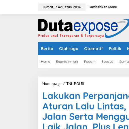
L
Tambahkan Menu
e
Jumat, 7 Agustus 2026
w
a
t
i
k
e
k
Berita
Olahraga
Otomatif
Politik
o
n
t
Home
Entertainment
Ragam
Budaya
Sumse
e
n
Homepage
/
TNI -POLRI
L
a
Lakukan Perpanjang
k
u
Aturan Lalu Lintas
k
a
Jalan Serta Mengg
n
P
Laik Jalan, Plus Le
e