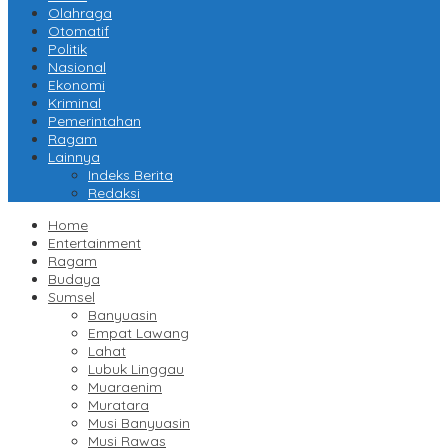
Olahraga
Otomatif
Politik
Nasional
Ekonomi
Kriminal
Pemerintahan
Ragam
Lainnya
Indeks Berita
Redaksi
Home
Entertainment
Ragam
Budaya
Sumsel
Banyuasin
Empat Lawang
Lahat
Lubuk Linggau
Muaraenim
Muratara
Musi Banyuasin
Musi Rawas