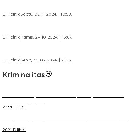
Tim Relawan SBB Prabumulih Dikukuhkan Calon Gubernur
Sumsel H. Mawardi Yahya
Di Politik
|
Sabtu, 02-11-2024, | 10:58,
Calon Bupati Dua Periode Joncik Muhammad: Kemenangan
Besar Matahati di Empat Lawang Capai 70 Persen
Di Politik
|
Kamis, 24-10-2024, | 13:07,
Fokus Infrastruktur dan Pelayanan Publik, Feby Anggi Siap
Berjuang di DPRD Palembang
Di Politik
|
Senin, 30-09-2024, | 21:29,
Kriminalitas
Terkait Kandasnya IRT ke Tanah Suci, Ini Penjelasan Pihat PT
Selapan Tour Jayanto
2234 Dilihat
Diduga Menipu, Warga Rusun Blok 34 Dilaporkan Korbannya ke
Polisi
2021 Dilihat