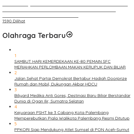
BELUM 1X24 JAM 2 PELAKU PEMBUNUHAN DIKOLAM RETENSI
BELAKANG DPRD KOTA PALEMBANG TELAH DIRINGKUS
ANGGOTA POLSEK SU 1 PALEMBANG.
1590 Dilihat
Olahraga Terbaru
1
SAMBUT HARI KEMERDEKAAN KE-80 PEMAIN SFC
MERIAHKAN PERLOMBAAN MAKAN KERUPUK DAN BILIAR
2
Jalan Sehat Partai Demokrat Bertabur Hadiah Doorprize
Rumah dan Mobil, Dukungan Akbar HDCU
3
Biliyard Medika Anti Gores, Destinasi Baru Biliar Berstandar
Dunia di Ogan Ilir, Sumatra Selatan
4
Kejuaraan PSHT ke 3 Cabang Kota Palembang
Memperebutkan Piala Walikota Palembang Resmi Ditutup
5
PPKORI Siap Mendukung Atlet Sumsel di PON Aceh-Sumut