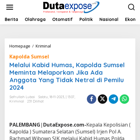
L
e
w
a
Berita
Olahraga
Otomatif
Politik
Nasional
Ekono
t
i
k
e
Homepage
/
Kriminal
M
k
e
o
Kapolda Sumsel
l
n
a
Melalui Kabid Humas, Kapolda Sumsel
t
l
e
Meminta Melaporkan Jika Ada
u
n
Anggota Yang Tidak Netral di Pemilu
i
K
2024
a
b
Safrullah Lubai
Sabtu, 18-11-2023, | 13:07,
Kriminal
231 Dilihat
i
d
H
u
PALEMBANG
|
DutaExpose.com-
Kepala Kepolisian (
m
a
Kapolda ) Sumatera Selatan (Sumsel) Irjen Pol A.
s
Rachmad Wibowo SIK melalui Kabid Humas Polda