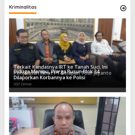
Kriminalitas
Terkait Kandasnya IRT ke Tanah Suci, Ini
Diduga Menipu, Warga Rusun Blok 34
Penjelasan Pihat PT Selapan Tour Jayanto
Dilaporkan Korbannya ke Polisi
2233 Dilihat
2021 Dilihat