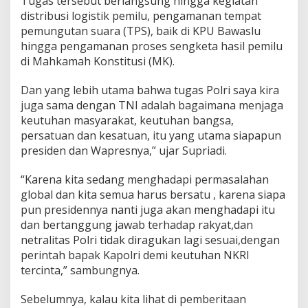
Tugas tersebut berlangsung hingga kegiatan
p
distribusi logistik pemilu, pengamanan tempat
o
pemungutan suara (TPS), baik di KPU Bawaslu
r
k
hingga pengamanan proses sengketa hasil pemilu
a
di Mahkamah Konstitusi (MK).
n
J
Dan yang lebih utama bahwa tugas Polri saya kira
i
juga sama dengan TNI adalah bagaimana menjaga
k
a
keutuhan masyarakat, keutuhan bangsa,
A
persatuan dan kesatuan, itu yang utama siapapun
d
presiden dan Wapresnya,” ujar Supriadi.
a
A
“Karena kita sedang menghadapi permasalahan
n
g
global dan kita semua harus bersatu , karena siapa
g
pun presidennya nanti juga akan menghadapi itu
o
dan bertanggung jawab terhadap rakyat,dan
t
netralitas Polri tidak diragukan lagi sesuai,dengan
a
Y
perintah bapak Kapolri demi keutuhan NKRI
a
tercinta,” sambungnya.
n
g
Sebelumnya, kalau kita lihat di pemberitaan
T