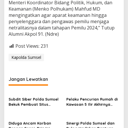
Menteri Koordinator Bidang Politik, Hukum, dan
i
d
Keamanan (Menko Polhukam) Mahfud MD
a
mengingatkan agar aparat keamanan hingga
k
penyelenggara dan pengawas pemilu menjaga
N
netralitasnya dalam tahapan Pemilu 2024,” Tutup
e
Alumni Akpol 91. (Ndre)
t
r
a
Post Views:
231
l
d
Kapolda Sumsel
i
P
e
m
Jangan Lewatkan
i
l
u
2
Subdit Siber Polda Sumsel
Pelaku Pencurian Rumah di
0
Bekuk Pembuat Situs
Kawasan 5 Ilir Akhirnya
2
Pendaftaran Fiktif
Ditangkap
4
Bhayangkara Run 2026
Diduga Ancam Korban
Sinergi Polda Sumsel dan