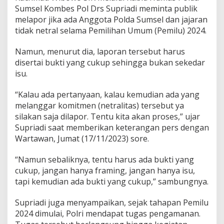
,
Sumsel Kombes Pol Drs Supriadi meminta publik
K
melapor jika ada Anggota Polda Sumsel dan jajaran
a
tidak netral selama Pemilihan Umum (Pemilu) 2024.
p
o
l
Namun, menurut dia, laporan tersebut harus
d
disertai bukti yang cukup sehingga bukan sekedar
a
isu.
S
u
m
“Kalau ada pertanyaan, kalau kemudian ada yang
s
melanggar komitmen (netralitas) tersebut ya
e
silakan saja dilapor. Tentu kita akan proses,” ujar
l
Supriadi saat memberikan keterangan pers dengan
M
Wartawan, Jumat (17/11/2023) sore.
e
m
i
“Namun sebaliknya, tentu harus ada bukti yang
n
cukup, jangan hanya framing, jangan hanya isu,
t
tapi kemudian ada bukti yang cukup,” sambungnya.
a
M
e
Supriadi juga menyampaikan, sejak tahapan Pemilu
l
2024 dimulai, Polri mendapat tugas pengamanan.
a