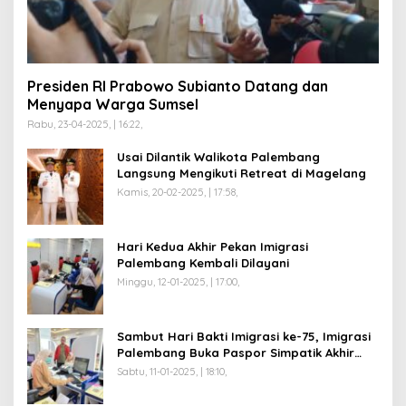
Presiden RI Prabowo Subianto Datang dan
Menyapa Warga Sumsel
Rabu, 23-04-2025, | 16:22,
Usai Dilantik Walikota Palembang
Langsung Mengikuti Retreat di Magelang
Kamis, 20-02-2025, | 17:58,
Hari Kedua Akhir Pekan Imigrasi
Palembang Kembali Dilayani
Minggu, 12-01-2025, | 17:00,
Sambut Hari Bakti Imigrasi ke-75, Imigrasi
Palembang Buka Paspor Simpatik Akhir
Pekan
Sabtu, 11-01-2025, | 18:10,