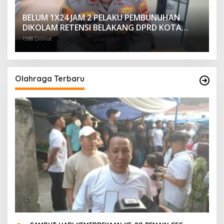
BELUM 1X24 JAM 2 PELAKU PEMBUNUHAN
DIKOLAM RETENSI BELAKANG DPRD KOTA
PALEMBANG TELAH DIRINGKUS ANGGOTA
1588 Dilihat
POLSEK SU 1 PALEMBANG.
Olahraga Terbaru