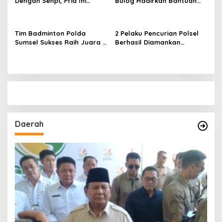
Dengan Senpi, Pria Ini
Bulog Hadirkan Bantuan
Diamankan Anggota
Pangan bagi Ratusan
Satreskrim Polrestabes
Warga di Hari
Palembang
Bhayangkara ke-80
Tim Badminton Polda
2 Pelaku Pencurian Polsel
Sumsel Sukses Raih Juara 1
Berhasil Diamankan
di Ajang Kapolda Sumbar
Anggota Polsekta SU I
Open 2026
Palembang
Daerah