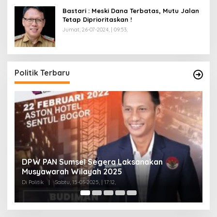
Bastari : Meski Dana Terbatas, Mutu Jalan
Tetap Diprioritaskan !
Jumat, 26-07-2024, | 09:53,
Politik Terbaru
anakan
Anggota Koalisi Ojol Palembang Meng
Deklarasi Pilkada Damai 2024
Di Politik
|
Senin, 04-11-2024, | 18:58,