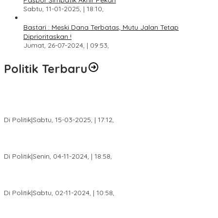
Paspor Simpatik Akhir Pekan
Sabtu, 11-01-2025, | 18:10,
Bastari : Meski Dana Terbatas, Mutu Jalan Tetap
Diprioritaskan !
Jumat, 26-07-2024, | 09:53,
Politik Terbaru
DPW PAN Sumsel Segera Laksanakan Musyawarah Wilayah
2025
Di Politik
|
Sabtu, 15-03-2025, | 17:12,
Anggota Koalisi Ojol Palembang Menggelar Deklarasi Pilkada
Damai 2024
Di Politik
|
Senin, 04-11-2024, | 18:58,
Tim Relawan SBB Prabumulih Dikukuhkan Calon Gubernur
Sumsel H. Mawardi Yahya
Di Politik
|
Sabtu, 02-11-2024, | 10:58,
Calon Bupati Dua Periode Joncik Muhammad: Kemenangan