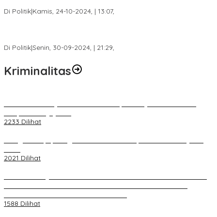
Besar Matahati di Empat Lawang Capai 70 Persen
Di Politik
|
Kamis, 24-10-2024, | 13:07,
Fokus Infrastruktur dan Pelayanan Publik, Feby Anggi Siap
Berjuang di DPRD Palembang
Di Politik
|
Senin, 30-09-2024, | 21:29,
Kriminalitas
Terkait Kandasnya IRT ke Tanah Suci, Ini Penjelasan Pihat PT
Selapan Tour Jayanto
2233 Dilihat
Diduga Menipu, Warga Rusun Blok 34 Dilaporkan Korbannya ke
Polisi
2021 Dilihat
BELUM 1X24 JAM 2 PELAKU PEMBUNUHAN DIKOLAM RETENSI
BELAKANG DPRD KOTA PALEMBANG TELAH DIRINGKUS
ANGGOTA POLSEK SU 1 PALEMBANG.
1588 Dilihat