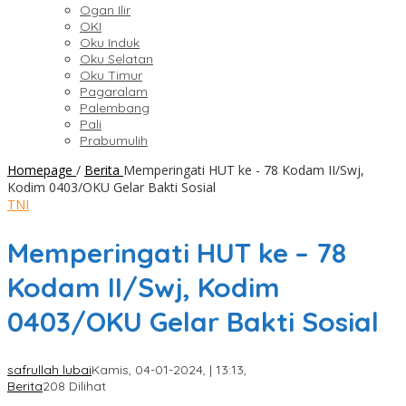
Ogan Ilir
OKI
Oku Induk
Oku Selatan
Oku Timur
Pagaralam
Palembang
Pali
Prabumulih
Homepage
/
Berita
Memperingati HUT ke - 78 Kodam II/Swj,
Kodim 0403/OKU Gelar Bakti Sosial
TNI
Memperingati HUT ke – 78
Kodam II/Swj, Kodim
0403/OKU Gelar Bakti Sosial
safrullah lubai
Kamis, 04-01-2024, | 13:13,
Berita
208 Dilihat