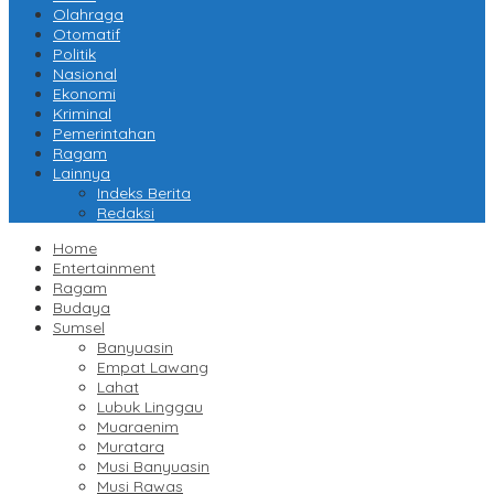
Olahraga
Otomatif
Politik
Nasional
Ekonomi
Kriminal
Pemerintahan
Ragam
Lainnya
Indeks Berita
Redaksi
Home
Entertainment
Ragam
Budaya
Sumsel
Banyuasin
Empat Lawang
Lahat
Lubuk Linggau
Muaraenim
Muratara
Musi Banyuasin
Musi Rawas