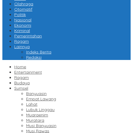
Olahraga
Otomatif
Politik
Nasional
Ekonomi
Kriminal
Pemerintahan
Ragam
Lainnya
Indeks Berita
Redaksi
Home
Entertainment
Ragam
Budaya
Sumsel
Banyuasin
Empat Lawang
Lahat
Lubuk Linggau
Muaraenim
Muratara
Musi Banyuasin
Musi Rawas