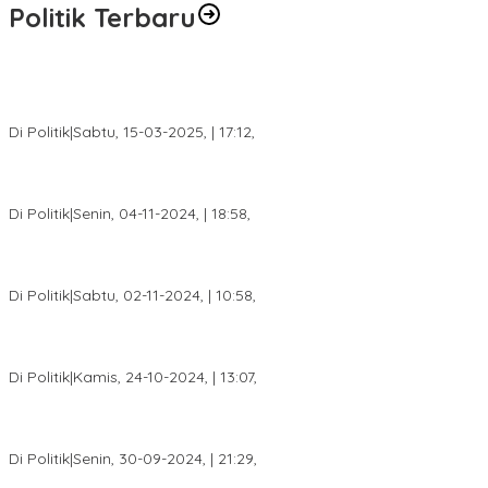
Politik Terbaru
DPW PAN Sumsel Segera Laksanakan Musyawarah Wilayah
2025
Di Politik
|
Sabtu, 15-03-2025, | 17:12,
Anggota Koalisi Ojol Palembang Menggelar Deklarasi Pilkada
Damai 2024
Di Politik
|
Senin, 04-11-2024, | 18:58,
Tim Relawan SBB Prabumulih Dikukuhkan Calon Gubernur
Sumsel H. Mawardi Yahya
Di Politik
|
Sabtu, 02-11-2024, | 10:58,
Calon Bupati Dua Periode Joncik Muhammad: Kemenangan
Besar Matahati di Empat Lawang Capai 70 Persen
Di Politik
|
Kamis, 24-10-2024, | 13:07,
Fokus Infrastruktur dan Pelayanan Publik, Feby Anggi Siap
Berjuang di DPRD Palembang
Di Politik
|
Senin, 30-09-2024, | 21:29,