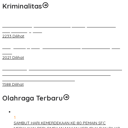
Kriminalitas
Terkait Kandasnya IRT ke Tanah Suci, Ini Penjelasan Pihat PT
Selapan Tour Jayanto
2233 Dilihat
Diduga Menipu, Warga Rusun Blok 34 Dilaporkan Korbannya ke
Polisi
2021 Dilihat
BELUM 1X24 JAM 2 PELAKU PEMBUNUHAN DIKOLAM RETENSI
BELAKANG DPRD KOTA PALEMBANG TELAH DIRINGKUS
ANGGOTA POLSEK SU 1 PALEMBANG.
1588 Dilihat
Olahraga Terbaru
1
SAMBUT HARI KEMERDEKAAN KE-80 PEMAIN SFC