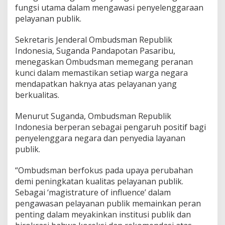
a
fungsi utama dalam mengawasi penyelenggaraan
n
pelayanan publik.
d
a
Sekretaris Jenderal Ombudsman Republik
l
a
Indonesia, Suganda Pandapotan Pasaribu,
m
menegaskan Ombudsman memegang peranan
P
kunci dalam memastikan setiap warga negara
e
mendapatkan haknya atas pelayanan yang
l
a
berkualitas.
y
a
Menurut Suganda, Ombudsman Republik
n
Indonesia berperan sebagai pengaruh positif bagi
a
penyelenggara negara dan penyedia layanan
n
P
publik.
u
b
“Ombudsman berfokus pada upaya perubahan
l
demi peningkatan kualitas pelayanan publik.
i
Sebagai ‘magistrature of influence’ dalam
k
pengawasan pelayanan publik memainkan peran
penting dalam meyakinkan institusi publik dan