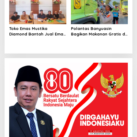
Toko Emas Mustika
Polantas Banyuasin
Diamond Bantah Jual Emas
Bagikan Makanan Gratis di
Palsu, Siap Buktikan Lewat
Tengah Macet, Luruskan
Jalur Hukum
Video Viral di Jalintim
Palembang-Betung