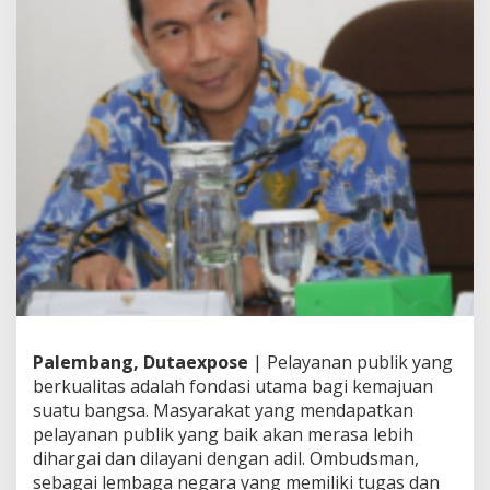
i
s
t
r
a
s
i
,
T
u
g
a
s
U
t
a
m
a
O
Palembang, Dutaexpose
| Pelayanan publik yang
m
berkualitas adalah fondasi utama bagi kemajuan
b
suatu bangsa. Masyarakat yang mendapatkan
u
pelayanan publik yang baik akan merasa lebih
d
dihargai dan dilayani dengan adil. Ombudsman,
s
m
sebagai lembaga negara yang memiliki tugas dan