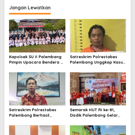
Jangan Lewatkan
Kapolsek SU II Palembang
Satreskrim Polrestabes
Pimpin Upacara Bendera di
Palembang Unggkap Kasus
SMP Patra Mandiri
Curat
Satreskrim Polrestabes
Semarak HUT RI ke-81,
Palembang Berhasil
Disdik Palembang Gelar
Ungkap Kasus Pengelapan
Aneka Perlombaan, Perkuat
Dalam Jabatan ! !
Kebersamaan Guru dan
Sekolah