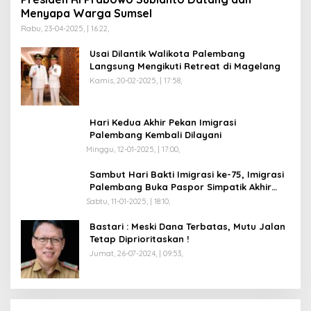
Menyapa Warga Sumsel
Rabu, 23-04-2025, | 16:22,
Usai Dilantik Walikota Palembang
Langsung Mengikuti Retreat di Magelang
Kamis, 20-02-2025, | 17:58,
Hari Kedua Akhir Pekan Imigrasi
Palembang Kembali Dilayani
Minggu, 12-01-2025, | 17:00,
Sambut Hari Bakti Imigrasi ke-75, Imigrasi
Palembang Buka Paspor Simpatik Akhir
Pekan
Sabtu, 11-01-2025, | 18:10,
Bastari : Meski Dana Terbatas, Mutu Jalan
Tetap Diprioritaskan !
Jumat, 26-07-2024, | 09:53,