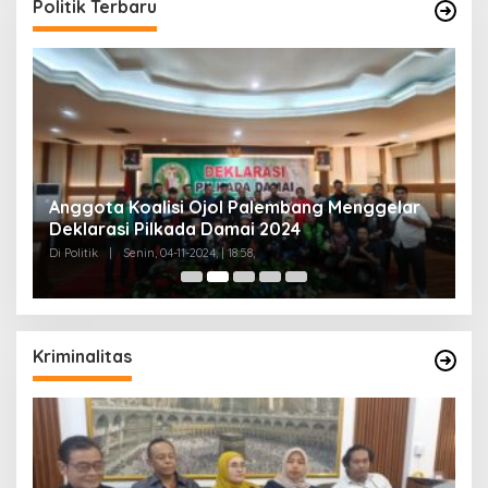
Politik Terbaru
Anggota Koalisi Ojol Palembang Menggelar
T
Deklarasi Pilkada Damai 2024
C
Di Politik
|
Senin, 04-11-2024, | 18:58,
Di 
Kriminalitas