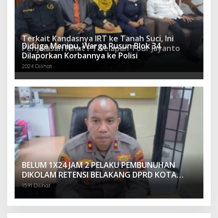
Terkait Kandasnya IRT ke Tanah Suci, Ini
Diduga Menipu, Warga Rusun Blok 34
Penjelasan Pihat PT Selapan Tour Jayanto
Dilaporkan Korbannya ke Polisi
2234 Dilihat
2024 Dilihat
BELUM 1X24 JAM 2 PELAKU PEMBUNUHAN
DIKOLAM RETENSI BELAKANG DPRD KOTA
PALEMBANG TELAH DIRINGKUS ANGGOTA
1591 Dilihat
POLSEK SU 1 PALEMBANG.