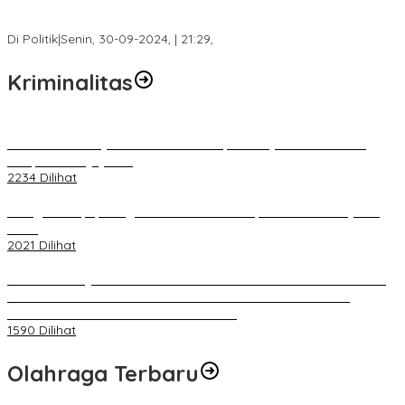
Fokus Infrastruktur dan Pelayanan Publik, Feby Anggi Siap
Berjuang di DPRD Palembang
Di Politik
|
Senin, 30-09-2024, | 21:29,
Kriminalitas
Terkait Kandasnya IRT ke Tanah Suci, Ini Penjelasan Pihat PT
Selapan Tour Jayanto
2234 Dilihat
Diduga Menipu, Warga Rusun Blok 34 Dilaporkan Korbannya ke
Polisi
2021 Dilihat
BELUM 1X24 JAM 2 PELAKU PEMBUNUHAN DIKOLAM RETENSI
BELAKANG DPRD KOTA PALEMBANG TELAH DIRINGKUS
ANGGOTA POLSEK SU 1 PALEMBANG.
1590 Dilihat
Olahraga Terbaru