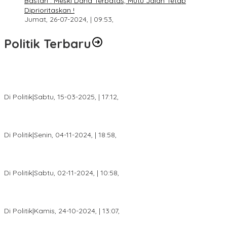
Bastari : Meski Dana Terbatas, Mutu Jalan Tetap
Diprioritaskan !
Jumat, 26-07-2024, | 09:53,
Politik Terbaru
DPW PAN Sumsel Segera Laksanakan Musyawarah Wilayah
2025
Di Politik
|
Sabtu, 15-03-2025, | 17:12,
Anggota Koalisi Ojol Palembang Menggelar Deklarasi Pilkada
Damai 2024
Di Politik
|
Senin, 04-11-2024, | 18:58,
Tim Relawan SBB Prabumulih Dikukuhkan Calon Gubernur
Sumsel H. Mawardi Yahya
Di Politik
|
Sabtu, 02-11-2024, | 10:58,
Calon Bupati Dua Periode Joncik Muhammad: Kemenangan
Besar Matahati di Empat Lawang Capai 70 Persen
Di Politik
|
Kamis, 24-10-2024, | 13:07,