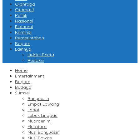
Olahraga
Otomatif
Politik
Nasional
Ekonomi
Kriminal
Pemerintahan
Ragam
Lainnya
Indeks Berita
Redaksi
Home
Entertainment
Ragam
Budaya
Sumsel
Banyuasin
Empat Lawang
Lahat
Lubuk Linggau
Muaraenim
Muratara
Musi Banyuasin
Musi Rawas