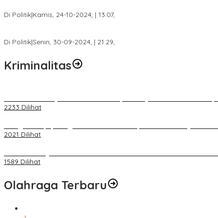
Calon Bupati Dua Periode Joncik Muhammad: Kemenangan Besar 
Di Politik
|
Kamis, 24-10-2024, | 13:07,
Fokus Infrastruktur dan Pelayanan Publik, Feby Anggi Siap Berj
Di Politik
|
Senin, 30-09-2024, | 21:29,
Kriminalitas
Terkait Kandasnya IRT ke Tanah Suci, Ini Penjelasan Pihat PT Selap
2233 Dilihat
Diduga Menipu, Warga Rusun Blok 34 Dilaporkan Korbannya ke Poli
2021 Dilihat
BELUM 1X24 JAM 2 PELAKU PEMBUNUHAN DIKOLAM RETENSI B
1589 Dilihat
Olahraga Terbaru
1