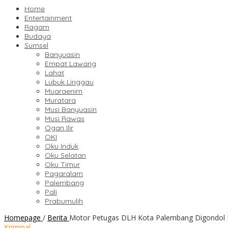
Home
Entertainment
Ragam
Budaya
Sumsel
Banyuasin
Empat Lawang
Lahat
Lubuk Linggau
Muaraenim
Muratara
Musi Banyuasin
Musi Rawas
Ogan Ilir
OKI
Oku Induk
Oku Selatan
Oku Timur
Pagaralam
Palembang
Pali
Prabumulih
Homepage
/
Berita
Motor Petugas DLH Kota Palembang Digondol 
Kriminal