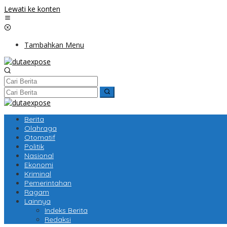
Lewati ke konten
Tambahkan Menu
Berita
Olahraga
Otomatif
Politik
Nasional
Ekonomi
Kriminal
Pemerintahan
Ragam
Lainnya
Indeks Berita
Redaksi