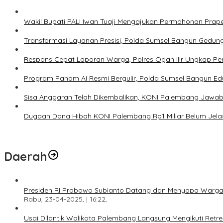
Wakil Bupati PALI Iwan Tuaji Mengajukan Permohonan Praper
Transformasi Layanan Presisi, Polda Sumsel Bangun Gedun
Respons Cepat Laporan Warga, Polres Ogan Ilir Ungkap Pe
Program Paham AI Resmi Bergulir, Polda Sumsel Bangun Edu
Sisa Anggaran Telah Dikembalikan, KONI Palembang Jawab
Dugaan Dana Hibah KONI Palembang Rp1 Miliar Belum Jelas
Daerah
Presiden RI Prabowo Subianto Datang dan Menyapa Warga
Rabu, 23-04-2025, | 16:22,
Usai Dilantik Walikota Palembang Langsung Mengikuti Retr