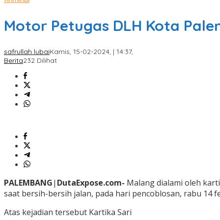
Motor Petugas DLH Kota Pale
safrullah lubai
Kamis, 15-02-2024, | 14:37,
Berita
232 Dilihat
PALEMBANG
|
DutaExpose.com-
Malang dialami oleh kart
saat bersih-bersih jalan, pada hari pencoblosan, rabu 14 f
Atas kejadian tersebut Kartika Sari