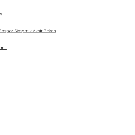
i
Paspor Simpatik Akhir Pekan
an !
mai 2024
H. Mawardi Yahya