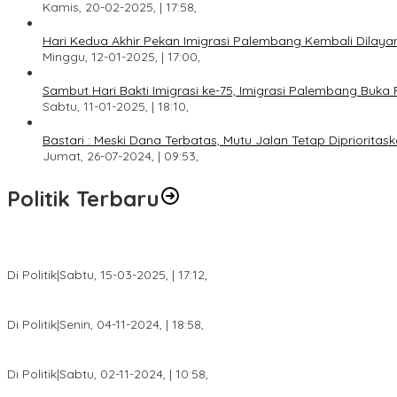
Kamis, 20-02-2025, | 17:58,
Hari Kedua Akhir Pekan Imigrasi Palembang Kembali Dilayan
Minggu, 12-01-2025, | 17:00,
Sambut Hari Bakti Imigrasi ke-75, Imigrasi Palembang Buka 
Sabtu, 11-01-2025, | 18:10,
Bastari : Meski Dana Terbatas, Mutu Jalan Tetap Diprioritask
Jumat, 26-07-2024, | 09:53,
Politik Terbaru
DPW PAN Sumsel Segera Laksanakan Musyawarah Wilayah 2025
Di Politik
|
Sabtu, 15-03-2025, | 17:12,
Anggota Koalisi Ojol Palembang Menggelar Deklarasi Pilkada Da
Di Politik
|
Senin, 04-11-2024, | 18:58,
Tim Relawan SBB Prabumulih Dikukuhkan Calon Gubernur Sumsel 
Di Politik
|
Sabtu, 02-11-2024, | 10:58,