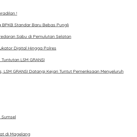
adilan !
g BPKB Standar Baru Bebas Pungli
redaran Sabu di Pemulutan Selatan
kator Digital Hingga Polres
 Tuntutan LSM GRANSI
, LSM GRANSI Datangi Kejari Tuntut Pemeriksaan Menyeluruh
 Sumsel
eat di Magelang