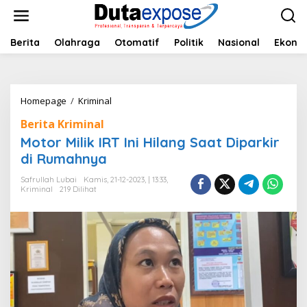
L
e
w
a
Berita
Olahraga
Otomatif
Politik
Nasional
Ekono
t
i
k
e
Homepage
/
Kriminal
M
k
o
o
Berita Kriminal
t
n
o
Motor Milik IRT Ini Hilang Saat Diparkir
t
r
e
di Rumahnya
M
n
i
Safrullah Lubai
Kamis, 21-12-2023, | 13:33,
l
Kriminal
219 Dilihat
i
k
I
R
T
I
n
i
H