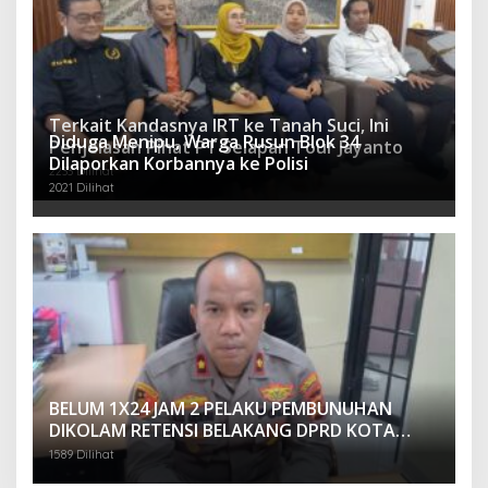
Terkait Kandasnya IRT ke Tanah Suci, Ini
Diduga Menipu, Warga Rusun Blok 34
Penjelasan Pihat PT Selapan Tour Jayanto
Dilaporkan Korbannya ke Polisi
2233 Dilihat
2021 Dilihat
BELUM 1X24 JAM 2 PELAKU PEMBUNUHAN
DIKOLAM RETENSI BELAKANG DPRD KOTA
PALEMBANG TELAH DIRINGKUS ANGGOTA
1589 Dilihat
POLSEK SU 1 PALEMBANG.