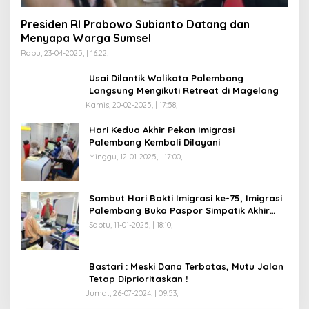
Presiden RI Prabowo Subianto Datang dan
Menyapa Warga Sumsel
Rabu, 23-04-2025, | 16:22,
Usai Dilantik Walikota Palembang
Langsung Mengikuti Retreat di Magelang
Kamis, 20-02-2025, | 17:58,
Hari Kedua Akhir Pekan Imigrasi
Palembang Kembali Dilayani
Minggu, 12-01-2025, | 17:00,
Sambut Hari Bakti Imigrasi ke-75, Imigrasi
Palembang Buka Paspor Simpatik Akhir
Pekan
Sabtu, 11-01-2025, | 18:10,
Bastari : Meski Dana Terbatas, Mutu Jalan
Tetap Diprioritaskan !
Jumat, 26-07-2024, | 09:53,