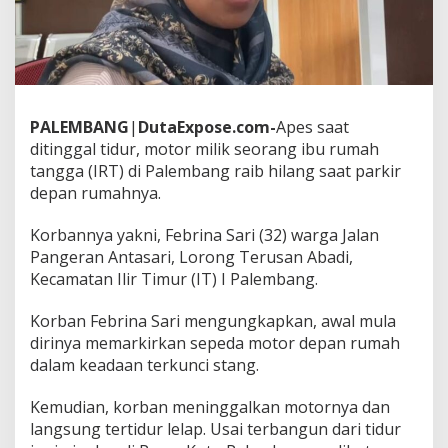
i
l
a
n
g
S
a
PALEMBANG
|
DutaExpose.com-
Apes saat
a
ditinggal tidur, motor milik seorang ibu rumah
t
D
tangga (IRT) di Palembang raib hilang saat parkir
i
depan rumahnya.
p
a
Korbannya yakni, Febrina Sari (32) warga Jalan
r
Pangeran Antasari, Lorong Terusan Abadi,
k
i
Kecamatan Ilir Timur (IT) I Palembang.
r
d
Korban Febrina Sari mengungkapkan, awal mula
i
dirinya memarkirkan sepeda motor depan rumah
R
dalam keadaan terkunci stang.
u
m
a
Kemudian, korban meninggalkan motornya dan
h
langsung tertidur lelap. Usai terbangun dari tidur
n