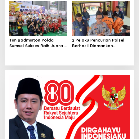
Satreskrim Polrestabes
Warga di Hari
Palembang
Bhayangkara ke-80
Tim Badminton Polda
2 Pelaku Pencurian Polsel
Sumsel Sukses Raih Juara 1
Berhasil Diamankan
di Ajang Kapolda Sumbar
Anggota Polsekta SU I
Open 2026
Palembang