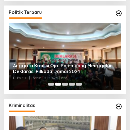
Politik Terbaru
Anggota Koalisi Ojol Palembang Menggelar
T
Deklarasi Pilkada Damai 2024
C
Di Politik
|
Senin, 04-11-2024, | 18:58,
Di 
Kriminalitas