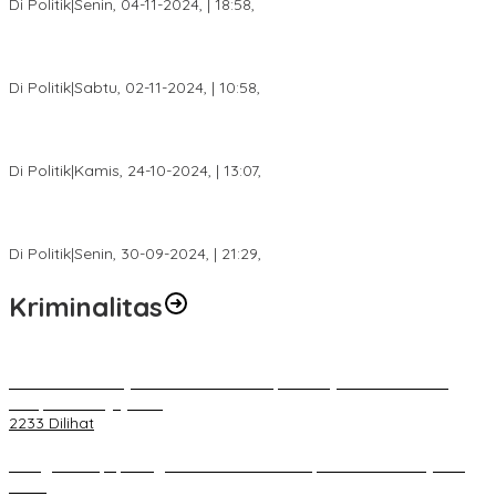
Di Politik
|
Senin, 04-11-2024, | 18:58,
Tim Relawan SBB Prabumulih Dikukuhkan Calon Gubernur
Sumsel H. Mawardi Yahya
Di Politik
|
Sabtu, 02-11-2024, | 10:58,
Calon Bupati Dua Periode Joncik Muhammad: Kemenangan
Besar Matahati di Empat Lawang Capai 70 Persen
Di Politik
|
Kamis, 24-10-2024, | 13:07,
Fokus Infrastruktur dan Pelayanan Publik, Feby Anggi Siap
Berjuang di DPRD Palembang
Di Politik
|
Senin, 30-09-2024, | 21:29,
Kriminalitas
Terkait Kandasnya IRT ke Tanah Suci, Ini Penjelasan Pihat PT
Selapan Tour Jayanto
2233 Dilihat
Diduga Menipu, Warga Rusun Blok 34 Dilaporkan Korbannya ke
Polisi