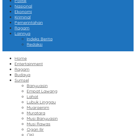
Politik
Nasional
Ekonomi
Kriminal
Pemerintahan
Ragam
Lainnya
Indeks Berita
Redaksi
Home
Entertainment
Ragam
Budaya
Sumsel
Banyuasin
Empat Lawang
Lahat
Lubuk Linggau
Muaraenim
Muratara
Musi Banyuasin
Musi Rawas
Ogan Ilir
OKI