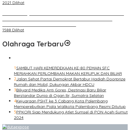
2021 Dilihat
BELUM 1X24 JAM 2 PELAKU PEMBUNUHAN DIKOLAM RETENSI
BELAKANG DPRD KOTA PALEMBANG TELAH DIRINGKUS
ANGGOTA POLSEK SU 1 PALEMBANG.
1588 Dilihat
Olahraga Terbaru
1
SAMBUT HARI KEMERDEKAAN KE-80 PEMAIN SFC
MERIAHKAN PERLOMBAAN MAKAN KERUPUK DAN BILIAR
2
Jalan Sehat Partai Demokrat Bertabur Hadiah Doorprize
Rumah dan Mobil, Dukungan Akbar HDCU
3
Biliyard Medika Anti Gores, Destinasi Baru Biliar
Berstandar Dunia di Ogan Ilir, Sumatra Selatan
4
Kejuaraan PSHT ke 3 Cabang Kota Palembang
Memperebutkan Piala Walikota Palembang Resmi Ditutup
5
PPKORI Siap Mendukung Atlet Sumsel di PON Aceh-Sumut
2024