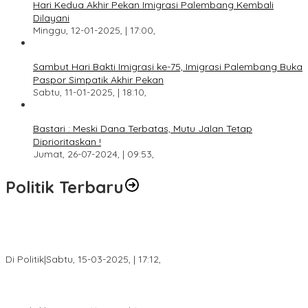
Hari Kedua Akhir Pekan Imigrasi Palembang Kembali
Dilayani
Minggu, 12-01-2025, | 17:00,
Sambut Hari Bakti Imigrasi ke-75, Imigrasi Palembang Buka
Paspor Simpatik Akhir Pekan
Sabtu, 11-01-2025, | 18:10,
Bastari : Meski Dana Terbatas, Mutu Jalan Tetap
Diprioritaskan !
Jumat, 26-07-2024, | 09:53,
Politik Terbaru
DPW PAN Sumsel Segera Laksanakan Musyawarah Wilayah
2025
Di Politik
|
Sabtu, 15-03-2025, | 17:12,
Anggota Koalisi Ojol Palembang Menggelar Deklarasi Pilkada
Damai 2024