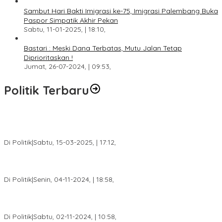
Sambut Hari Bakti Imigrasi ke-75, Imigrasi Palembang Buka
Paspor Simpatik Akhir Pekan
Sabtu, 11-01-2025, | 18:10,
Bastari : Meski Dana Terbatas, Mutu Jalan Tetap
Diprioritaskan !
Jumat, 26-07-2024, | 09:53,
Politik Terbaru
DPW PAN Sumsel Segera Laksanakan Musyawarah Wilayah
2025
Di Politik
|
Sabtu, 15-03-2025, | 17:12,
Anggota Koalisi Ojol Palembang Menggelar Deklarasi Pilkada
Damai 2024
Di Politik
|
Senin, 04-11-2024, | 18:58,
Tim Relawan SBB Prabumulih Dikukuhkan Calon Gubernur
Sumsel H. Mawardi Yahya
Di Politik
|
Sabtu, 02-11-2024, | 10:58,