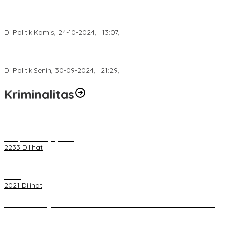
Calon Bupati Dua Periode Joncik Muhammad: Kemenangan
Besar Matahati di Empat Lawang Capai 70 Persen
Di Politik
|
Kamis, 24-10-2024, | 13:07,
Fokus Infrastruktur dan Pelayanan Publik, Feby Anggi Siap
Berjuang di DPRD Palembang
Di Politik
|
Senin, 30-09-2024, | 21:29,
Kriminalitas
Terkait Kandasnya IRT ke Tanah Suci, Ini Penjelasan Pihat PT
Selapan Tour Jayanto
2233 Dilihat
Diduga Menipu, Warga Rusun Blok 34 Dilaporkan Korbannya ke
Polisi
2021 Dilihat
BELUM 1X24 JAM 2 PELAKU PEMBUNUHAN DIKOLAM RETENSI
BELAKANG DPRD KOTA PALEMBANG TELAH DIRINGKUS
ANGGOTA POLSEK SU 1 PALEMBANG.