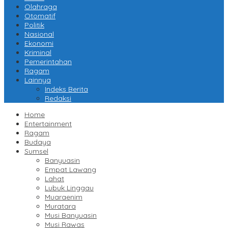
Olahraga
Otomatif
Politik
Nasional
Ekonomi
Kriminal
Pemerintahan
Ragam
Lainnya
Indeks Berita
Redaksi
Home
Entertainment
Ragam
Budaya
Sumsel
Banyuasin
Empat Lawang
Lahat
Lubuk Linggau
Muaraenim
Muratara
Musi Banyuasin
Musi Rawas