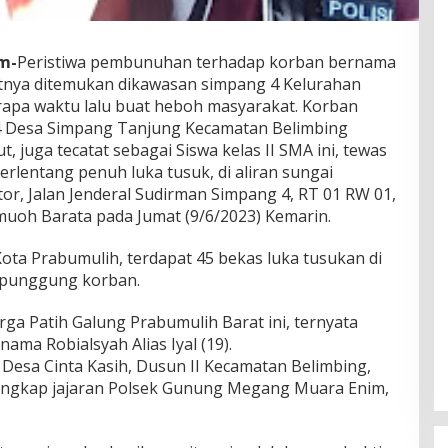
m-
Peristiwa pembunuhan terhadap korban bernama
atnya ditemukan dikawasan simpang 4 Kelurahan
apa waktu lalu buat heboh masyarakat. Korban
 4 Desa Simpang Tanjung Kecamatan Belimbing
 juga tecatat sebagai Siswa kelas II SMA ini, tewas
rlentang penuh luka tusuk, di aliran sungai
r, Jalan Jenderal Sudirman Simpang 4, RT 01 RW 01,
uoh Barata pada Jumat (9/6/2023) Kemarin.
ota Prabumulih, terdapat 45 bekas luka tusukan di
n punggung korban.
 Patih Galung Prabumulih Barat ini, ternyata
ama Robialsyah Alias Iyal (19).
esa Cinta Kasih, Dusun II Kecamatan Belimbing,
tangkap jajaran Polsek Gunung Megang Muara Enim,