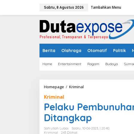
L
Tambahkan Menu
e
Sabtu, 8 Agustus 2026
w
a
t
i
k
e
k
Berita
Olahraga
Otomatif
Politik
o
n
t
Home
Entertainment
Ragam
Budaya
Sumse
e
n
Homepage
/
Kriminal
P
e
Kriminal
l
a
Pelaku Pembunuhan 
k
u
Ditangkap
P
e
Safrullah Lubai
Sabtu, 10-06-2023, | 20:40,
m
Kriminal
243 Dilihat