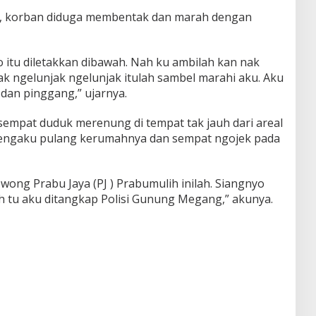
g, korban diduga membentak dan marah dengan
o itu diletakkan dibawah. Nah ku ambilah kan nak
ak ngelunjak ngelunjak itulah sambel marahi aku. Aku
 dan pinggang,” ujarnya.
sempat duduk merenung di tempat tak jauh dari areal
 mengaku pulang kerumahnya dan sempat ngojek pada
 wong Prabu Jaya (PJ ) Prabumulih inilah. Siangnyo
h tu aku ditangkap Polisi Gunung Megang,” akunya.