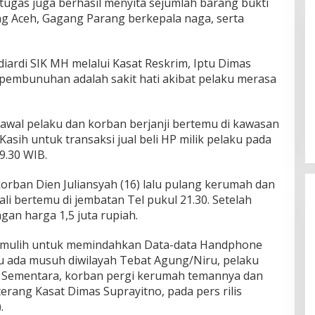
gas juga berhasil menyita sejumlah barang bukti
ng Aceh, Gagang Parang berkepala naga, serta
iardi SIK MH melalui Kasat Reskrim, Iptu Dimas
pembunuhan adalah sakit hati akibat pelaku merasa
DPW PAN Sumsel Segera
Laksanakan Musyawarah Wilayah
2025
awal pelaku dan korban berjanji bertemu di kawasan
Di Politik
|
Sabtu, 15-03-2025, | 17:12,
Kasih untuk transaksi jual beli HP milik pelaku pada
9.30 WIB.
rban Dien Juliansyah (16) lalu pulang kerumah dan
i bertemu di jembatan Tel pukul 21.30. Setelah
an harga 1,5 juta rupiah.
umulih untuk memindahkan Data-data Handphone
u ada musuh diwilayah Tebat Agung/Niru, pelaku
 Sementara, korban pergi kerumah temannya dan
erang Kasat Dimas Suprayitno, pada pers rilis
.