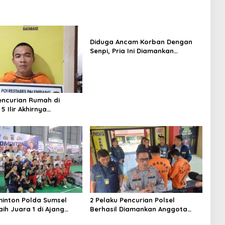
Diduga Ancam Korban Dengan
Senpi, Pria Ini Diamankan
Anggota Satreskrim Polrestabes
Palembang
encurian Rumah di
 Ilir Akhirnya
ap
inton Polda Sumsel
2 Pelaku Pencurian Polsel
ih Juara 1 di Ajang
Berhasil Diamankan Anggota
 Sumbar Open 2026
Polsekta SU I Palembang