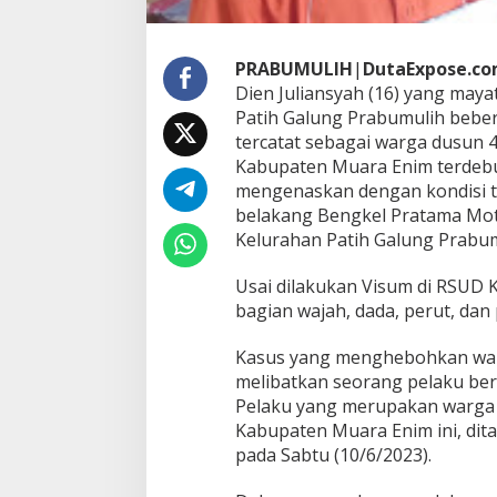
h
D
i
PRABUMULIH
|
DutaExpose.co
t
a
Dien Juliansyah (16) yang may
n
Patih Galung Prabumulih beber
g
tercatat sebagai warga dusun
k
Kabupaten Muara Enim terdebut,
a
p
mengenaskan dengan kondisi te
belakang Bengkel Pratama Moto
Kelurahan Patih Galung Prabum
Usai dilakukan Visum di RSUD K
bagian wajah, dada, perut, da
Kasus yang menghebohkan warga
melibatkan seorang pelaku bern
Pelaku yang merupakan warga D
Kabupaten Muara Enim ini, di
pada Sabtu (10/6/2023).