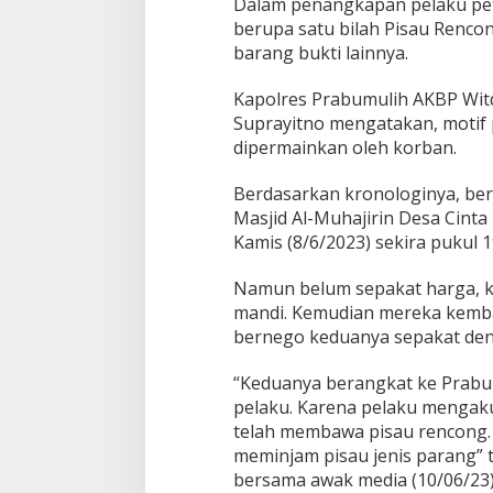
Dalam penangkapan pelaku petu
berupa satu bilah Pisau Renco
barang bukti lainnya.
Kapolres Prabumulih AKBP Witd
Suprayitno mengatakan, motif 
dipermainkan oleh korban.
Berdasarkan kronologinya, ber
Masjid Al-Muhajirin Desa Cinta 
Kamis (8/6/2023) sekira pukul 1
Namun belum sepakat harga, ko
mandi. Kemudian mereka kembal
bernego keduanya sepakat deng
“Keduanya berangkat ke Prab
pelaku. Karena pelaku mengak
telah membawa pisau rencong.
meminjam pisau jenis parang” t
bersama awak media (10/06/23)