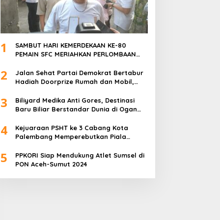
1
SAMBUT HARI KEMERDEKAAN KE-80
PEMAIN SFC MERIAHKAN PERLOMBAAN
MAKAN KERUPUK DAN BILIAR
2
Jalan Sehat Partai Demokrat Bertabur
Hadiah Doorprize Rumah dan Mobil,
Dukungan Akbar HDCU
3
Biliyard Medika Anti Gores, Destinasi
Baru Biliar Berstandar Dunia di Ogan
Ilir, Sumatra Selatan
4
Kejuaraan PSHT ke 3 Cabang Kota
Palembang Memperebutkan Piala
Walikota Palembang Resmi Ditutup
5
PPKORI Siap Mendukung Atlet Sumsel di
PON Aceh-Sumut 2024