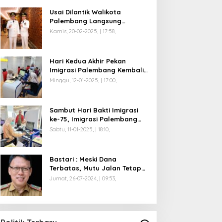
Usai Dilantik Walikota
Palembang Langsung
Mengikuti Retreat di
Kamis, 20-02-2025, | 17:58,
Magelang
Hari Kedua Akhir Pekan
Imigrasi Palembang Kembali
Dilayani
Minggu, 12-01-2025, | 17:00,
Sambut Hari Bakti Imigrasi
ke-75, Imigrasi Palembang
Buka Paspor Simpatik Akhir
Sabtu, 11-01-2025, | 18:10,
Pekan
Bastari : Meski Dana
Terbatas, Mutu Jalan Tetap
Diprioritaskan !
Jumat, 26-07-2024, | 09:53,