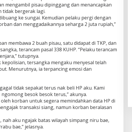
dan mengambil pisau dipinggang dan menancapkan
 tidak bergerak lagi.
dibuang ke sungai. Kemudian pelaku pergi dengan
ban dan menggadaikannya seharga 2 juta rupiah,”
rban membawa 2 buah pisau, satu didapat di TKP, dan
tersangka, terancam pasal 338 KUHP. “Pelaku terancam
njara,” tutupnya.
k kepolisian, tersangka mengaku menyesal telah
t. Menurutnya, ia terpancing emosi dan
gagal tidak sepakat terus nak beli HP aku. Kami
ni ngomong besok besok terus,” akunya.
 oleh korban untuk segera memindahkan data HP di
mengajak transaksi siang, namun korban beralasan
, nah aku ngajak batas wilayah simpang niru bae,
Prabu bae,” jelasnya.