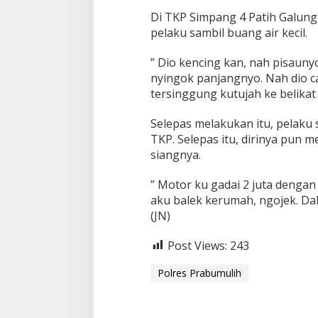
Di TKP Simpang 4 Patih Galun
pelaku sambil buang air kecil.
” Dio kencing kan, nah pisauny
nyingok panjangnyo. Nah dio c
tersinggung kutujah ke belikat
Selepas melakukan itu, pelaku 
TKP. Selepas itu, dirinya pun
siangnya.
” Motor ku gadai 2 juta dengan
aku balek kerumah, ngojek. Da
(JN)
Post Views:
243
Polres Prabumulih