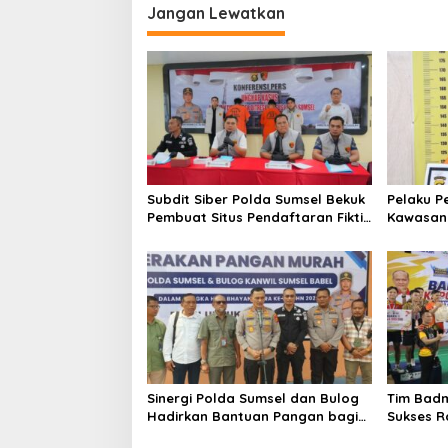
Jangan Lewatkan
Subdit Siber Polda Sumsel Bekuk
Pelaku P
Pembuat Situs Pendaftaran Fiktif
Kawasan 5
Bhayangkara Run 2026
Ditangk
Sinergi Polda Sumsel dan Bulog
Tim Badm
Hadirkan Bantuan Pangan bagi
Sukses Ra
Ratusan Warga di Hari
Kapolda