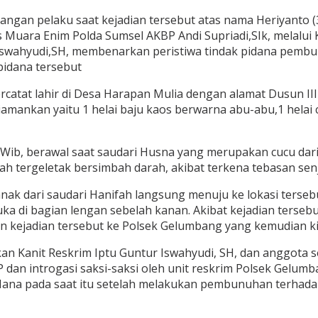
tangan pelaku saat kejadian tersebut atas nama Heriyanto (
 Muara Enim Polda Sumsel AKBP Andi Supriadi,SIk, melalu
 Iswahyudi,SH, membenarkan peristiwa tindak pidana pem
pidana tersebut
ercatat lahir di Desa Harapan Mulia dengan alamat Dusun I
ankan yaitu 1 helai baju kaos berwarna abu-abu,1 helai ce
:30 Wib, berawal saat saudari Husna yang merupakan cucu d
 tergeletak bersimbah darah, akibat terkena tebasan senj
nak dari saudari Hanifah langsung menuju ke lokasi terseb
a di bagian lengan sebelah kanan. Akibat kejadian terseb
kejadian tersebut ke Polsek Gelumbang yang kemudian kita
hkan Kanit Reskrim Iptu Guntur Iswahyudi, SH, dan anggota
KP dan introgasi saksi-saksi oleh unit reskrim Polsek Gel
 Mana pada saat itu setelah melakukan pembunuhan terhad