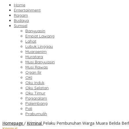
Home
Entertainment
Ragam
Budaya
Sumsel
Banyuasin
Empat Lawang
Lahat
Lubuk Linggau
Muaraenim
Muratara
Musi Banyuasin
Musi Rawas
Ogan Ilir
OKI
Oku Induk
Oku Selatan
Oku Timur
Pagaralam
Palembang
Pali
Prabumulih
Homepage
/
Kriminal
Pelaku Pembunuhan Warga Muara Belida Berh
Kriminal