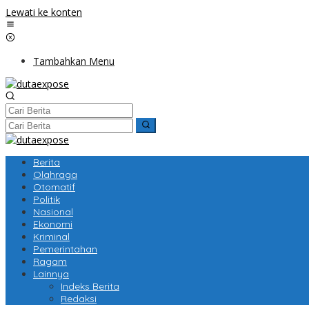
Lewati ke konten
Tambahkan Menu
Berita
Olahraga
Otomatif
Politik
Nasional
Ekonomi
Kriminal
Pemerintahan
Ragam
Lainnya
Indeks Berita
Redaksi