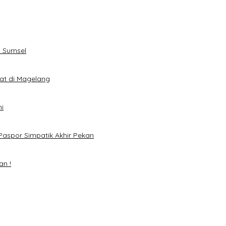
 Sumsel
eat di Magelang
i
Paspor Simpatik Akhir Pekan
an !