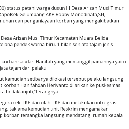
30) status petani warga dusun III Desa Arisan Musi Timur
i Kapolsek Gelumbang AKP Robby Monodinata,SH,
bunuhan dan penganiayaan korban yang mengakibatkan
II Desa Arisan Musi Timur Kecamatan Muara Belida
lana pendek warna biru, 1 bilah senjata tajam jenis
ari korban saudari Hanifah yang memanggil pamannya yaitu
ata tajam dari pelaku
ut kamudian setibanya dilokasi tersebut pelaku langsung
ut korban Hanifahdan Heriyanto dilarikan ke puskesmas
 tindaklanjuti,”terangnya.
 segera cek TKP dan olah TKP dan melakukan intrograsi
umbang, taklama kemudian unit Reskrim mengamakan
ap korban tersangka langsung mendatangi rumah kepala