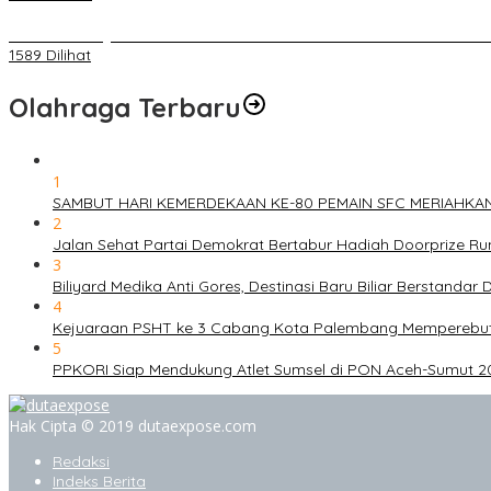
BELUM 1X24 JAM 2 PELAKU PEMBUNUHAN DIKOLAM RETENSI B
1589 Dilihat
Olahraga Terbaru
1
SAMBUT HARI KEMERDEKAAN KE-80 PEMAIN SFC MERIAHKA
2
Jalan Sehat Partai Demokrat Bertabur Hadiah Doorprize 
3
Biliyard Medika Anti Gores, Destinasi Baru Biliar Berstandar 
4
Kejuaraan PSHT ke 3 Cabang Kota Palembang Memperebutk
5
PPKORI Siap Mendukung Atlet Sumsel di PON Aceh-Sumut 2
Hak Cipta © 2019 dutaexpose.com
Redaksi
Indeks Berita