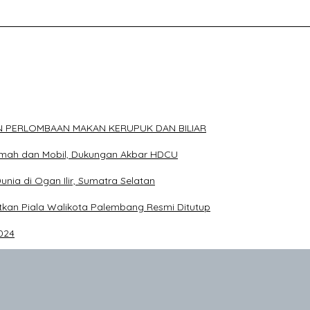
ELAKANG DPRD KOTA PALEMBANG TELAH DIRINGKUS ANGGOTA P
N PERLOMBAAN MAKAN KERUPUK DAN BILIAR
Rumah dan Mobil, Dukungan Akbar HDCU
Dunia di Ogan Ilir, Sumatra Selatan
an Piala Walikota Palembang Resmi Ditutup
024