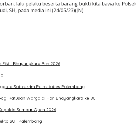
korban, lalu pelaku beserta barang bukti kita bawa ke Pol
, SH, pada media ini (24/05/23)(JN)
n Fiktif Bhayangkara Run 2026
ap
nggota Satreskrim Polrestabes Palembang
bagi Ratusan Warga di Hari Bhayangkara ke-80
g Kapolda Sumbar Open 2026
sekta SU I Palembang