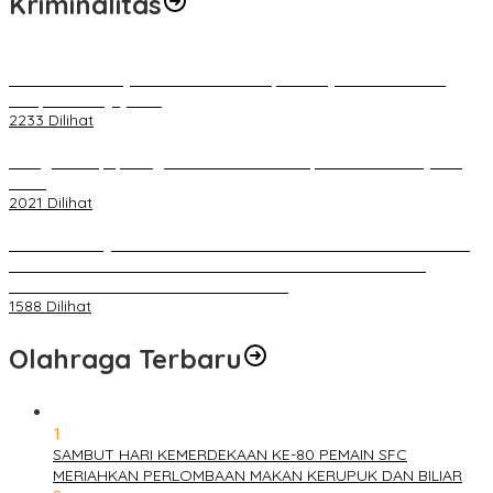
Kriminalitas
Terkait Kandasnya IRT ke Tanah Suci, Ini Penjelasan Pihat PT
Selapan Tour Jayanto
2233 Dilihat
Diduga Menipu, Warga Rusun Blok 34 Dilaporkan Korbannya ke
Polisi
2021 Dilihat
BELUM 1X24 JAM 2 PELAKU PEMBUNUHAN DIKOLAM RETENSI
BELAKANG DPRD KOTA PALEMBANG TELAH DIRINGKUS
ANGGOTA POLSEK SU 1 PALEMBANG.
1588 Dilihat
Olahraga Terbaru
1
SAMBUT HARI KEMERDEKAAN KE-80 PEMAIN SFC
MERIAHKAN PERLOMBAAN MAKAN KERUPUK DAN BILIAR