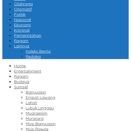
Olahraga
Otomatif
Politik
Nasional
Ekonomi
Kriminal
Pemerintahan
Ragam
Lainnya
Indeks Berita
Redaksi
Home
Entertainment
Ragam
Budaya
Sumsel
Banyuasin
Empat Lawang
Lahat
Lubuk Linggau
Muaraenim
Muratara
Musi Banyuasin
Musi Rawas