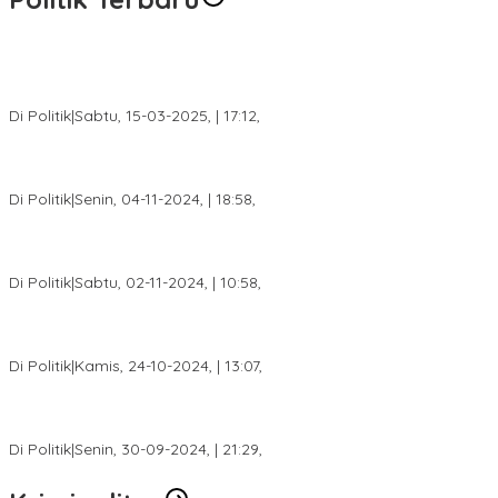
DPW PAN Sumsel Segera Laksanakan Musyawarah Wilayah
2025
Di Politik
|
Sabtu, 15-03-2025, | 17:12,
Anggota Koalisi Ojol Palembang Menggelar Deklarasi Pilkada
Damai 2024
Di Politik
|
Senin, 04-11-2024, | 18:58,
Tim Relawan SBB Prabumulih Dikukuhkan Calon Gubernur
Sumsel H. Mawardi Yahya
Di Politik
|
Sabtu, 02-11-2024, | 10:58,
Calon Bupati Dua Periode Joncik Muhammad: Kemenangan
Besar Matahati di Empat Lawang Capai 70 Persen
Di Politik
|
Kamis, 24-10-2024, | 13:07,
Fokus Infrastruktur dan Pelayanan Publik, Feby Anggi Siap
Berjuang di DPRD Palembang
Di Politik
|
Senin, 30-09-2024, | 21:29,