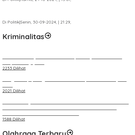
Fokus Infrastruktur dan Pelayanan Publik, Feby Anggi Siap
Berjuang di DPRD Palembang
Di Politik
|
Senin, 30-09-2024, | 21:29,
Kriminalitas
Terkait Kandasnya IRT ke Tanah Suci, Ini Penjelasan Pihat PT
Selapan Tour Jayanto
2233 Dilihat
Diduga Menipu, Warga Rusun Blok 34 Dilaporkan Korbannya ke
Polisi
2021 Dilihat
BELUM 1X24 JAM 2 PELAKU PEMBUNUHAN DIKOLAM RETENSI
BELAKANG DPRD KOTA PALEMBANG TELAH DIRINGKUS
ANGGOTA POLSEK SU 1 PALEMBANG.
1588 Dilihat
Olahraga Terbaru