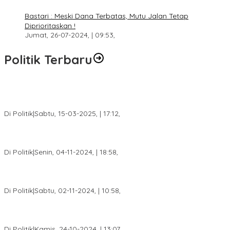
Bastari : Meski Dana Terbatas, Mutu Jalan Tetap
Diprioritaskan !
Jumat, 26-07-2024, | 09:53,
Politik Terbaru
DPW PAN Sumsel Segera Laksanakan Musyawarah Wilayah
2025
Di Politik
|
Sabtu, 15-03-2025, | 17:12,
Anggota Koalisi Ojol Palembang Menggelar Deklarasi Pilkada
Damai 2024
Di Politik
|
Senin, 04-11-2024, | 18:58,
Tim Relawan SBB Prabumulih Dikukuhkan Calon Gubernur
Sumsel H. Mawardi Yahya
Di Politik
|
Sabtu, 02-11-2024, | 10:58,
Calon Bupati Dua Periode Joncik Muhammad: Kemenangan
Besar Matahati di Empat Lawang Capai 70 Persen
Di Politik
|
Kamis, 24-10-2024, | 13:07,