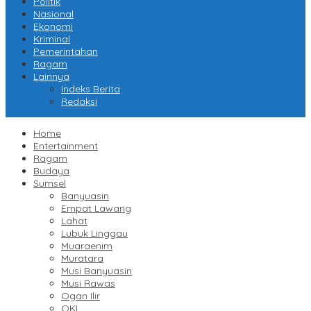
Politik
Nasional
Ekonomi
Kriminal
Pemerintahan
Ragam
Lainnya
Indeks Berita
Redaksi
Home
Entertainment
Ragam
Budaya
Sumsel
Banyuasin
Empat Lawang
Lahat
Lubuk Linggau
Muaraenim
Muratara
Musi Banyuasin
Musi Rawas
Ogan Ilir
OKI