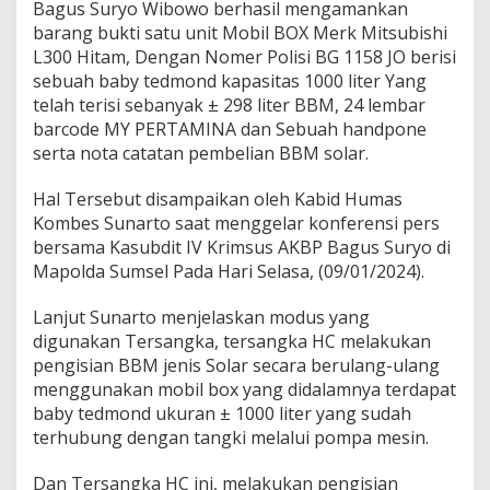
Bagus Suryo Wibowo berhasil mengamankan
P
B
barang bukti satu unit Mobil BOX Merk Mitsubishi
U
L300 Hitam, Dengan Nomer Polisi BG 1158 JO berisi
D
sebuah baby tedmond kapasitas 1000 liter Yang
i
telah terisi sebanyak ± 298 liter BBM, 24 lembar
a
m
barcode MY PERTAMINA dan Sebuah handpone
a
serta nota catatan pembelian BBM solar.
n
k
Hal Tersebut disampaikan oleh Kabid Humas
a
Kombes Sunarto saat menggelar konferensi pers
n
D
bersama Kasubdit IV Krimsus AKBP Bagus Suryo di
i
Mapolda Sumsel Pada Hari Selasa, (09/01/2024).
t
k
Lanjut Sunarto menjelaskan modus yang
r
digunakan Tersangka, tersangka HC melakukan
i
m
pengisian BBM jenis Solar secara berulang-ulang
s
menggunakan mobil box yang didalamnya terdapat
u
baby tedmond ukuran ± 1000 liter yang sudah
s
terhubung dengan tangki melalui pompa mesin.
P
o
l
Dan Tersangka HC ini, melakukan pengisian