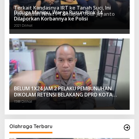
Terkait Kandasnya IRT ke Tanah Suci, Ini
Diduga Menipu, Warga Rusun Blok 34
Penjelasan Pihat PT Selapan Tour Jayanto
Dilaporkan Korbannya ke Polisi
2233 Dilihat
2021 Dilihat
BELUM 1X24 JAM 2 PELAKU PEMBUNUHAN
DIKOLAM RETENSI BELAKANG DPRD KOTA
PALEMBANG TELAH DIRINGKUS ANGGOTA
1588 Dilihat
POLSEK SU 1 PALEMBANG.
Olahraga Terbaru