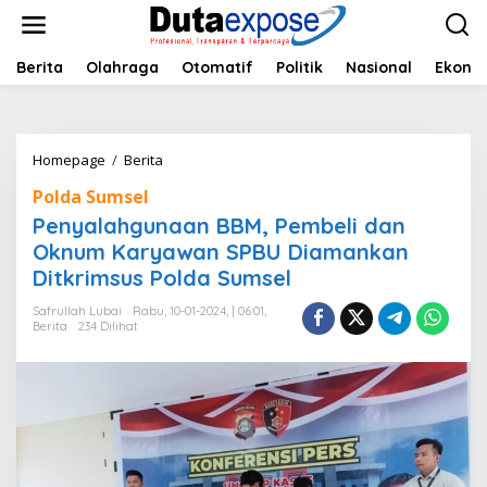
L
e
w
a
Berita
Olahraga
Otomatif
Politik
Nasional
Ekono
t
i
k
e
Homepage
/
Berita
P
k
e
o
Polda Sumsel
n
n
y
Penyalahgunaan BBM, Pembeli dan
t
a
e
Oknum Karyawan SPBU Diamankan
l
n
Ditkrimsus Polda Sumsel
a
h
Safrullah Lubai
Rabu, 10-01-2024, | 06:01,
g
Berita
234 Dilihat
u
n
a
a
n
B
B
M