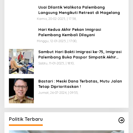
Usai Dilantik Walikota Palembang
Langsung Mengikuti Retreat di Magelang
Kamis, 20-02-2025, | 17:58,
Hari Kedua Akhir Pekan Imigrasi
Palembang Kembali Dilayani
Minggu, 12-01-2025, | 17:00,
Sambut Hari Bakti Imigrasi ke-75, Imigrasi
Palembang Buka Paspor Simpatik Akhir
Pekan
Sabtu, 11-01-2025, | 18:10,
Bastari : Meski Dana Terbatas, Mutu Jalan
Tetap Diprioritaskan !
Jumat, 26-07-2024, | 09:53,
Politik Terbaru