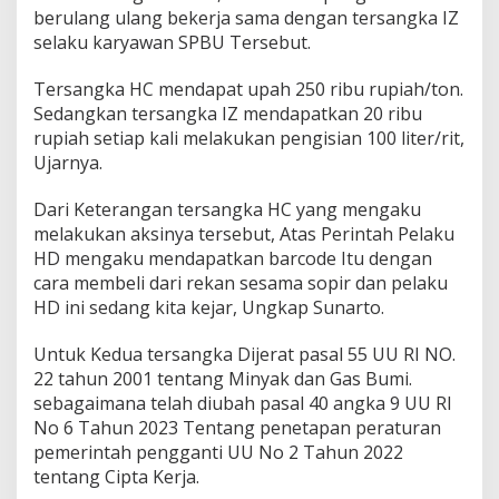
d
berulang ulang bekerja sama dengan tersangka IZ
a
selaku karyawan SPBU Tersebut.
S
u
Tersangka HC mendapat upah 250 ribu rupiah/ton.
m
s
Sedangkan tersangka IZ mendapatkan 20 ribu
e
rupiah setiap kali melakukan pengisian 100 liter/rit,
l
Ujarnya.
Dari Keterangan tersangka HC yang mengaku
melakukan aksinya tersebut, Atas Perintah Pelaku
HD mengaku mendapatkan barcode Itu dengan
cara membeli dari rekan sesama sopir dan pelaku
HD ini sedang kita kejar, Ungkap Sunarto.
Untuk Kedua tersangka Dijerat pasal 55 UU RI NO.
22 tahun 2001 tentang Minyak dan Gas Bumi.
sebagaimana telah diubah pasal 40 angka 9 UU RI
No 6 Tahun 2023 Tentang penetapan peraturan
pemerintah pengganti UU No 2 Tahun 2022
tentang Cipta Kerja.