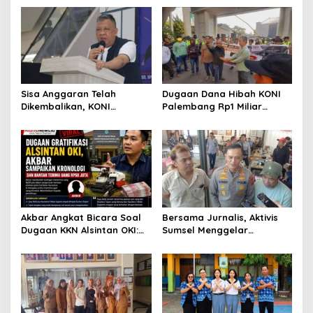
Sisa Anggaran Telah
Dugaan Dana Hibah KONI
Dikembalikan, KONI
Palembang Rp1 Miliar
Palembang Jawab
Belum Jelas, LSM GRANSI
Tuntutan LSM GRANSI
Datangi Kejari Tuntut
Pemeriksaan Menyeluruh
Akbar Angkat Bicara Soal
Bersama Jurnalis, Aktivis
Dugaan KKN Alsintan OKI:
Sumsel Menggelar
“Saya Minta Uang
Silaturahmi Dengan
Dikembalikan kepada
Kapolrestabes Palembang
Pemiliknya”