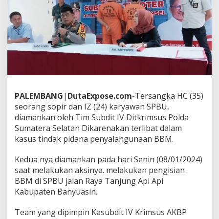
,
P
e
m
b
e
l
i
d
a
n
PALEMBANG
|
DutaExpose.com-
Tersangka HC (35)
O
seorang sopir dan IZ (24) karyawan SPBU,
k
diamankan oleh Tim Subdit IV Ditkrimsus Polda
n
u
Sumatera Selatan Dikarenakan terlibat dalam
m
kasus tindak pidana penyalahgunaan BBM.
K
a
Kedua nya diamankan pada hari Senin (08/01/2024)
r
saat melakukan aksinya. melakukan pengisian
y
a
BBM di SPBU jalan Raya Tanjung Api Api
w
Kabupaten Banyuasin.
a
n
Team yang dipimpin Kasubdit IV Krimsus AKBP
S