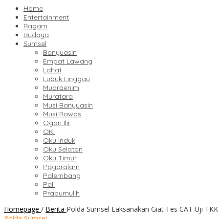
Home
Entertainment
Ragam
Budaya
Sumsel
Banyuasin
Empat Lawang
Lahat
Lubuk Linggau
Muaraenim
Muratara
Musi Banyuasin
Musi Rawas
Ogan Ilir
OKI
Oku Induk
Oku Selatan
Oku Timur
Pagaralam
Palembang
Pali
Prabumulih
Homepage
/
Berita
Polda Sumsel Laksanakan Giat Tes CAT Uji TKK
Polda Sumsel