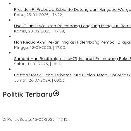
Presiden RI Prabowo Subianto Datang dan Menyapa Warga
Rabu, 23-04-2025, | 16:22,
Usai Dilantik Walikota Palembang Langsung Mengikuti Retr
Kamis, 20-02-2025, | 17:58,
Hari Kedua Akhir Pekan Imigrasi Palembang Kembali Dilayan
Minggu, 12-01-2025, | 17:00,
Sambut Hari Bakti Imigrasi ke-75, Imigrasi Palembang Buka 
Sabtu, 11-01-2025, | 18:10,
Bastari : Meski Dana Terbatas, Mutu Jalan Tetap Diprioritask
Jumat, 26-07-2024, | 09:53,
Politik Terbaru
DPW PAN Sumsel Segera Laksanakan Musyawarah Wilayah 2025
Di Politik
|
Sabtu, 15-03-2025, | 17:12,
Anggota Koalisi Ojol Palembang Menggelar Deklarasi Pilkada Da