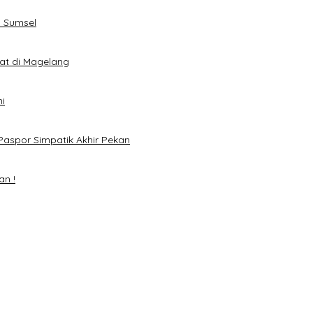
 Sumsel
eat di Magelang
i
Paspor Simpatik Akhir Pekan
an !
mai 2024