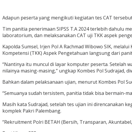
Adapun peserta yang mengikuti kegiatan tes CAT tersebut s
Tim panitia penerimaan SIPSS T.A 2024 terlebih dahulu 
laboratorium, dan melaksanakan CAT uji TKK aspek peng
Kapolda Sumsel, Irjen Pol A Rachmad Wibowo SIK, melalu
Kompetensi (TKK) Aspek Pengetahuan langsung dari panit
“Nantinya itu muncul di layar komputer peserta. Setelah 
nilainya masing-masing,” ungkap Kombes Pol Sudrajad, di
Bahkan dalam pelaksanaan ujian, menurut Kombes Pol Sudra
“Semuanya sudah tersistem, panitia tidak bisa bermain-m
Masih kata Sudrajad, setelah tes ujian ini direncanakan k
komplek Pakri Palembang.
“Rekruitment Polri BETAH (Bersih, Transparan, Akuntabel, 