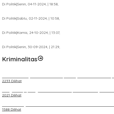
Di Politik
|
Senin, 04-11-2024, | 18:58,
Tim Relawan SBB Prabumulih Dikukuhkan Calon Gubernur Sumsel 
Di Politik
|
Sabtu, 02-11-2024, | 10:58,
Calon Bupati Dua Periode Joncik Muhammad: Kemenangan Besar 
Di Politik
|
Kamis, 24-10-2024, | 13:07,
Fokus Infrastruktur dan Pelayanan Publik, Feby Anggi Siap Berj
Di Politik
|
Senin, 30-09-2024, | 21:29,
Kriminalitas
Terkait Kandasnya IRT ke Tanah Suci, Ini Penjelasan Pihat PT Selap
2233 Dilihat
Diduga Menipu, Warga Rusun Blok 34 Dilaporkan Korbannya ke Poli
2021 Dilihat
BELUM 1X24 JAM 2 PELAKU PEMBUNUHAN DIKOLAM RETENSI B
1588 Dilihat