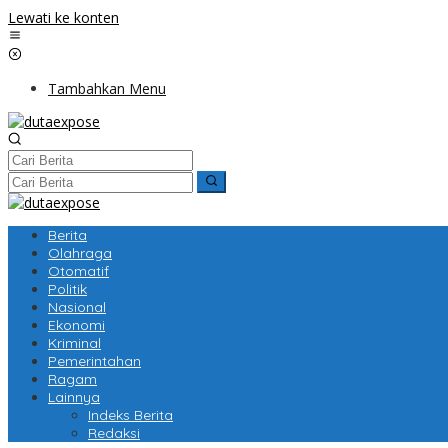
Lewati ke konten
Tambahkan Menu
Berita
Olahraga
Otomatif
Politik
Nasional
Ekonomi
Kriminal
Pemerintahan
Ragam
Lainnya
Indeks Berita
Redaksi