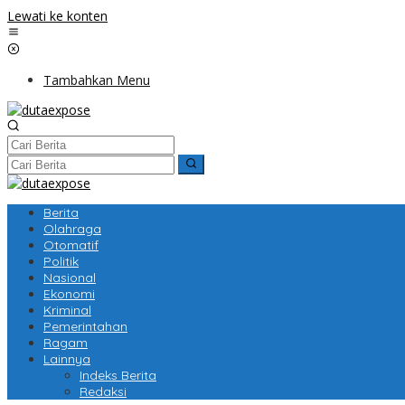
Lewati ke konten
Tambahkan Menu
Berita
Olahraga
Otomatif
Politik
Nasional
Ekonomi
Kriminal
Pemerintahan
Ragam
Lainnya
Indeks Berita
Redaksi