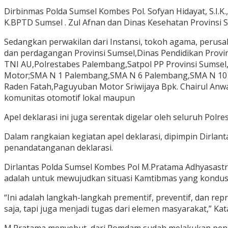
Dirbinmas Polda Sumsel Kombes Pol. Sofyan Hidayat, S.I.K
K.BPTD Sumsel . Zul Afnan dan Dinas Kesehatan Provinsi Su
Sedangkan perwakilan dari Instansi, tokoh agama, perus
dan perdagangan Provinsi Sumsel,Dinas Pendidikan Prov
TNI AU,Polrestabes Palembang,Satpol PP Provinsi Sumsel
Motor;SMA N 1 Palembang,SMA N 6 Palembang,SMA N 10 
Raden Fatah,Paguyuban Motor Sriwijaya Bpk. Chairul Anwa
komunitas otomotif lokal maupun
Apel deklarasi ini juga serentak digelar oleh seluruh Polr
Dalam rangkaian kegiatan apel deklarasi, dipimpin Dirla
penandatanganan deklarasi.
Dirlantas Polda Sumsel Kombes Pol M.Pratama Adhyasastra
adalah untuk mewujudkan situasi Kamtibmas yang kondusi
“Ini adalah langkah-langkah prementif, preventif, dan rep
saja, tapi juga menjadi tugas dari elemen masyarakat,” Ka