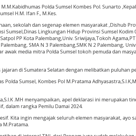
., M.M.Kabidhumas Polda Sumsel Kombes Pol. Sunarto ,Kepala
msel H.M. Ifan F., M.Kes.
ahaan, sekolah dan segenap elemen masyarakat ,Dishub Pro
insi Sumsel,Dinas Lingkungan Hidup Provinsi Sumsel Kodi
,Satpol PP Kota Palembang,Univ. Sriwijaya,Tokoh Agama,PT
Palembang, SMA N 3 Palembang,SMK N 2 Palembang, Univ.
r awak media mitra Polda Sumsel tokoh pemuda dan masyara
es jajaran di Sumatera Selatan dengan melibatkan puluhan pe
ntas Polda Sumsel, Kombes Pol M.Pratama Adhyasastra,S.I.K
,S.I.K .MH menyampaikan, apel deklarasi ini merupakan tin
f, dalam rangka Pemilu Damai 2024.
resif. Kita ingin mengajak seluruh elemen masyarakat, ayo 
ta M.Pratama.