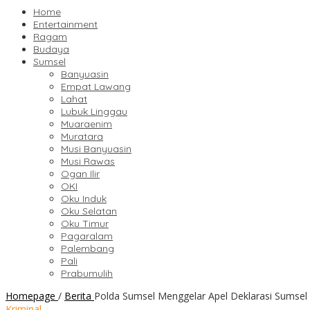
Home
Entertainment
Ragam
Budaya
Sumsel
Banyuasin
Empat Lawang
Lahat
Lubuk Linggau
Muaraenim
Muratara
Musi Banyuasin
Musi Rawas
Ogan Ilir
OKI
Oku Induk
Oku Selatan
Oku Timur
Pagaralam
Palembang
Pali
Prabumulih
Homepage
/
Berita
Polda Sumsel Menggelar Apel Deklarasi Sumsel
Kriminal