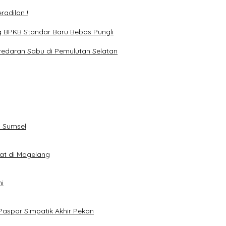
adilan !
g BPKB Standar Baru Bebas Pungli
redaran Sabu di Pemulutan Selatan
 Sumsel
eat di Magelang
i
Paspor Simpatik Akhir Pekan