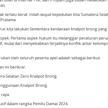
ban di internal TNI, dari Propam juga sudah melakukan pen
an.
ak terlalu berat. Inilah wujud kepedulian kita Sumatera Sel
M.Pratama
erus kita lakukan Sementara kendaraan knalpot brong yang 
 aspek. Pertama aspek hukum itu melanggar peraturan peru
f, mulai dari menyebabkan terjadinya konflik antar kelom
rukan oleh seluruh peserta apel adalah sebagai berikut:
 ini berikrar.
a Selatan Zero Knalpot Brong.
penggunaan Knalpot Brong.
 raya.
if dalam rangka Pemilu Damai 2024.