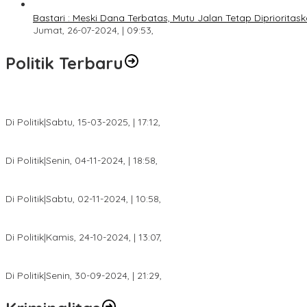
Bastari : Meski Dana Terbatas, Mutu Jalan Tetap Diprioritask
Jumat, 26-07-2024, | 09:53,
Politik Terbaru
DPW PAN Sumsel Segera Laksanakan Musyawarah Wilayah 2025
Di Politik
|
Sabtu, 15-03-2025, | 17:12,
Anggota Koalisi Ojol Palembang Menggelar Deklarasi Pilkada Da
Di Politik
|
Senin, 04-11-2024, | 18:58,
Tim Relawan SBB Prabumulih Dikukuhkan Calon Gubernur Sumsel 
Di Politik
|
Sabtu, 02-11-2024, | 10:58,
Calon Bupati Dua Periode Joncik Muhammad: Kemenangan Besar 
Di Politik
|
Kamis, 24-10-2024, | 13:07,
Fokus Infrastruktur dan Pelayanan Publik, Feby Anggi Siap Berj
Di Politik
|
Senin, 30-09-2024, | 21:29,