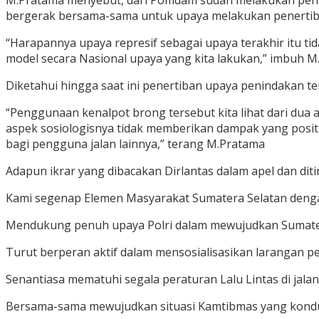
M.Pratama menyebut, dari Pomdam sudah melakukan penerti
bergerak bersama-sama untuk upaya melakukan penertib
“Harapannya upaya represif sebagai upaya terakhir itu tid
model secara Nasional upaya yang kita lakukan,” imbuh 
Diketahui hingga saat ini penertiban upaya penindakan t
“Penggunaan kenalpot brong tersebut kita lihat dari dua
aspek sosiologisnya tidak memberikan dampak yang positi
bagi pengguna jalan lainnya,” terang M.Pratama
Adapun ikrar yang dibacakan Dirlantas dalam apel dan diti
Kami segenap Elemen Masyarakat Sumatera Selatan dengan
Mendukung penuh upaya Polri dalam mewujudkan Sumater
Turut berperan aktif dalam mensosialisasikan larangan 
Senantiasa mematuhi segala peraturan Lalu Lintas di jalan
Bersama-sama mewujudkan situasi Kamtibmas yang kondus