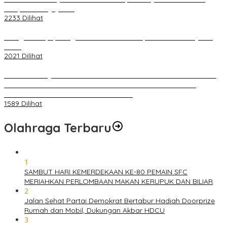
Selapan Tour Jayanto
2233 Dilihat
Diduga Menipu, Warga Rusun Blok 34 Dilaporkan Korbannya ke
Polisi
2021 Dilihat
BELUM 1X24 JAM 2 PELAKU PEMBUNUHAN DIKOLAM RETENSI
BELAKANG DPRD KOTA PALEMBANG TELAH DIRINGKUS
ANGGOTA POLSEK SU 1 PALEMBANG.
1589 Dilihat
Olahraga Terbaru
1
SAMBUT HARI KEMERDEKAAN KE-80 PEMAIN SFC
MERIAHKAN PERLOMBAAN MAKAN KERUPUK DAN BILIAR
2
Jalan Sehat Partai Demokrat Bertabur Hadiah Doorprize
Rumah dan Mobil, Dukungan Akbar HDCU
3