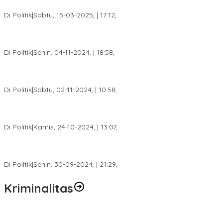
2025
Di Politik
|
Sabtu, 15-03-2025, | 17:12,
Anggota Koalisi Ojol Palembang Menggelar Deklarasi Pilkada
Damai 2024
Di Politik
|
Senin, 04-11-2024, | 18:58,
Tim Relawan SBB Prabumulih Dikukuhkan Calon Gubernur
Sumsel H. Mawardi Yahya
Di Politik
|
Sabtu, 02-11-2024, | 10:58,
Calon Bupati Dua Periode Joncik Muhammad: Kemenangan
Besar Matahati di Empat Lawang Capai 70 Persen
Di Politik
|
Kamis, 24-10-2024, | 13:07,
Fokus Infrastruktur dan Pelayanan Publik, Feby Anggi Siap
Berjuang di DPRD Palembang
Di Politik
|
Senin, 30-09-2024, | 21:29,
Kriminalitas
Terkait Kandasnya IRT ke Tanah Suci, Ini Penjelasan Pihat PT