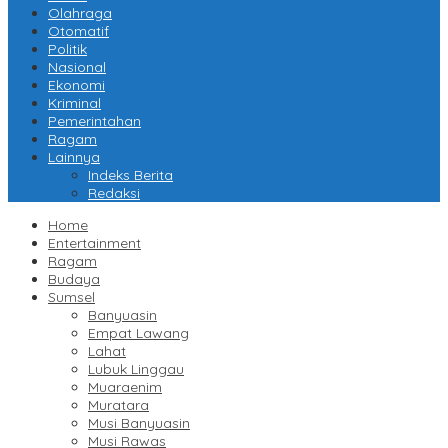
Olahraga
Otomatif
Politik
Nasional
Ekonomi
Kriminal
Pemerintahan
Ragam
Lainnya
Indeks Berita
Redaksi
Home
Entertainment
Ragam
Budaya
Sumsel
Banyuasin
Empat Lawang
Lahat
Lubuk Linggau
Muaraenim
Muratara
Musi Banyuasin
Musi Rawas