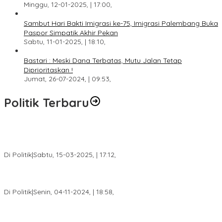
Minggu, 12-01-2025, | 17:00,
Sambut Hari Bakti Imigrasi ke-75, Imigrasi Palembang Buka
Paspor Simpatik Akhir Pekan
Sabtu, 11-01-2025, | 18:10,
Bastari : Meski Dana Terbatas, Mutu Jalan Tetap
Diprioritaskan !
Jumat, 26-07-2024, | 09:53,
Politik Terbaru
DPW PAN Sumsel Segera Laksanakan Musyawarah Wilayah
2025
Di Politik
|
Sabtu, 15-03-2025, | 17:12,
Anggota Koalisi Ojol Palembang Menggelar Deklarasi Pilkada
Damai 2024
Di Politik
|
Senin, 04-11-2024, | 18:58,
Tim Relawan SBB Prabumulih Dikukuhkan Calon Gubernur
Sumsel H. Mawardi Yahya