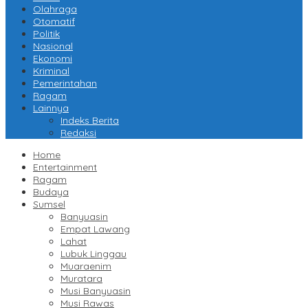
Olahraga
Otomatif
Politik
Nasional
Ekonomi
Kriminal
Pemerintahan
Ragam
Lainnya
Indeks Berita
Redaksi
Home
Entertainment
Ragam
Budaya
Sumsel
Banyuasin
Empat Lawang
Lahat
Lubuk Linggau
Muaraenim
Muratara
Musi Banyuasin
Musi Rawas