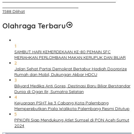
BELAKANG DPRD KOTA PALEMBANG TELAH DIRINGKUS
ANGGOTA POLSEK SU 1 PALEMBANG.
1588 Dilihat
Olahraga Terbaru
1
SAMBUT HARI KEMERDEKAAN KE-80 PEMAIN SFC
MERIAHKAN PERLOMBAAN MAKAN KERUPUK DAN BILIAR
2
Jalan Sehat Partai Demokrat Bertabur Hadiah Doorprize
Rumah dan Mobil, Dukungan Akbar HDCU
3
Biliyard Medika Anti Gores, Destinasi Baru Biliar Berstandar
Dunia di Ogan Ilir, Sumatra Selatan
4
Kejuaraan PSHT ke 3 Cabang Kota Palembang
Memperebutkan Piala Walikota Palembang Resmi Ditutup
5
PPKORI Siap Mendukung Atlet Sumsel di PON Aceh-Sumut
2024