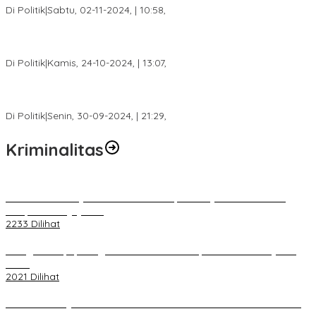
Di Politik
|
Sabtu, 02-11-2024, | 10:58,
Calon Bupati Dua Periode Joncik Muhammad: Kemenangan
Besar Matahati di Empat Lawang Capai 70 Persen
Di Politik
|
Kamis, 24-10-2024, | 13:07,
Fokus Infrastruktur dan Pelayanan Publik, Feby Anggi Siap
Berjuang di DPRD Palembang
Di Politik
|
Senin, 30-09-2024, | 21:29,
Kriminalitas
Terkait Kandasnya IRT ke Tanah Suci, Ini Penjelasan Pihat PT
Selapan Tour Jayanto
2233 Dilihat
Diduga Menipu, Warga Rusun Blok 34 Dilaporkan Korbannya ke
Polisi
2021 Dilihat
BELUM 1X24 JAM 2 PELAKU PEMBUNUHAN DIKOLAM RETENSI