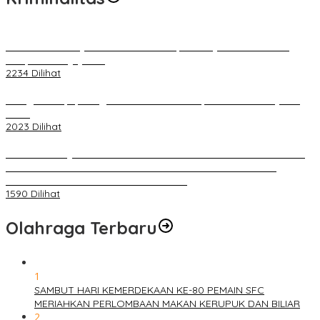
Terkait Kandasnya IRT ke Tanah Suci, Ini Penjelasan Pihat PT
Selapan Tour Jayanto
2234 Dilihat
Diduga Menipu, Warga Rusun Blok 34 Dilaporkan Korbannya ke
Polisi
2023 Dilihat
BELUM 1X24 JAM 2 PELAKU PEMBUNUHAN DIKOLAM RETENSI
BELAKANG DPRD KOTA PALEMBANG TELAH DIRINGKUS
ANGGOTA POLSEK SU 1 PALEMBANG.
1590 Dilihat
Olahraga Terbaru
1
SAMBUT HARI KEMERDEKAAN KE-80 PEMAIN SFC
MERIAHKAN PERLOMBAAN MAKAN KERUPUK DAN BILIAR
2