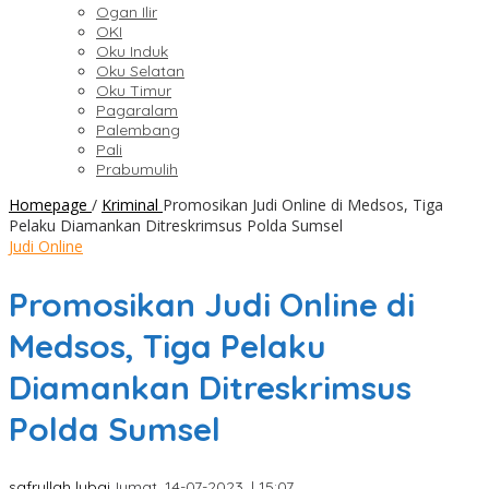
Ogan Ilir
OKI
Oku Induk
Oku Selatan
Oku Timur
Pagaralam
Palembang
Pali
Prabumulih
Homepage
/
Kriminal
Promosikan Judi Online di Medsos, Tiga
Pelaku Diamankan Ditreskrimsus Polda Sumsel
Judi Online
Promosikan Judi Online di
Medsos, Tiga Pelaku
Diamankan Ditreskrimsus
Polda Sumsel
safrullah lubai
Jumat, 14-07-2023, | 15:07,