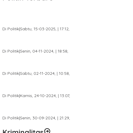
DPW PAN Sumsel Segera Laksanakan Musyawarah Wilayah
2025
Di Politik
|
Sabtu, 15-03-2025, | 17:12,
Anggota Koalisi Ojol Palembang Menggelar Deklarasi Pilkada
Damai 2024
Di Politik
|
Senin, 04-11-2024, | 18:58,
Tim Relawan SBB Prabumulih Dikukuhkan Calon Gubernur
Sumsel H. Mawardi Yahya
Di Politik
|
Sabtu, 02-11-2024, | 10:58,
Calon Bupati Dua Periode Joncik Muhammad: Kemenangan
Besar Matahati di Empat Lawang Capai 70 Persen
Di Politik
|
Kamis, 24-10-2024, | 13:07,
Fokus Infrastruktur dan Pelayanan Publik, Feby Anggi Siap
Berjuang di DPRD Palembang
Di Politik
|
Senin, 30-09-2024, | 21:29,
Kriminalitas