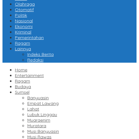
Olahraga
Otomatif
Politik
Nasional
Ekonomi
Kriminal
Pemerintahan
Ragam
Lainnya
Indeks Berita
Redaksi
Home
Entertainment
Ragam
Budaya
Sumsel
Banyuasin
Empat Lawang
Lahat
Lubuk Linggau
Muaraenim
Muratara
Musi Banyuasin
Musi Rawas