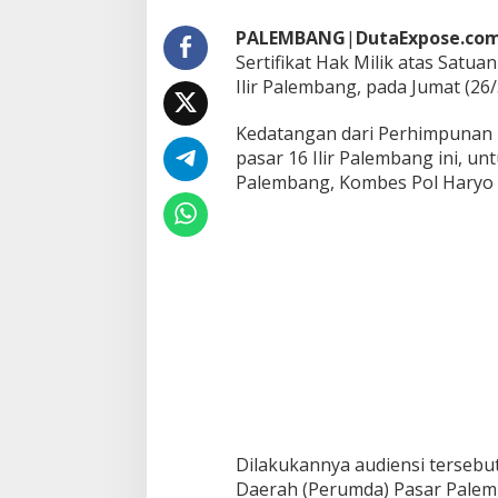
u
d
PALEMBANG
|
DutaExpose.co
i
Sertifikat Hak Milik atas Satu
e
Ilir Palembang, pada Jumat (26
n
s
i
Kedatangan dari Perhimpunan 
D
pasar 16 Ilir Palembang ini, u
e
Palembang, Kombes Pol Haryo 
n
g
a
n
K
a
p
o
l
r
e
s
t
a
Dilakukannya audiensi tersebu
b
e
Daerah (Perumda) Pasar Pale