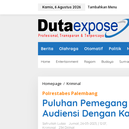
L
Tambahkan Menu
e
Kamis, 6 Agustus 2026
w
a
t
i
k
e
k
Berita
Olahraga
Otomatif
Politik
o
n
t
Home
Entertainment
Ragam
Budaya
Sumse
e
n
Homepage
/
Kriminal
P
u
Polrestabes Palembang
l
u
Puluhan Pemegang S
h
a
Audiensi Dengan K
n
P
Safrullah Lubai
Jumat, 26-05-2023, | 12:07,
e
Kriminal
234 Dilihat