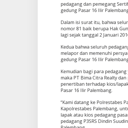
s
pedagang dan pemegang Sertifi
P
gedung Pasar 16 Ilir Palembang
a
l
Dalam isi surat itu, bahwa selu
e
m
nomor 81 baik berupa Hak Gun
b
lagi sejak tanggal 2 Januari 201
a
n
Kedua bahwa seluruh pedagan
g
melapor dan memenuhi persyara
gedung Pasar 16 Ilir Palemban
Kemudian bagi para pedagang 
maka PT Bima Citra Realty dan
penertiban terhadap kios/lapa
Pasar 16 Ilir Palembang.
“Kami datang ke Polrestabes 
Kapolrestabes Palembang, untu
lapak atau kios pedagang pasa
pedagang P3SRS Dindin Suudin 
Palembang.