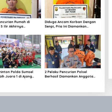
encurian Rumah di
Diduga Ancam Korban Dengan
 Ilir Akhirnya
Senpi, Pria Ini Diamankan
ap
Anggota Satreskrim Polrestabes
Palembang
inton Polda Sumsel
2 Pelaku Pencurian Polsel
ih Juara 1 di Ajang
Berhasil Diamankan Anggota
 Sumbar Open 2026
Polsekta SU I Palembang