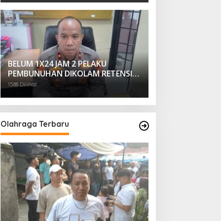
BELUM 1X24 JAM 2 PELAKU
PEMBUNUHAN DIKOLAM RETENSI
BELAKANG DPRD KOTA
1588 Dilihat
PALEMBANG TELAH DIRINGKUS
ANGGOTA POLSEK SU 1
PALEMBANG.
Olahraga Terbaru