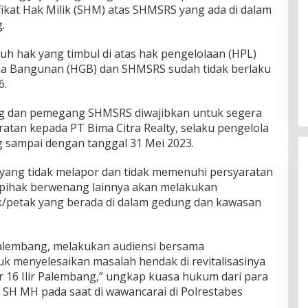
kat Hak Milik (SHM) atas SHMSRS yang ada di dalam
.
ruh hak yang timbul di atas hak pengelolaan (HPL)
DPW PAN Sumsel Segera
a Bangunan (HGB) dan SHMSRS sudah tidak berlaku
Laksanakan Musyawarah Wilayah
6.
2025
Di Politik
|
Sabtu, 15-03-2025, | 17:12,
g dan pemegang SHMSRS diwajibkan untuk segera
tan kepada PT Bima Citra Realty, selaku pengelola
g sampai dengan tanggal 31 Mei 2023.
yang tidak melapor dan tidak memenuhi persyaratan
 pihak berwenang lainnya akan melakukan
k/petak yang berada di dalam gedung dan kawasan
Palembang, melakukan audiensi bersama
k menyelesaikan masalah hendak di revitalisasinya
r 16 Ilir Palembang,” ungkap kuasa hukum dari para
SH MH pada saat di wawancarai di Polrestabes