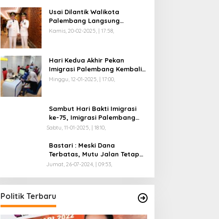
Usai Dilantik Walikota
Palembang Langsung
Mengikuti Retreat di
Kamis, 20-02-2025, | 17:58,
Magelang
Hari Kedua Akhir Pekan
Imigrasi Palembang Kembali
Dilayani
Minggu, 12-01-2025, | 17:00,
Sambut Hari Bakti Imigrasi
ke-75, Imigrasi Palembang
Buka Paspor Simpatik Akhir
Sabtu, 11-01-2025, | 18:10,
Pekan
Bastari : Meski Dana
Terbatas, Mutu Jalan Tetap
Diprioritaskan !
Jumat, 26-07-2024, | 09:53,
Politik Terbaru