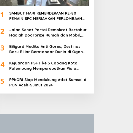
1
SAMBUT HARI KEMERDEKAAN KE-80
PEMAIN SFC MERIAHKAN PERLOMBAAN
MAKAN KERUPUK DAN BILIAR
2
Jalan Sehat Partai Demokrat Bertabur
Hadiah Doorprize Rumah dan Mobil,
Dukungan Akbar HDCU
3
Biliyard Medika Anti Gores, Destinasi
Baru Biliar Berstandar Dunia di Ogan
Ilir, Sumatra Selatan
4
Kejuaraan PSHT ke 3 Cabang Kota
Palembang Memperebutkan Piala
Walikota Palembang Resmi Ditutup
5
PPKORI Siap Mendukung Atlet Sumsel di
PON Aceh-Sumut 2024