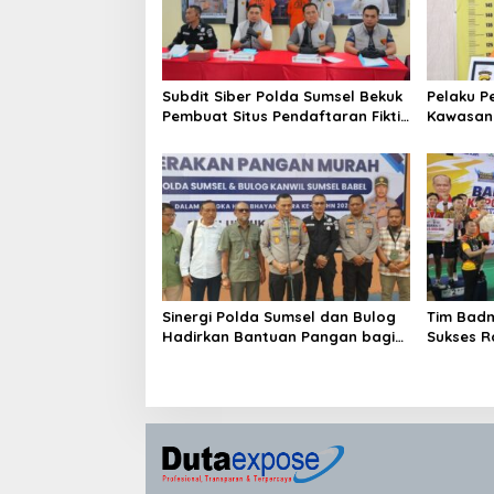
Subdit Siber Polda Sumsel Bekuk
Pelaku P
Pembuat Situs Pendaftaran Fiktif
Kawasan 5
Bhayangkara Run 2026
Ditangk
Sinergi Polda Sumsel dan Bulog
Tim Badm
Hadirkan Bantuan Pangan bagi
Sukses Ra
Ratusan Warga di Hari
Kapolda
Bhayangkara ke-80