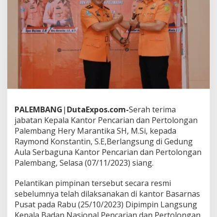
,
S
.
E
,
M
e
n
j
a
b
a
t
PALEMBANG
|
DutaExpos.com-
Serah terima
S
jabatan Kepala Kantor Pencarian dan Pertolongan
e
Palembang Hery Marantika SH, M.Si, kepada
b
Raymond Konstantin, S.E,Berlangsung di Gedung
a
g
Aula Serbaguna Kantor Pencarian dan Pertolongan
a
Palembang, Selasa (07/11/2023) siang.
i
K
Pelantikan pimpinan tersebut secara resmi
e
sebelumnya telah dilaksanakan di kantor Basarnas
p
a
Pusat pada Rabu (25/10/2023) Dipimpin Langsung
l
Kepala Badan Nasional Pencarian dan Pertolongan