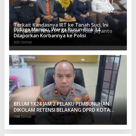
Terkait Kandasnya IRT ke Tanah Suci, Ini
Diduga Menipu, Warga Rusun Blok 34
Penjelasan Pihat PT Selapan Tour Jayanto
Dilaporkan Korbannya ke Polisi
2233 Dilihat
2021 Dilihat
BELUM 1X24 JAM 2 PELAKU PEMBUNUHAN
DIKOLAM RETENSI BELAKANG DPRD KOTA
PALEMBANG TELAH DIRINGKUS ANGGOTA
1588 Dilihat
POLSEK SU 1 PALEMBANG.