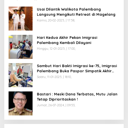
Usai Dilantik Walikota Palembang
Langsung Mengikuti Retreat di Magelang
Kamis, 20-02-2025, | 17:58,
Hari Kedua Akhir Pekan Imigrasi
Palembang Kembali Dilayani
Minggu, 12-01-2025, | 17:00,
Sambut Hari Bakti Imigrasi ke-75, Imigrasi
Palembang Buka Paspor Simpatik Akhir
Pekan
Sabtu, 11-01-2025, | 18:10,
Bastari : Meski Dana Terbatas, Mutu Jalan
Tetap Diprioritaskan !
Jumat, 26-07-2024, | 09:53,