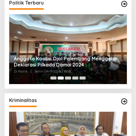
Politik Terbaru
Anggota Koalisi Ojol Palembang Menggelar
T
Deklarasi Pilkada Damai 2024
C
Di Politik
|
Senin, 04-11-2024, | 18:58,
Di 
Kriminalitas