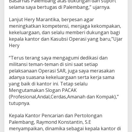
Basarnas Palembang atas dukungan dan suport
o
selama saya bertugas di Palembang,” ujarnya.
n
g
a
Lanjut Hery Marantika, berpesan agar
n
meningkatkan kompetensi, menjaga kekompakan,
P
kekeluargaan, dan selalu memberi dukungan bagi
a
kepala kantor dan Kasubsi Operasi yang baru,”Ujar
l
Hery
e
m
b
“Terus terang saya mengagumi dedikasi dan
a
militansi teman-teman di sini saat setiap
n
pelaksanaan Operasi SAR, juga saya merasakan
g
adanya suasana kekeluargaan serta kerja sama
yang baik di kantor ini. Tetap selalu
Mengutamakan Slogan PACAK
(Profesional,Andal,Cerdas,Amanah dan Kompak),”
tutupnya.
Kepala Kantor Pencarian dan Pertolongan
Palembang, Raymond Konstantin, S.E
menyampaikan, dinamika sebagai kepala kantor di