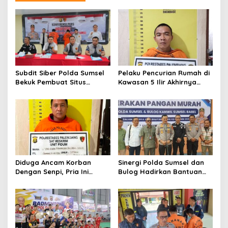
Subdit Siber Polda Sumsel
Pelaku Pencurian Rumah di
Bekuk Pembuat Situs
Kawasan 5 Ilir Akhirnya
Pendaftaran Fiktif
Ditangkap
Bhayangkara Run 2026
Diduga Ancam Korban
Sinergi Polda Sumsel dan
Dengan Senpi, Pria Ini
Bulog Hadirkan Bantuan
Diamankan Anggota
Pangan bagi Ratusan
Satreskrim Polrestabes
Warga di Hari
Palembang
Bhayangkara ke-80