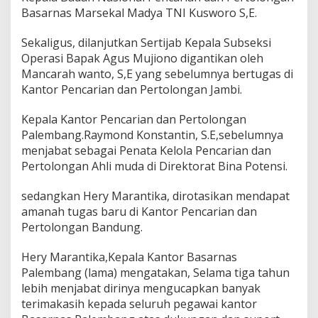
a
Basarnas Marsekal Madya TNI Kusworo S,E.
K
a
Sekaligus, dilanjutkan Sertijab Kepala Subseksi
n
t
Operasi Bapak Agus Mujiono digantikan oleh
o
Mancarah wanto, S,E yang sebelumnya bertugas di
r
Kantor Pencarian dan Pertolongan Jambi.
P
e
Kepala Kantor Pencarian dan Pertolongan
n
c
Palembang.Raymond Konstantin, S.E,sebelumnya
a
menjabat sebagai Penata Kelola Pencarian dan
r
Pertolongan Ahli muda di Direktorat Bina Potensi.
i
a
sedangkan Hery Marantika, dirotasikan mendapat
n
d
amanah tugas baru di Kantor Pencarian dan
a
Pertolongan Bandung.
n
P
Hery Marantika,Kepala Kantor Basarnas
e
Palembang (lama) mengatakan, Selama tiga tahun
r
t
lebih menjabat dirinya mengucapkan banyak
o
terimakasih kepada seluruh pegawai kantor
l