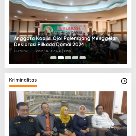
Anggota Koalisi Ojol Palembang Menggelar
T
Deklarasi Pilkada Damai 2024
C
Di Politik
|
Senin, 04-11-2024, | 18:58,
Di 
Kriminalitas