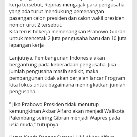
b
kerja tersebut, Repnas mengajak para pengusaha
r
yang ada turut mendukung pemenangan
a
pasangan calon presiden dan calon wakil presiden
n
nomor urut 2 tersebut.
P
i
Kita terus bekerja memenangkan Prabowo-Gibran
l
untuk mencetak 2 juta pengusaha baru dan 10 juta
p
lapangan kerja.
r
e
Lanjutnya, Pembangunan Indonesia akan
s
2
bergantung pada keberadaan pengusaha. Jika
0
jumlah pengusaha masih sedikit, maka
2
pembangunan tidak akan berjalan lancar.Program
4
kita fokus untuk bagaimana meningkatkan jumlah
pengusaha.
” Jika Prabowo Presiden tidak menutup
kemungkinan Akbar Alfaro akan menjadi Walikota
Palembang seiring Gibran menjadi Wapres pada
usia muda,” tutupnya.