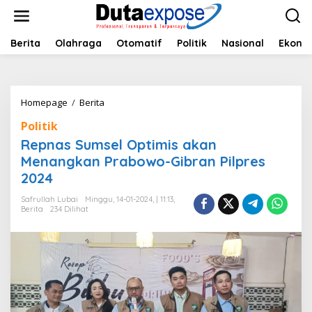
L
e
w
a
Berita
Olahraga
Otomatif
Politik
Nasional
Ekono
t
i
k
e
Homepage
/
Berita
R
k
e
o
Politik
p
n
n
Repnas Sumsel Optimis akan
t
a
e
Menangkan Prabowo-Gibran Pilpres
s
n
2024
S
u
Safrullah Lubai
Minggu, 14-01-2024, | 11:13,
m
Berita
234 Dilihat
s
e
l
O
p
t
i
m