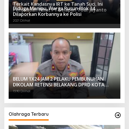
Terkait Kandasnya IRT ke Tanah Suci, Ini
Diduga Menipu, Warga Rusun Blok 34
Penjelasan Pihat PT Selapan Tour Jayanto
Dilaporkan Korbannya ke Polisi
2234 Dilihat
2021 Dilihat
BELUM 1X24 JAM 2 PELAKU PEMBUNUHAN
DIKOLAM RETENSI BELAKANG DPRD KOTA
PALEMBANG TELAH DIRINGKUS ANGGOTA
1590 Dilihat
POLSEK SU 1 PALEMBANG.
Olahraga Terbaru