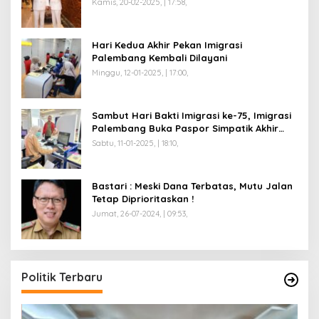
Kamis, 20-02-2025, | 17:58,
Hari Kedua Akhir Pekan Imigrasi
Palembang Kembali Dilayani
Minggu, 12-01-2025, | 17:00,
Sambut Hari Bakti Imigrasi ke-75, Imigrasi
Palembang Buka Paspor Simpatik Akhir
Pekan
Sabtu, 11-01-2025, | 18:10,
Bastari : Meski Dana Terbatas, Mutu Jalan
Tetap Diprioritaskan !
Jumat, 26-07-2024, | 09:53,
Politik Terbaru