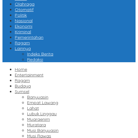
Olahraga
Otomatif
Politik
Nasional
Ekonomi
Kriminal
Pemerintahan
Ragam
Lainnya
Indeks Berita
Redaksi
Home
Entertainment
Ragam
Budaya
Sumsel
Banyuasin
Empat Lawang
Lahat
Lubuk Linggau
Muaraenim
Muratara
Musi Banyuasin
Musi Rawas