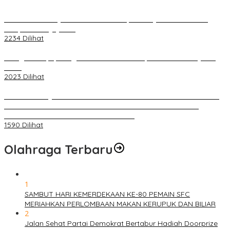
Terkait Kandasnya IRT ke Tanah Suci, Ini Penjelasan Pihat PT
Selapan Tour Jayanto
2234 Dilihat
Diduga Menipu, Warga Rusun Blok 34 Dilaporkan Korbannya ke
Polisi
2023 Dilihat
BELUM 1X24 JAM 2 PELAKU PEMBUNUHAN DIKOLAM RETENSI
BELAKANG DPRD KOTA PALEMBANG TELAH DIRINGKUS
ANGGOTA POLSEK SU 1 PALEMBANG.
1590 Dilihat
Olahraga Terbaru
1
SAMBUT HARI KEMERDEKAAN KE-80 PEMAIN SFC
MERIAHKAN PERLOMBAAN MAKAN KERUPUK DAN BILIAR
2
Jalan Sehat Partai Demokrat Bertabur Hadiah Doorprize