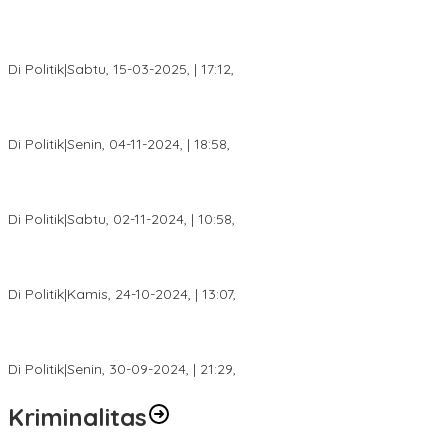
DPW PAN Sumsel Segera Laksanakan Musyawarah Wilayah
2025
Di Politik
|
Sabtu, 15-03-2025, | 17:12,
Anggota Koalisi Ojol Palembang Menggelar Deklarasi Pilkada
Damai 2024
Di Politik
|
Senin, 04-11-2024, | 18:58,
Tim Relawan SBB Prabumulih Dikukuhkan Calon Gubernur
Sumsel H. Mawardi Yahya
Di Politik
|
Sabtu, 02-11-2024, | 10:58,
Calon Bupati Dua Periode Joncik Muhammad: Kemenangan
Besar Matahati di Empat Lawang Capai 70 Persen
Di Politik
|
Kamis, 24-10-2024, | 13:07,
Fokus Infrastruktur dan Pelayanan Publik, Feby Anggi Siap
Berjuang di DPRD Palembang
Di Politik
|
Senin, 30-09-2024, | 21:29,
Kriminalitas