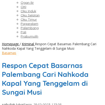
Ogan Ilir
OKI
Oku Induk
Oku Selatan
Oku Timur
Pagaralam
Palembang
Pali
Prabumulih
Homepage
/
Kriminal
Respon Cepat Basarnas Palembang Cari
Nahkoda Kapal Yang Tenggelam di Sungai Musi
Basarnas
Respon Cepat Basarnas
Palembang Cari Nahkoda
Kapal Yang Tenggelam di
Sungai Musi
safrullah lubai
Senin, 25-12-2023, | 13:05,