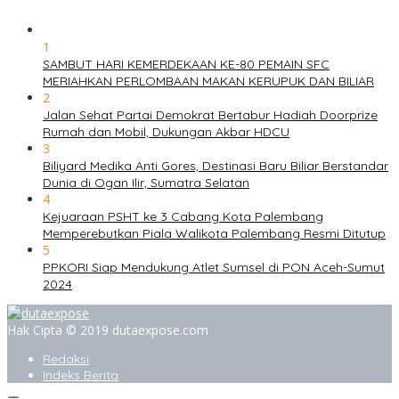
1
SAMBUT HARI KEMERDEKAAN KE-80 PEMAIN SFC
MERIAHKAN PERLOMBAAN MAKAN KERUPUK DAN BILIAR
2
Jalan Sehat Partai Demokrat Bertabur Hadiah Doorprize
Rumah dan Mobil, Dukungan Akbar HDCU
3
Biliyard Medika Anti Gores, Destinasi Baru Biliar Berstandar
Dunia di Ogan Ilir, Sumatra Selatan
4
Kejuaraan PSHT ke 3 Cabang Kota Palembang
Memperebutkan Piala Walikota Palembang Resmi Ditutup
5
PPKORI Siap Mendukung Atlet Sumsel di PON Aceh-Sumut
2024
Hak Cipta © 2019 dutaexpose.com
Redaksi
Indeks Berita