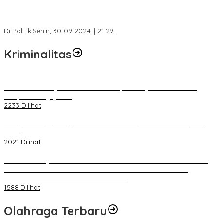
Fokus Infrastruktur dan Pelayanan Publik, Feby Anggi Siap
Berjuang di DPRD Palembang
Di Politik
|
Senin, 30-09-2024, | 21:29,
Kriminalitas
Terkait Kandasnya IRT ke Tanah Suci, Ini Penjelasan Pihat PT
Selapan Tour Jayanto
2233 Dilihat
Diduga Menipu, Warga Rusun Blok 34 Dilaporkan Korbannya ke
Polisi
2021 Dilihat
BELUM 1X24 JAM 2 PELAKU PEMBUNUHAN DIKOLAM RETENSI
BELAKANG DPRD KOTA PALEMBANG TELAH DIRINGKUS
ANGGOTA POLSEK SU 1 PALEMBANG.
1588 Dilihat
Olahraga Terbaru