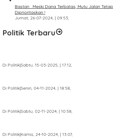
Bastari : Meski Dana Terbatas, Mutu Jalan Tetap
Diprioritaskan !
Jumat, 26-07-2024, | 09:53,
Politik Terbaru
DPW PAN Sumsel Segera Laksanakan Musyawarah Wilayah
2025
Di Politik
|
Sabtu, 15-03-2025, | 17:12,
Anggota Koalisi Ojol Palembang Menggelar Deklarasi Pilkada
Damai 2024
Di Politik
|
Senin, 04-11-2024, | 18:58,
Tim Relawan SBB Prabumulih Dikukuhkan Calon Gubernur
Sumsel H. Mawardi Yahya
Di Politik
|
Sabtu, 02-11-2024, | 10:58,
Calon Bupati Dua Periode Joncik Muhammad: Kemenangan
Besar Matahati di Empat Lawang Capai 70 Persen
Di Politik
|
Kamis, 24-10-2024, | 13:07,