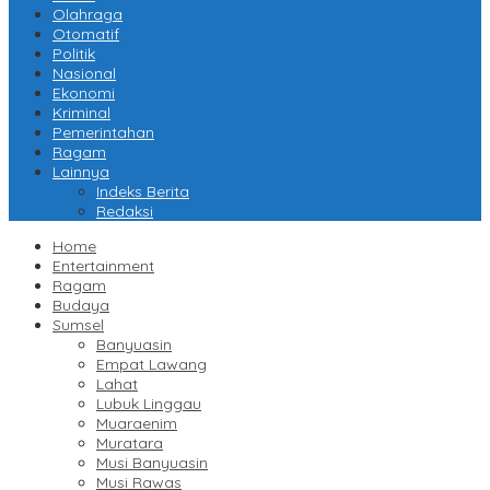
Olahraga
Otomatif
Politik
Nasional
Ekonomi
Kriminal
Pemerintahan
Ragam
Lainnya
Indeks Berita
Redaksi
Home
Entertainment
Ragam
Budaya
Sumsel
Banyuasin
Empat Lawang
Lahat
Lubuk Linggau
Muaraenim
Muratara
Musi Banyuasin
Musi Rawas