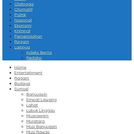
Olahraga
Otomatif
Politik
Nasional
Ekonomi
Kriminal
Pemerintahan
Ragam
Lainnya
Indeks Berita
Redaksi
Home
Entertainment
Ragam
Budaya
Sumsel
Banyuasin
Empat Lawang
Lahat
Lubuk Linggau
Muaraenim
Muratara
Musi Banyuasin
Musi Rawas