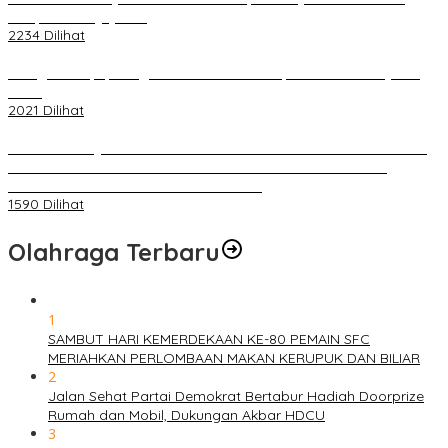
Selapan Tour Jayanto
2234 Dilihat
Diduga Menipu, Warga Rusun Blok 34 Dilaporkan Korbannya ke
Polisi
2021 Dilihat
BELUM 1X24 JAM 2 PELAKU PEMBUNUHAN DIKOLAM RETENSI
BELAKANG DPRD KOTA PALEMBANG TELAH DIRINGKUS
ANGGOTA POLSEK SU 1 PALEMBANG.
1590 Dilihat
Olahraga Terbaru
1
SAMBUT HARI KEMERDEKAAN KE-80 PEMAIN SFC
MERIAHKAN PERLOMBAAN MAKAN KERUPUK DAN BILIAR
2
Jalan Sehat Partai Demokrat Bertabur Hadiah Doorprize
Rumah dan Mobil, Dukungan Akbar HDCU
3