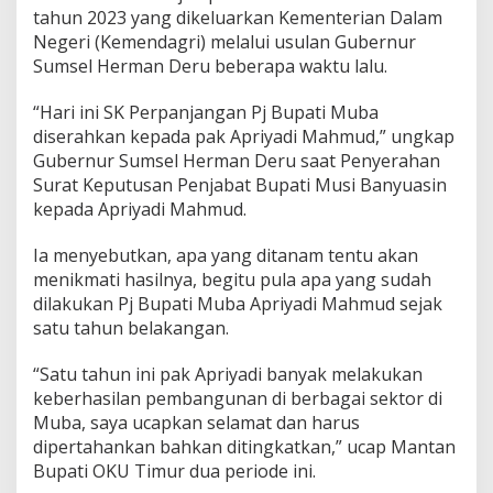
D
tahun 2023 yang dikeluarkan Kementerian Dalam
i
Negeri (Kemendagri) melalui usulan Gubernur
p
Sumsel Herman Deru beberapa waktu lalu.
e
r
p
“Hari ini SK Perpanjangan Pj Bupati Muba
a
diserahkan kepada pak Apriyadi Mahmud,” ungkap
n
Gubernur Sumsel Herman Deru saat Penyerahan
j
Surat Keputusan Penjabat Bupati Musi Banyuasin
a
n
kepada Apriyadi Mahmud.
g
Ia menyebutkan, apa yang ditanam tentu akan
menikmati hasilnya, begitu pula apa yang sudah
dilakukan Pj Bupati Muba Apriyadi Mahmud sejak
satu tahun belakangan.
“Satu tahun ini pak Apriyadi banyak melakukan
keberhasilan pembangunan di berbagai sektor di
Muba, saya ucapkan selamat dan harus
dipertahankan bahkan ditingkatkan,” ucap Mantan
Bupati OKU Timur dua periode ini.