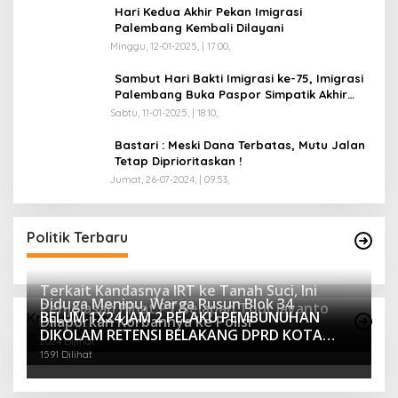
Hari Kedua Akhir Pekan Imigrasi
Palembang Kembali Dilayani
Minggu, 12-01-2025, | 17:00,
Sambut Hari Bakti Imigrasi ke-75, Imigrasi
Palembang Buka Paspor Simpatik Akhir
Pekan
Sabtu, 11-01-2025, | 18:10,
Bastari : Meski Dana Terbatas, Mutu Jalan
Tetap Diprioritaskan !
Jumat, 26-07-2024, | 09:53,
Politik Terbaru
Terkait Kandasnya IRT ke Tanah Suci, Ini
Diduga Menipu, Warga Rusun Blok 34
Penjelasan Pihat PT Selapan Tour Jayanto
BELUM 1X24 JAM 2 PELAKU PEMBUNUHAN
Kriminalitas
Dilaporkan Korbannya ke Polisi
2234 Dilihat
DIKOLAM RETENSI BELAKANG DPRD KOTA
2024 Dilihat
PALEMBANG TELAH DIRINGKUS ANGGOTA
1591 Dilihat
POLSEK SU 1 PALEMBANG.