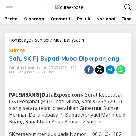
L
e
w
a
Berita
Olahraga
Otomatif
Politik
Nasional
Ekono
t
i
k
Homepage
/
Sumsel
/
Musi Banyuasin
S
e
a
k
Sumsel
h
o
,
n
Sah, SK Pj Bupati Muba Diperpanjang
S
t
K
e
Safrullah Lubai
Kamis, 25-05-2023, | 11:29,
Musi Banyuasin
299 Dilihat
P
n
j
B
u
PALEMBANG
|
DutaExpose.com-
Surat Keputusan
p
a
(SK) Penjabat (Pj) Bupati Muba, Kamis (25/5/2023)
t
siang secara resmi diserahkan Gubernur Sumsel
i
Herman Deru kepada Pj Bupati Apriyadi Mahmud di
M
Ruang Rapat Bina Praja Pemprov Sumsel.
u
b
a
SK tersebut merujuk pada Nomor : 100.2.1.3-1182