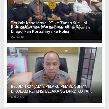
Terkait Kandasnya IRT ke Tanah Suci, Ini
Diduga Menipu, Warga Rusun Blok 34
Penjelasan Pihat PT Selapan Tour Jayanto
Dilaporkan Korbannya ke Polisi
2233 Dilihat
2021 Dilihat
BELUM 1X24 JAM 2 PELAKU PEMBUNUHAN
DIKOLAM RETENSI BELAKANG DPRD KOTA
PALEMBANG TELAH DIRINGKUS ANGGOTA
1588 Dilihat
POLSEK SU 1 PALEMBANG.