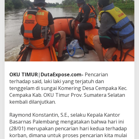
M
S
A
R
G
A
B
U
N
G
A
N
K
OKU
TIMUR
|
DutaExpose.com-
Pencarian
E
M
terhadap said, laki laki yang terjatuh dan
B
tenggelam di sungai Komering Desa Cempaka Kec.
A
Cempaka Kab. OKU Timur Prov. Sumatera Selatan
L
kembali dilanjutkan.
I
M
E
Raymond Konstantin, S.E., selaku Kepala Kantor
L
Basarnas Palembang mengatakan bahwa hari ini
A
(28/01) merupakan pencarian hari kedua terhadap
N
korban, dimana untuk proses pencarian kita mulai
J