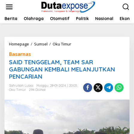
L
e
w
a
Berita
Olahraga
Otomatif
Politik
Nasional
Ekono
t
i
k
e
Homepage
/
Sumsel
/
Oku Timur
S
k
A
o
Basarnas
I
n
D
SAID TENGGELAM, TEAM SAR
t
T
e
GABUNGAN KEMBALI MELANJUTKAN
E
n
PENCARIAN
N
G
Safrullah Lubai
Minggu, 28-01-2024, | 20:05,
G
Oku Timur
294 Dilihat
E
L
A
M
,
T
E
A