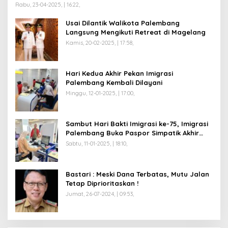
Rabu, 23-04-2025, | 16:22,
Usai Dilantik Walikota Palembang
Langsung Mengikuti Retreat di Magelang
Kamis, 20-02-2025, | 17:58,
Hari Kedua Akhir Pekan Imigrasi
Palembang Kembali Dilayani
Minggu, 12-01-2025, | 17:00,
Sambut Hari Bakti Imigrasi ke-75, Imigrasi
Palembang Buka Paspor Simpatik Akhir
Pekan
Sabtu, 11-01-2025, | 18:10,
Bastari : Meski Dana Terbatas, Mutu Jalan
Tetap Diprioritaskan !
Jumat, 26-07-2024, | 09:53,