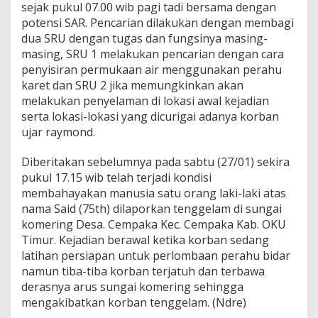
U
sejak pukul 07.00 wib pagi tadi bersama dengan
T
potensi SAR. Pencarian dilakukan dengan membagi
K
dua SRU dengan tugas dan fungsinya masing-
A
masing, SRU 1 melakukan pencarian dengan cara
N
penyisiran permukaan air menggunakan perahu
P
E
karet dan SRU 2 jika memungkinkan akan
N
melakukan penyelaman di lokasi awal kejadian
C
serta lokasi-lokasi yang dicurigai adanya korban
A
ujar raymond.
R
I
A
Diberitakan sebelumnya pada sabtu (27/01) sekira
N
pukul 17.15 wib telah terjadi kondisi
membahayakan manusia satu orang laki-laki atas
nama Said (75th) dilaporkan tenggelam di sungai
komering Desa. Cempaka Kec. Cempaka Kab. OKU
Timur. Kejadian berawal ketika korban sedang
latihan persiapan untuk perlombaan perahu bidar
namun tiba-tiba korban terjatuh dan terbawa
derasnya arus sungai komering sehingga
mengakibatkan korban tenggelam. (Ndre)