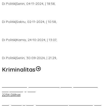
Di Politik
|
Senin, 04-11-2024, | 18:58,
Tim Relawan SBB Prabumulih Dikukuhkan Calon Gubernur
Sumsel H. Mawardi Yahya
Di Politik
|
Sabtu, 02-11-2024, | 10:58,
Calon Bupati Dua Periode Joncik Muhammad: Kemenangan
Besar Matahati di Empat Lawang Capai 70 Persen
Di Politik
|
Kamis, 24-10-2024, | 13:07,
Fokus Infrastruktur dan Pelayanan Publik, Feby Anggi Siap
Berjuang di DPRD Palembang
Di Politik
|
Senin, 30-09-2024, | 21:29,
Kriminalitas
Terkait Kandasnya IRT ke Tanah Suci, Ini Penjelasan Pihat PT
Selapan Tour Jayanto
2234 Dilihat
Diduga Menipu, Warga Rusun Blok 34 Dilaporkan Korbannya ke