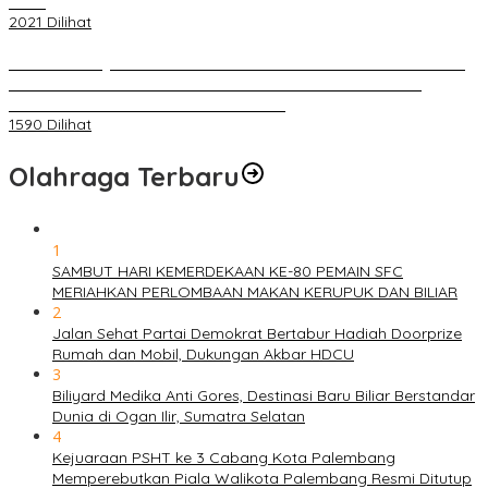
Polisi
2021 Dilihat
BELUM 1X24 JAM 2 PELAKU PEMBUNUHAN DIKOLAM RETENSI
BELAKANG DPRD KOTA PALEMBANG TELAH DIRINGKUS
ANGGOTA POLSEK SU 1 PALEMBANG.
1590 Dilihat
Olahraga Terbaru
1
SAMBUT HARI KEMERDEKAAN KE-80 PEMAIN SFC
MERIAHKAN PERLOMBAAN MAKAN KERUPUK DAN BILIAR
2
Jalan Sehat Partai Demokrat Bertabur Hadiah Doorprize
Rumah dan Mobil, Dukungan Akbar HDCU
3
Biliyard Medika Anti Gores, Destinasi Baru Biliar Berstandar
Dunia di Ogan Ilir, Sumatra Selatan
4
Kejuaraan PSHT ke 3 Cabang Kota Palembang
Memperebutkan Piala Walikota Palembang Resmi Ditutup