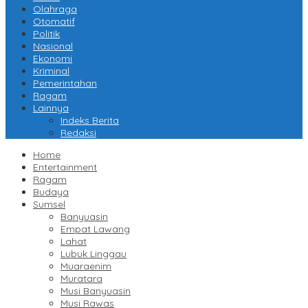
Olahraga
Otomatif
Politik
Nasional
Ekonomi
Kriminal
Pemerintahan
Ragam
Lainnya
Indeks Berita
Redaksi
Home
Entertainment
Ragam
Budaya
Sumsel
Banyuasin
Empat Lawang
Lahat
Lubuk Linggau
Muaraenim
Muratara
Musi Banyuasin
Musi Rawas