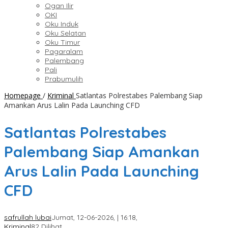
Ogan Ilir
OKI
Oku Induk
Oku Selatan
Oku Timur
Pagaralam
Palembang
Pali
Prabumulih
Homepage
/
Kriminal
Satlantas Polrestabes Palembang Siap
Amankan Arus Lalin Pada Launching CFD
Satlantas Polrestabes
Palembang Siap Amankan
Arus Lalin Pada Launching
CFD
safrullah lubai
Jumat, 12-06-2026, | 16:18,
Kriminal
82 Dilihat