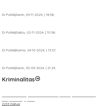
Anggota Koalisi Ojol Palembang Menggelar Deklarasi Pilkada
Damai 2024
Di Politik
|
Senin, 04-11-2024, | 18:58,
Tim Relawan SBB Prabumulih Dikukuhkan Calon Gubernur
Sumsel H. Mawardi Yahya
Di Politik
|
Sabtu, 02-11-2024, | 10:58,
Calon Bupati Dua Periode Joncik Muhammad: Kemenangan
Besar Matahati di Empat Lawang Capai 70 Persen
Di Politik
|
Kamis, 24-10-2024, | 13:07,
Fokus Infrastruktur dan Pelayanan Publik, Feby Anggi Siap
Berjuang di DPRD Palembang
Di Politik
|
Senin, 30-09-2024, | 21:29,
Kriminalitas
Terkait Kandasnya IRT ke Tanah Suci, Ini Penjelasan Pihat PT
Selapan Tour Jayanto
2233 Dilihat