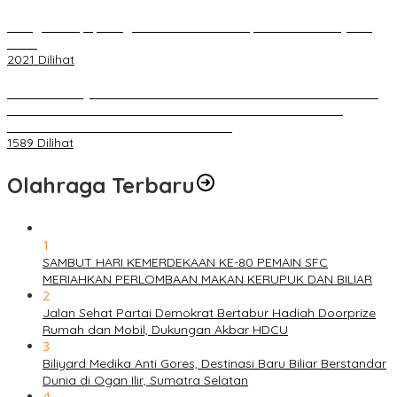
Diduga Menipu, Warga Rusun Blok 34 Dilaporkan Korbannya ke
Polisi
2021 Dilihat
BELUM 1X24 JAM 2 PELAKU PEMBUNUHAN DIKOLAM RETENSI
BELAKANG DPRD KOTA PALEMBANG TELAH DIRINGKUS
ANGGOTA POLSEK SU 1 PALEMBANG.
1589 Dilihat
Olahraga Terbaru
1
SAMBUT HARI KEMERDEKAAN KE-80 PEMAIN SFC
MERIAHKAN PERLOMBAAN MAKAN KERUPUK DAN BILIAR
2
Jalan Sehat Partai Demokrat Bertabur Hadiah Doorprize
Rumah dan Mobil, Dukungan Akbar HDCU
3
Biliyard Medika Anti Gores, Destinasi Baru Biliar Berstandar
Dunia di Ogan Ilir, Sumatra Selatan
4