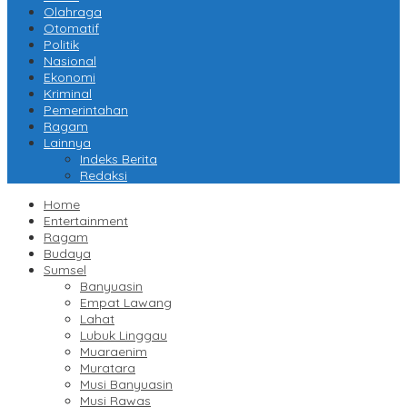
Olahraga
Otomatif
Politik
Nasional
Ekonomi
Kriminal
Pemerintahan
Ragam
Lainnya
Indeks Berita
Redaksi
Home
Entertainment
Ragam
Budaya
Sumsel
Banyuasin
Empat Lawang
Lahat
Lubuk Linggau
Muaraenim
Muratara
Musi Banyuasin
Musi Rawas