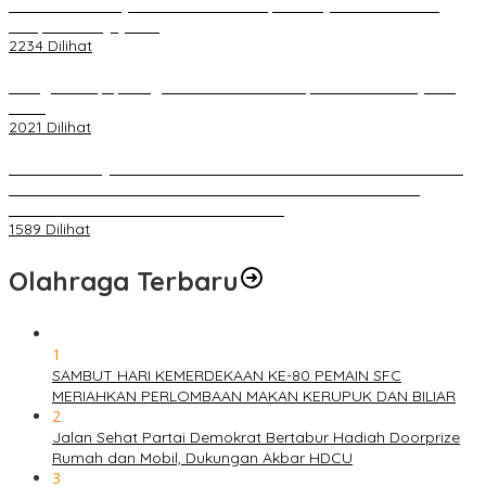
Terkait Kandasnya IRT ke Tanah Suci, Ini Penjelasan Pihat PT
Selapan Tour Jayanto
2234 Dilihat
Diduga Menipu, Warga Rusun Blok 34 Dilaporkan Korbannya ke
Polisi
2021 Dilihat
BELUM 1X24 JAM 2 PELAKU PEMBUNUHAN DIKOLAM RETENSI
BELAKANG DPRD KOTA PALEMBANG TELAH DIRINGKUS
ANGGOTA POLSEK SU 1 PALEMBANG.
1589 Dilihat
Olahraga Terbaru
1
SAMBUT HARI KEMERDEKAAN KE-80 PEMAIN SFC
MERIAHKAN PERLOMBAAN MAKAN KERUPUK DAN BILIAR
2
Jalan Sehat Partai Demokrat Bertabur Hadiah Doorprize
Rumah dan Mobil, Dukungan Akbar HDCU
3