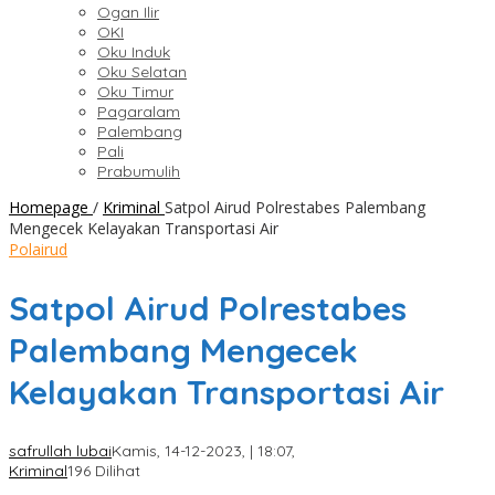
Ogan Ilir
OKI
Oku Induk
Oku Selatan
Oku Timur
Pagaralam
Palembang
Pali
Prabumulih
Homepage
/
Kriminal
Satpol Airud Polrestabes Palembang
Mengecek Kelayakan Transportasi Air
Polairud
Satpol Airud Polrestabes
Palembang Mengecek
Kelayakan Transportasi Air
safrullah lubai
Kamis, 14-12-2023, | 18:07,
Kriminal
196 Dilihat