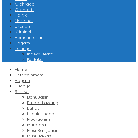
Olahraga
Otomatif
Politik
Nasional
Ekonomi
Kriminal
Pemerintahan
Ragam
Lainnya
Indeks Berita
Redaksi
Home
Entertainment
Ragam
Budaya
Sumsel
Banyuasin
Empat Lawang
Lahat
Lubuk Linggau
Muaraenim
Muratara
Musi Banyuasin
Musi Rawas