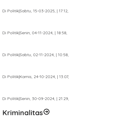
DPW PAN Sumsel Segera Laksanakan Musyawarah Wilayah
2025
Di Politik
|
Sabtu, 15-03-2025, | 17:12,
Anggota Koalisi Ojol Palembang Menggelar Deklarasi Pilkada
Damai 2024
Di Politik
|
Senin, 04-11-2024, | 18:58,
Tim Relawan SBB Prabumulih Dikukuhkan Calon Gubernur
Sumsel H. Mawardi Yahya
Di Politik
|
Sabtu, 02-11-2024, | 10:58,
Calon Bupati Dua Periode Joncik Muhammad: Kemenangan
Besar Matahati di Empat Lawang Capai 70 Persen
Di Politik
|
Kamis, 24-10-2024, | 13:07,
Fokus Infrastruktur dan Pelayanan Publik, Feby Anggi Siap
Berjuang di DPRD Palembang
Di Politik
|
Senin, 30-09-2024, | 21:29,
Kriminalitas