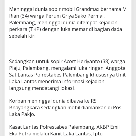
k
a
Meninggal dunia sopir mobil Grandmax bernama M
l
Rian (34) warga Perum Griya Sako Permai,
a
Palembang, meninggal dunia ditempat kejadian
n
perkara (TKP) dengan luka memar di bagian dada
t
a
sebelah kiri.
s
d
i
D
Sedangkan untuk sopir Acort Heriyanto (38) warga
e
m
Plaju, Palembang, mengalami luka ringan. Anggota
a
Sat Lantas Polrestabes Palembang khususnya Unit
n
Laka Lantas menerima informasi kejadian
g
langsung mendatangi lokasi.
L
e
b
Korban meninggal dunia dibawa ke RS
a
Bhayangkara sedangkan mobil diamankan di Pos
r
Laka Pakjo.
D
a
Kasat Lantas Polrestabes Palembang, AKBP Emil
u
n
Eka Putra melalui Kanit Laka Lantas, Iptu