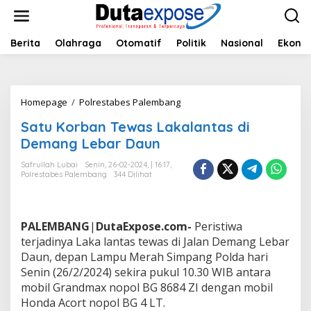
L
e
w
a
Berita
Olahraga
Otomatif
Politik
Nasional
Ekono
t
i
k
e
Homepage
/
Polrestabes Palembang
S
k
a
o
Satu Korban Tewas Lakalantas di
t
n
u
Demang Lebar Daun
t
K
e
o
Safrullah Lubai
Senin, 26-02-2024, | 16:17,
n
Polrestabes Palembang
344 Dilihat
r
b
a
n
PALEMBANG
|
DutaExpose.com-
Peristiwa
T
e
terjadinya Laka lantas tewas di Jalan Demang Lebar
w
Daun, depan Lampu Merah Simpang Polda hari
a
Senin (26/2/2024) sekira pukul 10.30 WIB antara
s
mobil Grandmax nopol BG 8684 ZI dengan mobil
L
Honda Acort nopol BG 4 LT.
a