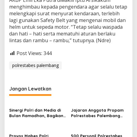
AKBP Emil Eka Putra diwakili Iptu Arsikakum
menghimbau kepada pengendara agar selalu tetap
melengkapi surat menyurat kendaraan, terlebih
lagi gunakan Safety Belt yang mengenai mobil dan
helm untuk sepeda motor. “Tetap selalu waspada
dan hati – hati serta mematuhi aturan berlaku
lintas dan rambu – rambu,” tutupnya. (Ndre)
Post Views:
344
polrestabes palembang
Jangan Lewatkan
Sinergi Polri dan Media di
Jajaran Anggota Propam
Bulan Ramadhan, Bagikan
Polrestabes Palembang
Ratusan Bungkus Paket
Menggelar Jumat Berkah
Takjil Kepada Masyarakat
Palembang
Provos Mabes Polri
500 Personil Polrestabes