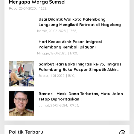
Menyapa Warga Sumsel
Rabu, 23-04-2025, | 16:22,
Usai Dilantik Walikota Palembang
Langsung Mengikuti Retreat di Magelang
Kamis, 20-02-2025, | 17:58,
Hari Kedua Akhir Pekan Imigrasi
Palembang Kembali Dilayani
Minggu, 12-01-2025, | 17:00,
Sambut Hari Bakti Imigrasi ke-75, Imigrasi
Palembang Buka Paspor Simpatik Akhir
Pekan
Sabtu, 11-01-2025, | 18:10,
Bastari : Meski Dana Terbatas, Mutu Jalan
Tetap Diprioritaskan !
Jumat, 26-07-2024, | 09:53,
Politik Terbaru