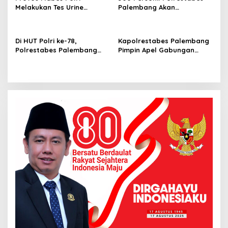
Melakukan Tes Urine
Palembang Akan
Terhadap 287 Personil di
Mengamankan Konser Iwan
Mapolrestabes Palembang
Fals di Jakabaring
Di HUT Polri ke-78,
Kapolrestabes Palembang
Polrestabes Palembang
Pimpin Apel Gabungan
Berhasil Membangun
Personil Anggota
Rumah Warga di kawasan
Sematang Borang