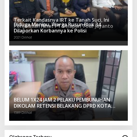
Terkait Kandasnya IRT ke Tanah Suci, Ini
Diduga Menipu, Warga Rusun Blok 34
Penjelasan Pihat PT Selapan Tour Jayanto
Dilaporkan Korbannya ke Polisi
2233 Dilihat
2021 Dilihat
BELUM 1X24 JAM 2 PELAKU PEMBUNUHAN
DIKOLAM RETENSI BELAKANG DPRD KOTA
PALEMBANG TELAH DIRINGKUS ANGGOTA
1589 Dilihat
POLSEK SU 1 PALEMBANG.
Olahraga Terbaru