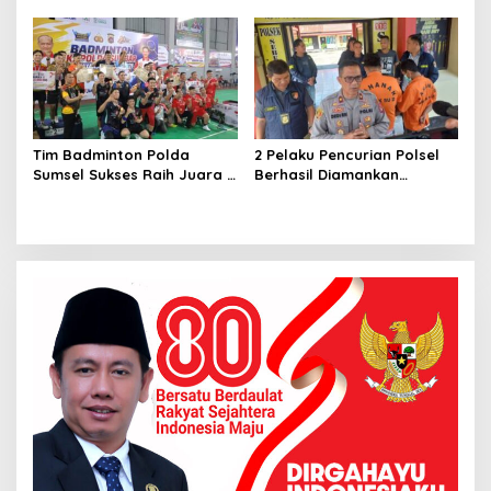
Diamankan Anggota
Pangan bagi Ratusan
Satreskrim Polrestabes
Warga di Hari
Palembang
Bhayangkara ke-80
Tim Badminton Polda
2 Pelaku Pencurian Polsel
Sumsel Sukses Raih Juara 1
Berhasil Diamankan
di Ajang Kapolda Sumbar
Anggota Polsekta SU I
Open 2026
Palembang