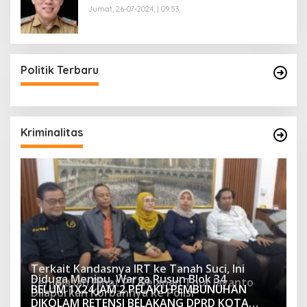
Jumat, 26-07-2024, | 09:53,
Politik Terbaru
Kriminalitas
Terkait Kandasnya IRT ke Tanah Suci, Ini
Diduga Menipu, Warga Rusun Blok 34
Penjelasan Pihat PT Selapan Tour Jayanto
BELUM 1X24 JAM 2 PELAKU PEMBUNUHAN
Dilaporkan Korbannya ke Polisi
2233 Dilihat
DIKOLAM RETENSI BELAKANG DPRD KOTA