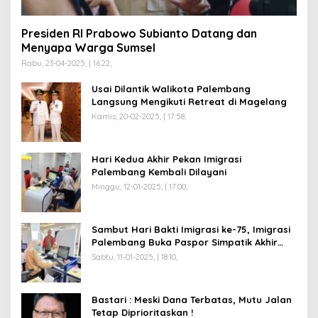
Presiden RI Prabowo Subianto Datang dan
Menyapa Warga Sumsel
Rabu, 23-04-2025, | 16:22,
Usai Dilantik Walikota Palembang
Langsung Mengikuti Retreat di Magelang
Kamis, 20-02-2025, | 17:58,
Hari Kedua Akhir Pekan Imigrasi
Palembang Kembali Dilayani
Minggu, 12-01-2025, | 17:00,
Sambut Hari Bakti Imigrasi ke-75, Imigrasi
Palembang Buka Paspor Simpatik Akhir
Pekan
Sabtu, 11-01-2025, | 18:10,
Bastari : Meski Dana Terbatas, Mutu Jalan
Tetap Diprioritaskan !