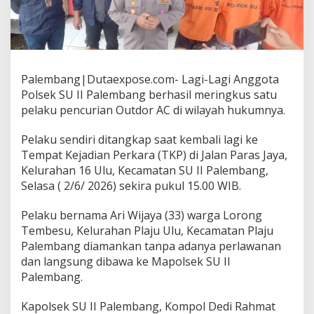
u
r
i
a
n
A
Palembang|Dutaexpose.com- Lagi-Lagi Anggota
C
D
Polsek SU II Palembang berhasil meringkus satu
i
pelaku pencurian Outdor AC di wilayah hukumnya.
r
i
Pelaku sendiri ditangkap saat kembali lagi ke
n
Tempat Kejadian Perkara (TKP) di Jalan Paras Jaya,
g
k
Kelurahan 16 Ulu, Kecamatan SU II Palembang,
u
Selasa ( 2/6/ 2026) sekira pukul 15.00 WIB.
s
A
Pelaku bernama Ari Wijaya (33) warga Lorong
n
Tembesu, Kelurahan Plaju Ulu, Kecamatan Plaju
g
g
Palembang diamankan tanpa adanya perlawanan
o
dan langsung dibawa ke Mapolsek SU II
t
Palembang.
a
P
Kapolsek SU II Palembang, Kompol Dedi Rahmat
o