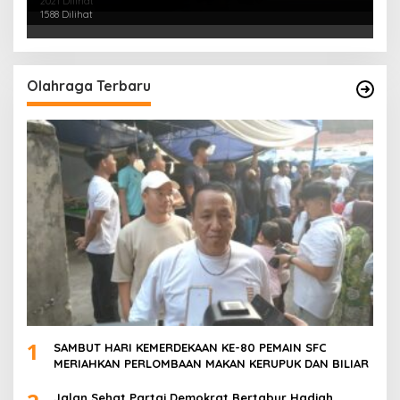
2021 Dilihat
PALEMBANG TELAH DIRINGKUS ANGGOTA
1588 Dilihat
POLSEK SU 1 PALEMBANG.
Olahraga Terbaru
1
SAMBUT HARI KEMERDEKAAN KE-80 PEMAIN SFC
MERIAHKAN PERLOMBAAN MAKAN KERUPUK DAN BILIAR
Jalan Sehat Partai Demokrat Bertabur Hadiah