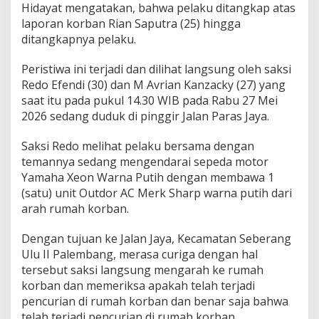
l
Hidayat mengatakan, bahwa pelaku ditangkap atas
s
laporan korban Rian Saputra (25) hingga
e
ditangkapnya pelaku.
k
S
Peristiwa ini terjadi dan dilihat langsung oleh saksi
U
I
Redo Efendi (30) dan M Avrian Kanzacky (27) yang
I
saat itu pada pukul 14.30 WIB pada Rabu 27 Mei
P
2026 sedang duduk di pinggir Jalan Paras Jaya.
a
l
Saksi Redo melihat pelaku bersama dengan
e
m
temannya sedang mengendarai sepeda motor
b
Yamaha Xeon Warna Putih dengan membawa 1
a
(satu) unit Outdor AC Merk Sharp warna putih dari
n
arah rumah korban.
g
!
Dengan tujuan ke Jalan Jaya, Kecamatan Seberang
Ulu II Palembang, merasa curiga dengan hal
tersebut saksi langsung mengarah ke rumah
korban dan memeriksa apakah telah terjadi
pencurian di rumah korban dan benar saja bahwa
telah terjadi pencurian di rumah korban.