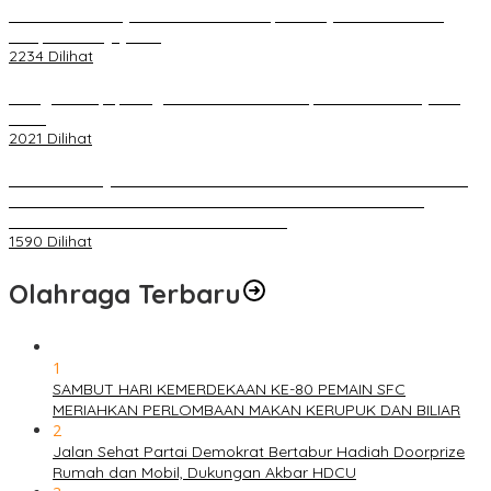
Terkait Kandasnya IRT ke Tanah Suci, Ini Penjelasan Pihat PT
Selapan Tour Jayanto
2234 Dilihat
Diduga Menipu, Warga Rusun Blok 34 Dilaporkan Korbannya ke
Polisi
2021 Dilihat
BELUM 1X24 JAM 2 PELAKU PEMBUNUHAN DIKOLAM RETENSI
BELAKANG DPRD KOTA PALEMBANG TELAH DIRINGKUS
ANGGOTA POLSEK SU 1 PALEMBANG.
1590 Dilihat
Olahraga Terbaru
1
SAMBUT HARI KEMERDEKAAN KE-80 PEMAIN SFC
MERIAHKAN PERLOMBAAN MAKAN KERUPUK DAN BILIAR
2
Jalan Sehat Partai Demokrat Bertabur Hadiah Doorprize
Rumah dan Mobil, Dukungan Akbar HDCU