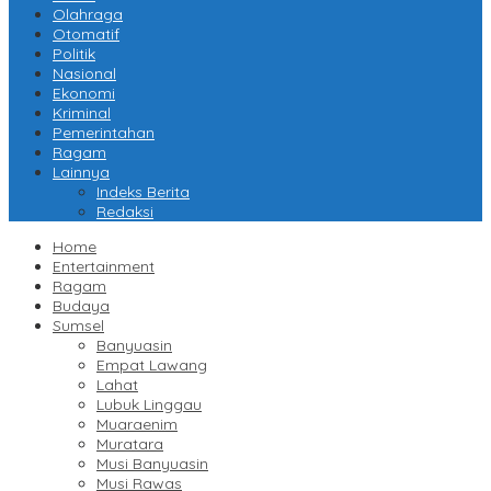
Olahraga
Otomatif
Politik
Nasional
Ekonomi
Kriminal
Pemerintahan
Ragam
Lainnya
Indeks Berita
Redaksi
Home
Entertainment
Ragam
Budaya
Sumsel
Banyuasin
Empat Lawang
Lahat
Lubuk Linggau
Muaraenim
Muratara
Musi Banyuasin
Musi Rawas