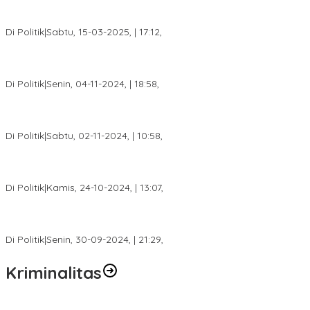
DPW PAN Sumsel Segera Laksanakan Musyawarah Wilayah
2025
Di Politik
|
Sabtu, 15-03-2025, | 17:12,
Anggota Koalisi Ojol Palembang Menggelar Deklarasi Pilkada
Damai 2024
Di Politik
|
Senin, 04-11-2024, | 18:58,
Tim Relawan SBB Prabumulih Dikukuhkan Calon Gubernur
Sumsel H. Mawardi Yahya
Di Politik
|
Sabtu, 02-11-2024, | 10:58,
Calon Bupati Dua Periode Joncik Muhammad: Kemenangan
Besar Matahati di Empat Lawang Capai 70 Persen
Di Politik
|
Kamis, 24-10-2024, | 13:07,
Fokus Infrastruktur dan Pelayanan Publik, Feby Anggi Siap
Berjuang di DPRD Palembang
Di Politik
|
Senin, 30-09-2024, | 21:29,
Kriminalitas