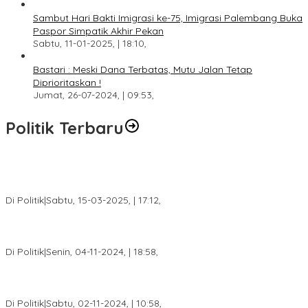
Sambut Hari Bakti Imigrasi ke-75, Imigrasi Palembang Buka
Paspor Simpatik Akhir Pekan
Sabtu, 11-01-2025, | 18:10,
Bastari : Meski Dana Terbatas, Mutu Jalan Tetap
Diprioritaskan !
Jumat, 26-07-2024, | 09:53,
Politik Terbaru
DPW PAN Sumsel Segera Laksanakan Musyawarah Wilayah
2025
Di Politik
|
Sabtu, 15-03-2025, | 17:12,
Anggota Koalisi Ojol Palembang Menggelar Deklarasi Pilkada
Damai 2024
Di Politik
|
Senin, 04-11-2024, | 18:58,
Tim Relawan SBB Prabumulih Dikukuhkan Calon Gubernur
Sumsel H. Mawardi Yahya
Di Politik
|
Sabtu, 02-11-2024, | 10:58,