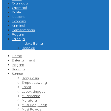
Olahraga
Otomatif
Politik
Nasional
Ekonomi
Kriminal
Pemerintahan
Ragam
Lainnya
Indeks Berita
Redaksi
Home
Entertainment
Ragam
Budaya
Sumsel
Banyuasin
Empat Lawang
Lahat
Lubuk Linggau
Muaraenim
Muratara
Musi Banyuasin
Musi Rawas