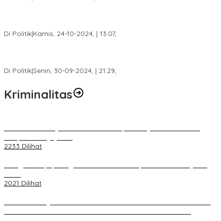
Calon Bupati Dua Periode Joncik Muhammad: Kemenangan
Besar Matahati di Empat Lawang Capai 70 Persen
Di Politik
|
Kamis, 24-10-2024, | 13:07,
Fokus Infrastruktur dan Pelayanan Publik, Feby Anggi Siap
Berjuang di DPRD Palembang
Di Politik
|
Senin, 30-09-2024, | 21:29,
Kriminalitas
Terkait Kandasnya IRT ke Tanah Suci, Ini Penjelasan Pihat PT
Selapan Tour Jayanto
2233 Dilihat
Diduga Menipu, Warga Rusun Blok 34 Dilaporkan Korbannya ke
Polisi
2021 Dilihat
BELUM 1X24 JAM 2 PELAKU PEMBUNUHAN DIKOLAM RETENSI
BELAKANG DPRD KOTA PALEMBANG TELAH DIRINGKUS
ANGGOTA POLSEK SU 1 PALEMBANG.