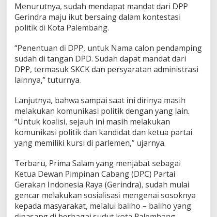
a
Menurutnya, sudah mendapat mandat dari DPP
S
Gerindra maju ikut bersaing dalam kontestasi
a
politik di Kota Palembang.
l
a
m
“Penentuan di DPP, untuk Nama calon pendamping
M
sudah di tangan DPD. Sudah dapat mandat dari
e
DPP, termasuk SKCK dan persyaratan administrasi
m
lainnya,” tuturnya.
b
u
a
Lanjutnya, bahwa sampai saat ini dirinya masih
t
melakukan komunikasi politik dengan yang lain.
S
“Untuk koalisi, sejauh ini masih melakukan
K
komunikasi politik dan kandidat dan ketua partai
C
yang memiliki kursi di parlemen,” ujarnya.
K
d
i
Terbaru, Prima Salam yang menjabat sebagai
P
Ketua Dewan Pimpinan Cabang (DPC) Partai
o
Gerakan Indonesia Raya (Gerindra), sudah mulai
l
gencar melakukan sosialisasi mengenai sosoknya
r
e
kepada masyarakat, melalui baliho – baliho yang
s
dipasang di berbagai sudut kota Palembang.