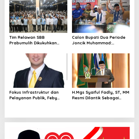
Tim Relawan SBB
Calon Bupati Dua Periode
Prabumulih Dikukuhkan
Joncik Muhammad:
Calon Gubernur Sumsel H.
Kemenangan Besar
Mawardi Yahya
Matahati di Empat Lawang
Capai 70 Persen
Fokus Infrastruktur dan
H.Mgs Syaiful Fadly, ST, MM
Pelayanan Publik, Feby
Resmi Dilantik Sebagai
Anggi Siap Berjuang di
Anggota DPRD Palembang
DPRD Palembang