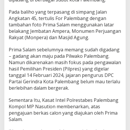
t
a
Pada baliho yang terpasang di simpang Jalan
b
Angkatan 45, tertulis For Palembang dengan
e
s
tambahan foto Prima Salam menggunakan latar
P
belakang Jembatan Ampera, Monumen Perjuangan
a
Rakyat (Monpera) dan Masjid Agung.
l
e
Prima Salam sebelumnya memang sudah digadang
m
b
– gadang akan maju pada Pilwako Palembang.
a
Namun dikarenakan masih fokus pada pengawalan
n
hasil Pemilihan Presiden (Pilpres) yang digelar
g
tanggal 14 Februari 2024, jajaran pengurus DPC
Partai Gerindra Kota Palembang belum mau terlalu
berlebihan dalam bergerak.
Sementara Itu, Kasat Intel Polrestabes Palembang
Kompol MP Nasution membenarkan, atas
pengajuan berkas calon yang diajukan oleh Prima
Salam.