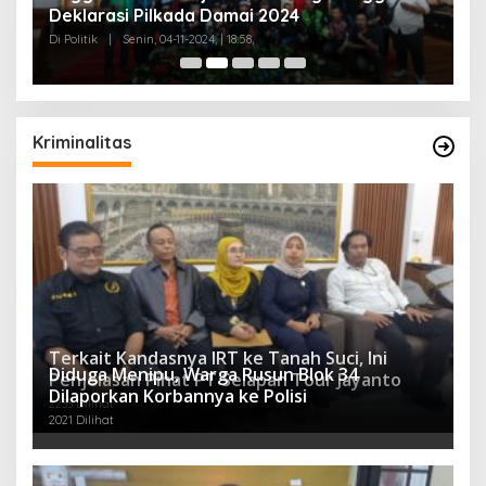
Deklarasi Pilkada Damai 2024
C
Di Politik
|
Senin, 04-11-2024, | 18:58,
Di 
Kriminalitas
Terkait Kandasnya IRT ke Tanah Suci, Ini
Diduga Menipu, Warga Rusun Blok 34
Penjelasan Pihat PT Selapan Tour Jayanto
Dilaporkan Korbannya ke Polisi
2233 Dilihat
2021 Dilihat