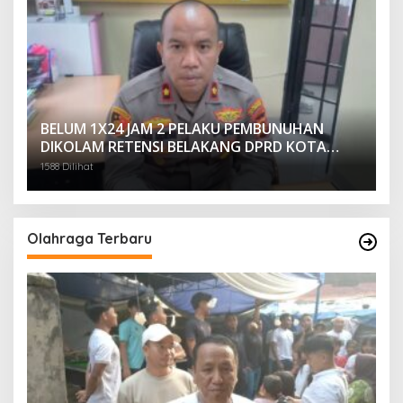
BELUM 1X24 JAM 2 PELAKU PEMBUNUHAN
DIKOLAM RETENSI BELAKANG DPRD KOTA
PALEMBANG TELAH DIRINGKUS ANGGOTA
1588 Dilihat
POLSEK SU 1 PALEMBANG.
Olahraga Terbaru