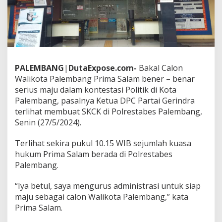
e
t
u
a
D
P
C
P
PALEMBANG
|
DutaExpose.com-
Bakal Calon
a
Walikota Palembang Prima Salam bener – benar
r
serius maju dalam kontestasi Politik di Kota
t
Palembang, pasalnya Ketua DPC Partai Gerindra
a
i
terlihat membuat SKCK di Polrestabes Palembang,
G
Senin (27/5/2024).
e
r
Terlihat sekira pukul 10.15 WIB sejumlah kuasa
i
hukum Prima Salam berada di Polrestabes
n
d
Palembang.
r
a
“Iya betul, saya mengurus administrasi untuk siap
P
maju sebagai calon Walikota Palembang,” kata
r
Prima Salam.
i
m