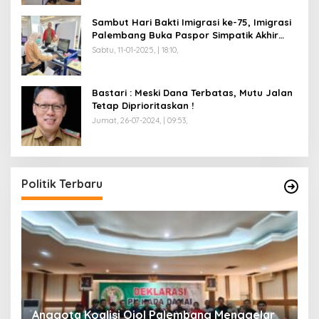
Sambut Hari Bakti Imigrasi ke-75, Imigrasi
Palembang Buka Paspor Simpatik Akhir
Pekan
Sabtu, 11-01-2025, | 18:10,
Bastari : Meski Dana Terbatas, Mutu Jalan
Tetap Diprioritaskan !
Jumat, 26-07-2024, | 09:53,
Politik Terbaru
Anggota Koalisi Ojol Palembang Menggelar
T