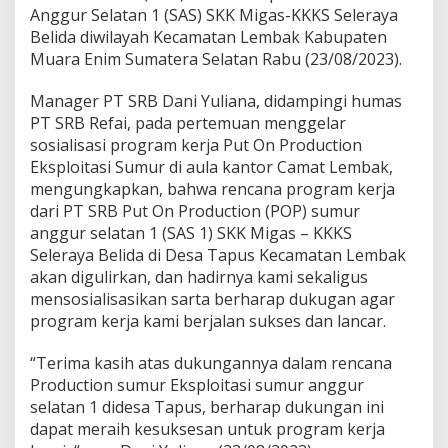
m
Anggur Selatan 1 (SAS) SKK Migas-KKKS Seleraya
K
Belida diwilayah Kecamatan Lembak Kabupaten
e
Muara Enim Sumatera Selatan Rabu (23/08/2023).
r
j
a
Manager PT SRB Dani Yuliana, didampingi humas
P
PT SRB Refai, pada pertemuan menggelar
O
sosialisasi program kerja Put On Production
P
Eksploitasi Sumur di aula kantor Camat Lembak,
S
u
mengungkapkan, bahwa rencana program kerja
m
dari PT SRB Put On Production (POP) sumur
u
anggur selatan 1 (SAS 1) SKK Migas – KKKS
r
Seleraya Belida di Desa Tapus Kecamatan Lembak
E
akan digulirkan, dan hadirnya kami sekaligus
k
s
mensosialisasikan sarta berharap dukugan agar
p
program kerja kami berjalan sukses dan lancar.
l
o
“Terima kasih atas dukungannya dalam rencana
i
Production sumur Eksploitasi sumur anggur
t
a
selatan 1 didesa Tapus, berharap dukungan ini
s
dapat meraih kesuksesan untuk program kerja
i