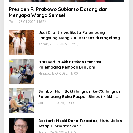
Presiden RI Prabowo Subianto Datang dan
Menyapa Warga Sumsel
Rabu, 23-04-2025, | 16:22,
Usai Dilantik Walikota Palembang
Langsung Mengikuti Retreat di Magelang
Kamis, 20-02-2025, | 17:58,
Hari Kedua Akhir Pekan Imigrasi
Palembang Kembali Dilayani
Minggu, 12-01-2025, | 17:00,
Sambut Hari Bakti Imigrasi ke-75, Imigrasi
Palembang Buka Paspor Simpatik Akhir
Pekan
Sabtu, 11-01-2025, | 18:10,
Bastari : Meski Dana Terbatas, Mutu Jalan
Tetap Diprioritaskan !
Jumat, 26-07-2024, | 09:53,