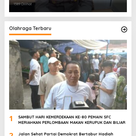
PALEMBANG TELAH DIRINGKUS ANGGOTA
1589 Dilihat
POLSEK SU 1 PALEMBANG.
Olahraga Terbaru
1
SAMBUT HARI KEMERDEKAAN KE-80 PEMAIN SFC
MERIAHKAN PERLOMBAAN MAKAN KERUPUK DAN BILIAR
2
Jalan Sehat Partai Demokrat Bertabur Hadiah