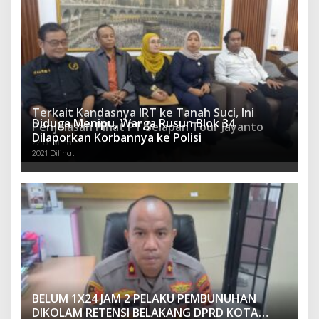
Terkait Kandasnya IRT ke Tanah Suci, Ini
Diduga Menipu, Warga Rusun Blok 34
Penjelasan Pihat PT Selapan Tour Jayanto
Dilaporkan Korbannya ke Polisi
2233 Dilihat
2021 Dilihat
BELUM 1X24 JAM 2 PELAKU PEMBUNUHAN
DIKOLAM RETENSI BELAKANG DPRD KOTA