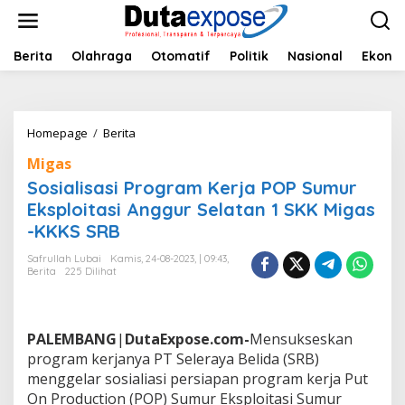
L
e
w
a
Berita
Olahraga
Otomatif
Politik
Nasional
Ekono
t
i
k
e
Homepage
/
Berita
S
k
o
o
Migas
s
n
i
Sosialisasi Program Kerja POP Sumur
t
a
e
Eksploitasi Anggur Selatan 1 SKK Migas
l
n
-KKKS SRB
i
s
Safrullah Lubai
Kamis, 24-08-2023, | 09:43,
a
Berita
225 Dilihat
s
i
P
r
PALEMBANG
|
DutaExpose.com-
Mensukseskan
o
program kerjanya PT Seleraya Belida (SRB)
g
menggelar sosialiasi persiapan program kerja Put
r
a
On Production (POP) Sumur Eksploitasi Sumur