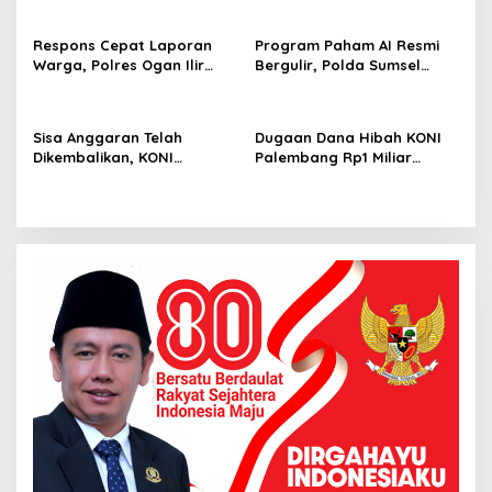
K
Standar Baru Bebas Pungli
S
Respons Cepat Laporan
Program Paham AI Resmi
S
Warga, Polres Ogan Ilir
Bergulir, Polda Sumsel
R
Ungkap Peredaran Sabu di
Bangun Edukator Digital
B
Pemulutan Selatan
Hingga Polres
Sisa Anggaran Telah
Dugaan Dana Hibah KONI
Dikembalikan, KONI
Palembang Rp1 Miliar
Palembang Jawab
Belum Jelas, LSM GRANSI
Tuntutan LSM GRANSI
Datangi Kejari Tuntut
Pemeriksaan Menyeluruh