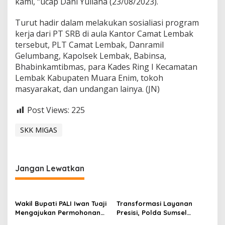
kami, “ucap Dani Yuliana (23/08/2023).
A
n
Turut hadir dalam melakukan sosialiasi program
g
g
kerja dari PT SRB di aula Kantor Camat Lembak
u
tersebut, PLT Camat Lembak, Danramil
r
Gelumbang, Kapolsek Lembak, Babinsa,
S
Bhabinkamtibmas, para Kades Ring I Kecamatan
e
l
Lembak Kabupaten Muara Enim, tokoh
a
masyarakat, dan undangan lainya. (JN)
t
a
Post Views:
225
n
1
SKK MIGAS
S
K
K
M
i
Jangan Lewatkan
g
a
s
-
Wakil Bupati PALI Iwan Tuaji
Transformasi Layanan
K
Mengajukan Permohonan
Presisi, Polda Sumsel
K
Praperadilan !
Bangun Gedung BPKB