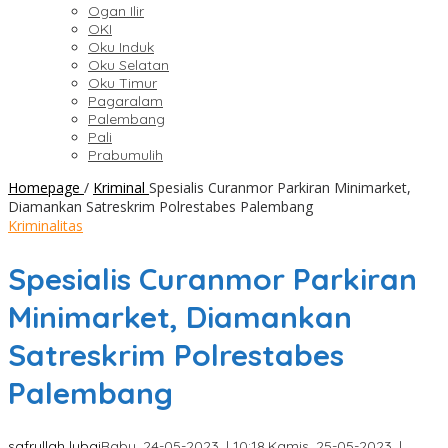
Ogan Ilir
OKI
Oku Induk
Oku Selatan
Oku Timur
Pagaralam
Palembang
Pali
Prabumulih
Homepage
/
Kriminal
Spesialis Curanmor Parkiran Minimarket,
Diamankan Satreskrim Polrestabes Palembang
Kriminalitas
Spesialis Curanmor Parkiran
Minimarket, Diamankan
Satreskrim Polrestabes
Palembang
safrullah lubai
Rabu, 24-05-2023, | 10:18,
Kamis, 25-05-2023, |