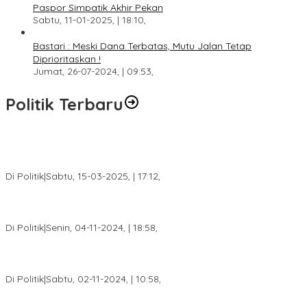
Paspor Simpatik Akhir Pekan
Sabtu, 11-01-2025, | 18:10,
Bastari : Meski Dana Terbatas, Mutu Jalan Tetap
Diprioritaskan !
Jumat, 26-07-2024, | 09:53,
Politik Terbaru
DPW PAN Sumsel Segera Laksanakan Musyawarah Wilayah
2025
Di Politik
|
Sabtu, 15-03-2025, | 17:12,
Anggota Koalisi Ojol Palembang Menggelar Deklarasi Pilkada
Damai 2024
Di Politik
|
Senin, 04-11-2024, | 18:58,
Tim Relawan SBB Prabumulih Dikukuhkan Calon Gubernur
Sumsel H. Mawardi Yahya
Di Politik
|
Sabtu, 02-11-2024, | 10:58,
Calon Bupati Dua Periode Joncik Muhammad: Kemenangan