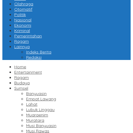
Olahraga
Otomatif
Politik
Nasional
Ekonomi
Kriminal
Pemerintahan
Ragam
Lainnya
Indeks Berita
Redaksi
Home
Entertainment
Ragam
Budaya
Sumsel
Banyuasin
Empat Lawang
Lahat
Lubuk Linggau
Muaraenim
Muratara
Musi Banyuasin
Musi Rawas