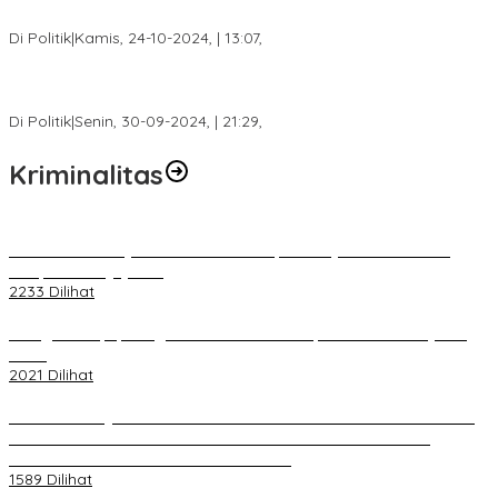
Besar Matahati di Empat Lawang Capai 70 Persen
Di Politik
|
Kamis, 24-10-2024, | 13:07,
Fokus Infrastruktur dan Pelayanan Publik, Feby Anggi Siap
Berjuang di DPRD Palembang
Di Politik
|
Senin, 30-09-2024, | 21:29,
Kriminalitas
Terkait Kandasnya IRT ke Tanah Suci, Ini Penjelasan Pihat PT
Selapan Tour Jayanto
2233 Dilihat
Diduga Menipu, Warga Rusun Blok 34 Dilaporkan Korbannya ke
Polisi
2021 Dilihat
BELUM 1X24 JAM 2 PELAKU PEMBUNUHAN DIKOLAM RETENSI
BELAKANG DPRD KOTA PALEMBANG TELAH DIRINGKUS
ANGGOTA POLSEK SU 1 PALEMBANG.
1589 Dilihat